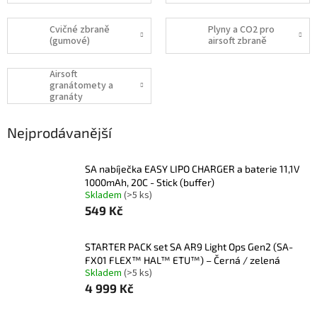
Cvičné zbraně
Plyny a CO2 pro
(gumové)
airsoft zbraně
Airsoft
granátomety a
granáty
Nejprodávanější
SA nabíječka EASY LIPO CHARGER a baterie 11,1V
1000mAh, 20C - Stick (buffer)
Skladem
(>5 ks)
549 Kč
STARTER PACK set SA AR9 Light Ops Gen2 (SA-
FX01 FLEX™ HAL™ ETU™) – Černá / zelená
Skladem
(>5 ks)
4 999 Kč