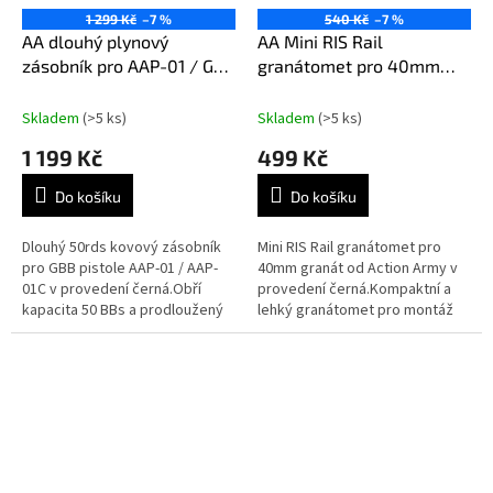
1 299 Kč
–7 %
540 Kč
–7 %
AA dlouhý plynový
AA Mini RIS Rail
zásobník pro AAP-01 / G-
granátomet pro 40mm
series GBB, 50 BBs - Černá
granát - Černá
Skladem
(>5 ks)
Skladem
(>5 ks)
1 199 Kč
499 Kč
Do košíku
Do košíku
Dlouhý 50rds kovový zásobník
Mini RIS Rail granátomet pro
pro GBB pistole AAP-01 / AAP-
40mm granát od Action Army v
01C v provedení černá.Obří
provedení černá.Kompaktní a
kapacita 50 BBs a prodloužený
lehký granátomet pro montáž
tvar.Vhodný pro středně
na RIS lištu zbraně.Pojme
silné plyny typu Green
všechny běžné 40mm plynové
Gas.Určen i pro...
granáty –...