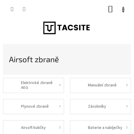
Přejít
NÁKUP
na
obsah
KOŠÍK
Airsoft zbraně
Elektrické zbraně
Manuální zbraně
AEG
Plynové zbraně
Zásobníky
Airsoft kuličky
Baterie a nabíječky