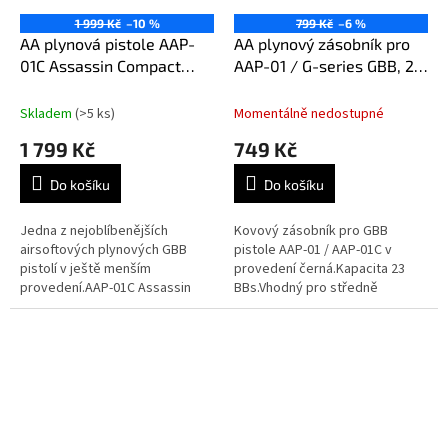
1 999 Kč
–10 %
799 Kč
–6 %
AA plynová pistole AAP-
AA plynový zásobník pro
01C Assassin Compact
AAP-01 / G-series GBB, 23
GBB - Černá
BBs - Černá
Skladem
(>5 ks)
Momentálně nedostupné
1 799 Kč
749 Kč
Do košíku
Do košíku
Jedna z nejoblíbenějších
Kovový zásobník pro GBB
airsoftových plynových GBB
pistole AAP-01 / AAP-01C v
pistolí v ještě menším
provedení černá.Kapacita 23
provedení.AAP-01C Assassin
BBs.Vhodný pro středně
Compact GBB od Action
silné plyny typu Green
Army v matně
Gas.Určen i pro pistole G-series
černém provedení.Zmenšený
jako Tokyo Marui...
hybrid mezi...