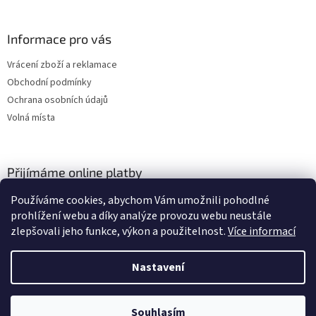
Informace pro vás
Vrácení zboží a reklamace
Obchodní podmínky
Ochrana osobních údajů
Volná místa
Přijímáme online platby
Používáme cookies, abychom Vám umožnili pohodlné
prohlížení webu a díky analýze provozu webu neustále
zlepšovali jeho funkce, výkon a použitelnost.
Více informací
Nastavení
Vytvořil Shoptet
Vážení zákazníci, momentálně čerpáme dovolenou a budeme opět
expedovat od středy 28. července. Počítejte s doručením zásilek
Souhlasím
Copyright 2026
TACSITE
. Všechna práva vyhrazena.