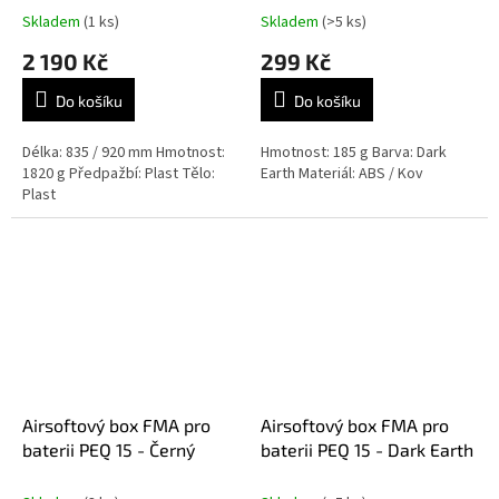
Skladem
(1 ks)
Skladem
(>5 ks)
2 190 Kč
299 Kč
Do košíku
Do košíku
Délka: 835 / 920 mm Hmotnost:
Hmotnost: 185 g Barva: Dark
1820 g Předpažbí: Plast Tělo:
Earth Materiál: ABS / Kov
Plast
Airsoftový box FMA pro
Airsoftový box FMA pro
baterii PEQ 15 - Černý
baterii PEQ 15 - Dark Earth