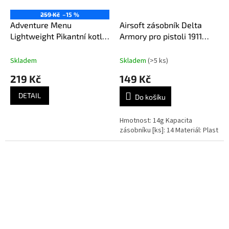
259 Kč
–15 %
Adventure Menu
Airsoft zásobník Delta
Lightweight Pikantní kotlík
Armory pro pistoli 1911
s bulgurem 400 g
6mm
Skladem
Skladem
(>5 ks)
219 Kč
149 Kč
DETAIL
Do košíku
Hmotnost: 14g Kapacita
zásobníku [ks]: 14 Materiál: Plast