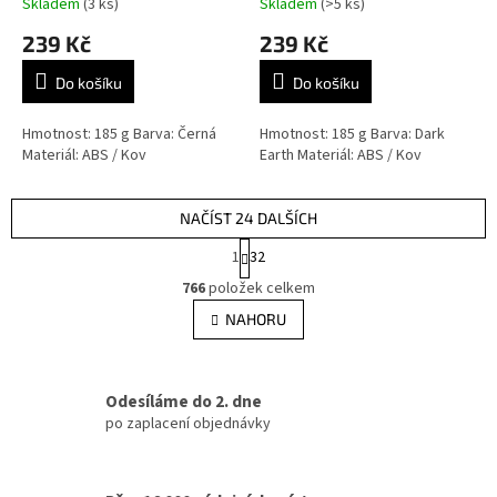
Skladem
(3 ks)
Skladem
(>5 ks)
239 Kč
239 Kč
Do košíku
Do košíku
Hmotnost: 185 g Barva: Černá
Hmotnost: 185 g Barva: Dark
Materiál: ABS / Kov
Earth Materiál: ABS / Kov
NAČÍST 24 DALŠÍCH
S
1
32
t
O
r
766
položek celkem
v
á
l
NAHORU
n
á
k
d
o
v
a
á
Odesíláme do 2. dne
c
n
í
po zaplacení objednávky
í
p
r
v