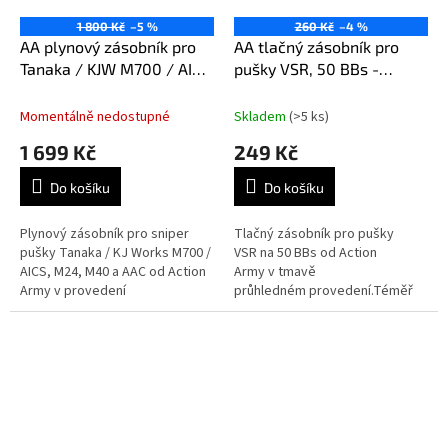
1 800 Kč
–5 %
260 Kč
–4 %
AA plynový zásobník pro
AA tlačný zásobník pro
Tanaka / KJW M700 / AICS
pušky VSR, 50 BBs -
/ AAC, 28 BBs - Černá
Kouřová
Momentálně nedostupné
Skladem
(>5 ks)
1 699 Kč
249 Kč
Do košíku
Do košíku
Plynový zásobník pro sniper
Tlačný zásobník pro pušky
pušky Tanaka / KJ Works M700 /
VSR na 50 BBs od Action
AICS, M24, M40 a AAC od Action
Army v tmavě
Army v provedení
průhledném provedení.Téměř
černá.Prodloužený zásobník s
2x větší kapacita.Vizuální
navýšenou kapacitou 28
kontrola zbývajícího střeliva.Pro
BBs.Kovová...
pušky Tokyo Marui VSR-10 /...