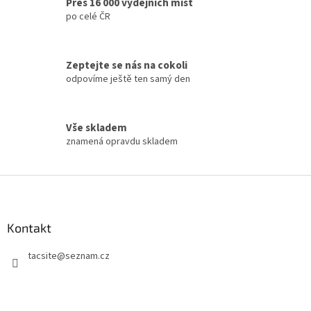
Přes 16 000 výdejních míst
k
po celé ČR
y
v
ý
p
Zeptejte se nás na cokoli
i
odpovíme ještě ten samý den
s
u
Vše skladem
znamená opravdu skladem
Z
á
p
a
Kontakt
t
tacsite
@
seznam.cz
í