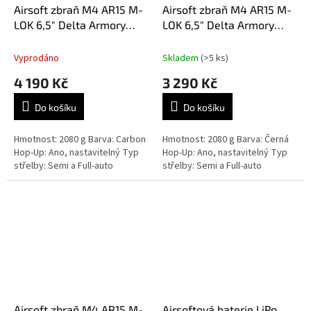
Airsoft zbraň M4 AR15 M-
Airsoft zbraň M4 AR15 M-
LOK 6,5" Delta Armory
LOK 6,5" Delta Armory
Charlie EAGLE - Carbon
Charlie EAGLE - Černá
Vyprodáno
Skladem
(>5 ks)
4 190 Kč
3 290 Kč
Do košíku
Do košíku
Hmotnost: 2080 g Barva: Carbon
Hmotnost: 2080 g Barva: Černá
Hop-Up: Ano, nastavitelný Typ
Hop-Up: Ano, nastavitelný Typ
střelby: Semi a Full-auto
střelby: Semi a Full-auto
Airsoft zbraň M4 AR15 M-
Airsoftová baterie LiPo