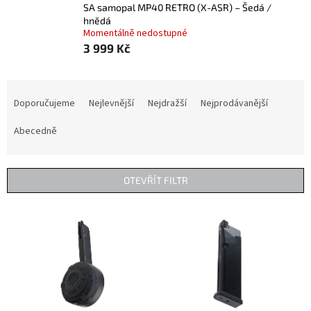
SA samopal MP40 RETRO (X-ASR) – Šedá /
hnědá
Momentálně nedostupné
3 999 Kč
Ř
a
Doporučujeme
Nejlevnější
Nejdražší
Nejprodávanější
z
e
Abecedně
n
í
p
OTEVŘÍT FILTR
r
o
V
d
ý
u
p
k
i
t
s
ů
p
r