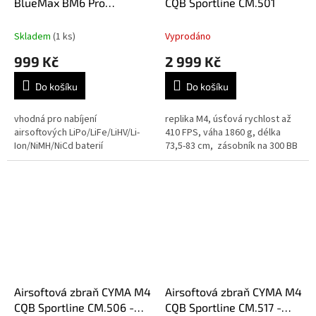
BlueMax BM6 Pro
CQB Sportline CM.501
LiPo/LiFe/NiMH/Li-Ion
60W
Skladem
(1 ks)
Vyprodáno
999 Kč
2 999 Kč
Do košíku
Do košíku
vhodná pro nabíjení
replika M4, úsťová rychlost až
airsoftových LiPo/LiFe/LiHV/Li-
410 FPS, váha 1860 g, délka
Ion/NiMH/NiCd baterií
73,5-83 cm, zásobník na 300 BB
Airsoftová zbraň CYMA M4
Airsoftová zbraň CYMA M4
CQB Sportline CM.506 -
CQB Sportline CM.517 -