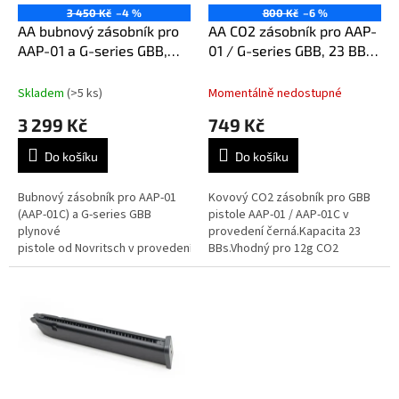
o
3 450 Kč
–4 %
800 Kč
–6 %
d
AA bubnový zásobník pro
AA CO2 zásobník pro AAP-
u
AAP-01 a G-series GBB,
01 / G-series GBB, 23 BBs
k
350 BBs - Černá
- Černá
t
Skladem
(>5 ks)
Momentálně nedostupné
ů
3 299 Kč
749 Kč
Do košíku
Do košíku
Bubnový zásobník pro AAP-01
Kovový CO2 zásobník pro GBB
(AAP-01C) a G-series GBB
pistole AAP-01 / AAP-01C v
plynové
provedení černá.Kapacita 23
pistole od Novritsch v provedení černá.Obří
BBs.Vhodný pro 12g CO2
kapacita bubnu 350
bombičky.Určen i pro pistole G-
BBs.Bleskové dotáčení pomocí
series jako Tokyo Marui (Model
lanka.Plynový pohon na...
17, 18C),...