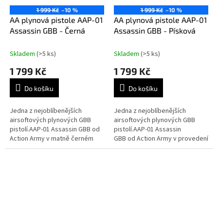
1 999 Kč
–10 %
1 999 Kč
–10 %
AA plynová pistole AAP-01
AA plynová pistole AAP-01
Assassin GBB - Černá
Assassin GBB - Písková
Skladem
(>5 ks)
Skladem
(>5 ks)
1 799 Kč
1 799 Kč
Do košíku
Do košíku
Jedna z nejoblíbenějších
Jedna z nejoblíbenějších
airsoftových plynových GBB
airsoftových plynových GBB
pistolí.AAP-01 Assassin GBB od
pistolí.AAP-01 Assassin
Action Army v matně černém
GBB od Action Army v provedení
provedení.Hybrid mezi
Dark Earth (FDE).Hybrid mezi
legendární pistolí Ruger (vzhled)
legendární pistolí Ruger
a Glock...
(vzhled) a Glock...