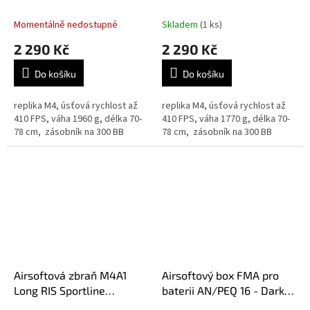
černá
černá
Momentálně nedostupné
Skladem
(1 ks)
2 290 Kč
2 290 Kč
Do košíku
Do košíku
replika M4, úsťová rychlost až
replika M4, úsťová rychlost až
410 FPS, váha 1960 g, délka 70-
410 FPS, váha 1770 g, délka 70-
78 cm, zásobník na 300 BB
78 cm, zásobník na 300 BB
Airsoftová zbraň M4A1
Airsoftový box FMA pro
Long RIS Sportline
baterii AN/PEQ 16 - Dark
(CM.512) černá
Earth