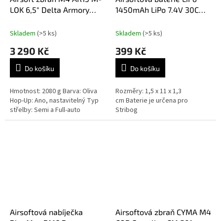
LOK 6,5" Delta Armory
1450mAh LiPo 7.4V 30C
Charlie EAGLE - Oliva
zkrácený kabel pro Stribog
s T-plug Delta Armory
Skladem
(>5 ks)
Skladem
(>5 ks)
3 290 Kč
399 Kč
Do košíku
Do košíku
Hmotnost: 2080 g Barva: Oliva
Rozměry: 1,5 x 11 x 1,3
Hop-Up: Ano, nastavitelný Typ
cm Baterie je určena pro
střelby: Semi a Full-auto
Stribog
Airsoftová nabíječka
Airsoftová zbraň CYMA M4