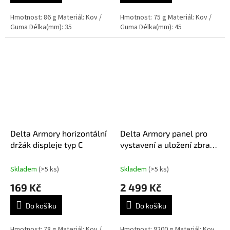
Hmotnost: 86 g Materiál: Kov /
Hmotnost: 75 g Materiál: Kov /
Guma Délka(mm): 35
Guma Délka(mm): 45
Delta Armory horizontální
Delta Armory panel pro
držák displeje typ C
vystavení a uložení zbraní
model A
Skladem
(>5 ks)
Skladem
(>5 ks)
169 Kč
2 499 Kč
Do košíku
Do košíku
Hmotnost: 78 g Materiál: Kov /
Hmotnost: 9200 g Materiál: Kov