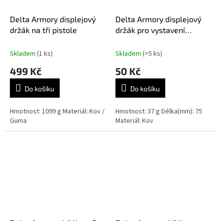
Delta Armory displejový
Delta Armory displejový
držák na tři pistole
držák pro vystavení
airsoftového příslušenství
nebo zbraní 75 mm
Skladem
(1 ks)
Skladem
(>5 ks)
499 Kč
50 Kč
Do košíku
Do košíku
Hmotnost: 1099 g Materiál: Kov /
Hmotnost: 37 g Délka(mm): 75
Guma
Materiál: Kov