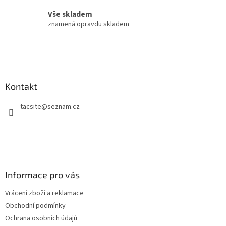
Vše skladem
znamená opravdu skladem
Z
á
p
a
Kontakt
t
tacsite
@
seznam.cz
í
Informace pro vás
Vrácení zboží a reklamace
Obchodní podmínky
Ochrana osobních údajů