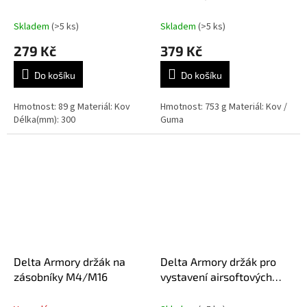
Skladem
(>5 ks)
Skladem
(>5 ks)
279 Kč
379 Kč
Do košíku
Do košíku
Hmotnost: 89 g Materiál: Kov
Hmotnost: 753 g Materiál: Kov /
Délka(mm): 300
Guma
Delta Armory držák na
Delta Armory držák pro
zásobníky M4/M16
vystavení airsoftových
pistolí