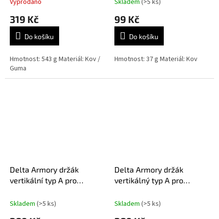
Vyprodáno
Skladem
(>5 ks)
319 Kč
99 Kč
Do košíku
Do košíku
Hmotnost: 543 g Materiál: Kov /
Hmotnost: 37 g Materiál: Kov
Guma
Delta Armory držák
Delta Armory držák
vertikální typ A pro
vertikálný typ A pro
displejové panely 35 mm
displejové panely 60 mm
Skladem
(>5 ks)
Skladem
(>5 ks)