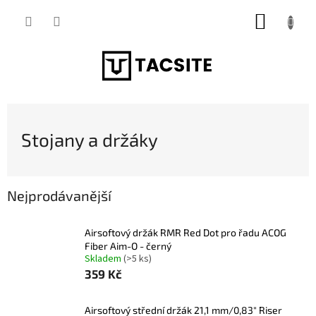
Přejít
NÁKUP
na
obsah
KOŠÍK
Stojany a držáky
Nejprodávanější
Airsoftový držák RMR Red Dot pro řadu ACOG
Fiber Aim-O - černý
Skladem
(>5 ks)
359 Kč
Airsoftový střední držák 21,1 mm/0,83" Riser