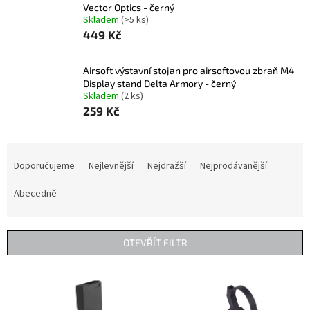
Vector Optics - černý
Skladem
(>5 ks)
449 Kč
Airsoft výstavní stojan pro airsoftovou zbraň M4
Display stand Delta Armory - černý
Skladem
(2 ks)
259 Kč
Ř
a
Doporučujeme
Nejlevnější
Nejdražší
Nejprodávanější
z
e
Abecedně
n
í
p
OTEVŘÍT FILTR
r
o
V
d
ý
u
p