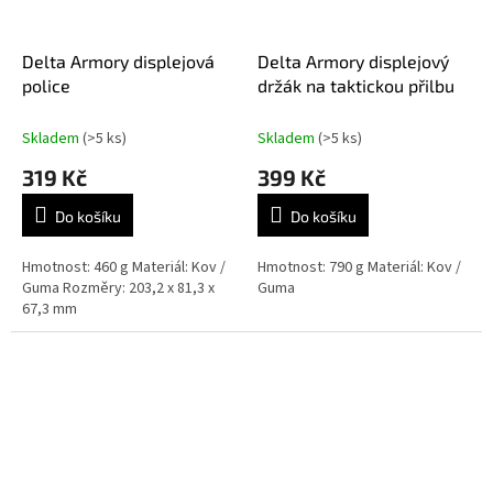
Delta Armory displejová
Delta Armory displejový
police
držák na taktickou přilbu
Skladem
(>5 ks)
Skladem
(>5 ks)
319 Kč
399 Kč
Do košíku
Do košíku
Hmotnost: 460 g Materiál: Kov /
Hmotnost: 790 g Materiál: Kov /
Guma Rozměry: 203,2 x 81,3 x
Guma
67,3 mm