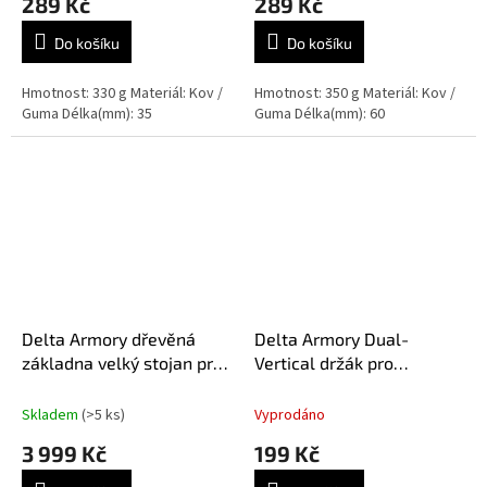
289 Kč
289 Kč
Do košíku
Do košíku
Hmotnost: 330 g Materiál: Kov /
Hmotnost: 350 g Materiál: Kov /
Guma Délka(mm): 35
Guma Délka(mm): 60
Delta Armory dřevěná
Delta Armory Dual-
základna velký stojan pro
Vertical držák pro
vystavení airsoftových
vystavení airsoftových
zbraní
zbraní
Skladem
(>5 ks)
Vyprodáno
3 999 Kč
199 Kč