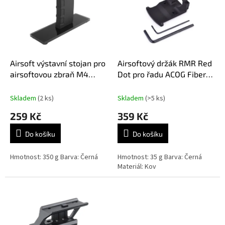
k
i
t
s
ů
p
r
o
d
Airsoft výstavní stojan pro
Airsoftový držák RMR Red
u
airsoftovou zbraň M4
Dot pro řadu ACOG Fiber
k
Display stand Delta
Aim-O - černý
t
Armory - černý
Skladem
(2 ks)
Skladem
(>5 ks)
ů
259 Kč
359 Kč
Do košíku
Do košíku
Hmotnost: 350 g Barva: Černá
Hmotnost: 35 g Barva: Černá
Materiál: Kov