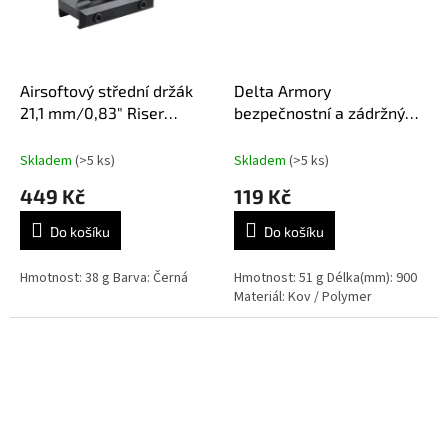
Airsoftový střední držák
Delta Armory
21,1 mm/0,83" Riser
bezpečnostní a zádržný
Vector Optics - černý
držák ocelového lana k
vystavení
Skladem
(>5 ks)
Skladem
(>5 ks)
449 Kč
119 Kč
Do košíku
Do košíku
Hmotnost: 38 g Barva: Černá
Hmotnost: 51 g Délka(mm): 900
Materiál: Kov / Polymer