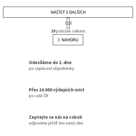
NAČÍST 5 DALŠÍCH
S
1
2
t
O
r
29
položek celkem
v
á
l
NAHORU
n
á
k
d
o
v
a
á
Odesíláme do 2. dne
c
n
í
po zaplacení objednávky
í
p
r
v
Přes 16 000 výdejních míst
k
po celé ČR
y
v
ý
p
Zeptejte se nás na cokoli
i
odpovíme ještě ten samý den
s
u