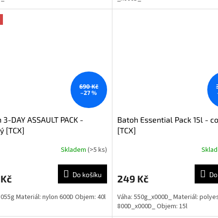
690 Kč
–27 %
h 3-DAY ASSAULT PACK -
Batoh Essential Pack 15l - c
ý [TCX]
[TCX]
Skladem
(>5 ks)
Skla
Do košíku
Do
 Kč
249 Kč
1055g Materiál: nylon 600D Objem: 40l
Váha: 550g_x000D_ Materiál: polye
800D_x000D_ Objem: 15l