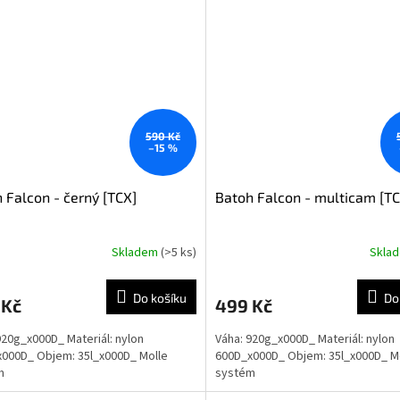
590 Kč
–15 %
 Falcon - černý [TCX]
Batoh Falcon - multicam [TC
Skladem
(>5 ks)
Skla
Průměrné
hodnocení
produktu
Do košíku
Do
 Kč
499 Kč
je
5,0
920g_x000D_ Materiál: nylon
Váha: 920g_x000D_ Materiál: nylon
z
000D_ Objem: 35l_x000D_ Molle
600D_x000D_ Objem: 35l_x000D_ M
5
m
systém
hvězdiček.