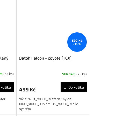
590 Kč
–15 %
elený
Batoh Falcon - coyote [TCX]
em
(>5 ks)
Skladem
(>5 ks)
 košíku
Do košíku
499 Kč
ster
Váha: 920g_x000D_ Materiál: nylon
600D_x000D_ Objem: 35l_x000D_ Molle
systém