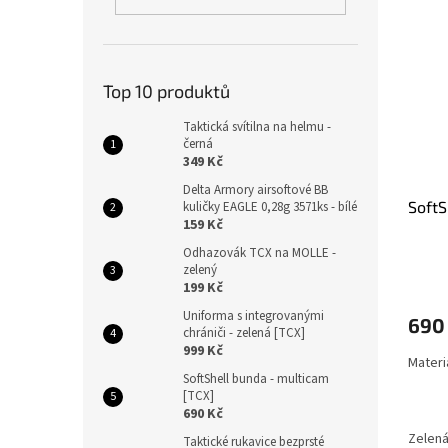
n
ý
í
e
p
p
l
i
r
s
o
Top 10 produktů
p
d
r
u
Taktická svítilna na helmu -
o
k
černá
349 Kč
d
t
u
ů
Delta Armory airsoftové BB
SoftS
kuličky EAGLE 0,28g 3571ks - bílé
k
159 Kč
t
ů
Odhazovák TCX na MOLLE -
zelený
Průmě
199 Kč
hodno
produ
Uniforma s integrovanými
690
je
chrániči - zelená [TCX]
5,0
999 Kč
Materi
z
SoftShell bunda - multicam
5
[TCX]
hvězdi
690 Kč
Zelen
Taktické rukavice bezprsté