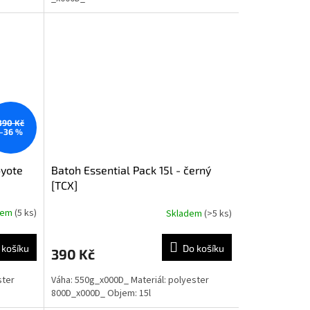
390 Kč
–36 %
oyote
Batoh Essential Pack 15l - černý
[TCX]
dem
(5 ks)
Skladem
(>5 ks)
 košíku
Do košíku
390 Kč
ster
Váha: 550g_x000D_ Materiál: polyester
800D_x000D_ Objem: 15l