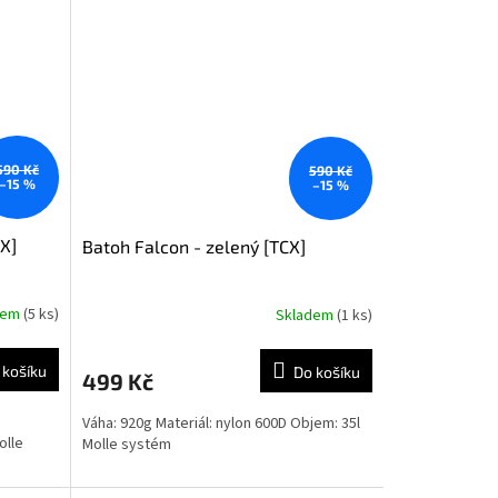
590 Kč
590 Kč
–15 %
–15 %
X]
Batoh Falcon - zelený [TCX]
dem
(5 ks)
Skladem
(1 ks)
Průměrné
hodnocení
produktu
 košíku
Do košíku
499 Kč
je
5,0
Váha: 920g Materiál: nylon 600D Objem: 35l
z
olle
Molle systém
5
hvězdiček.