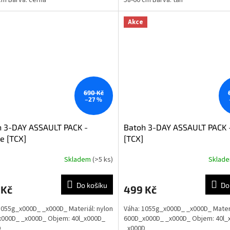
cm Barva: černá
58-60 cm Barva: tan
Akce
690 Kč
–27 %
h 3-DAY ASSAULT PACK -
Batoh 3-DAY ASSAULT PACK 
e [TCX]
[TCX]
Skladem
(>5 ks)
Sklad
Do košíku
Do
 Kč
499 Kč
1055g_x000D_ _x000D_ Materiál: nylon
Váha: 1055g_x000D_ _x000D_ Materi
000D_ _x000D_ Objem: 40l_x000D_
600D_x000D_ _x000D_ Objem: 40l_
D_
_x000D_