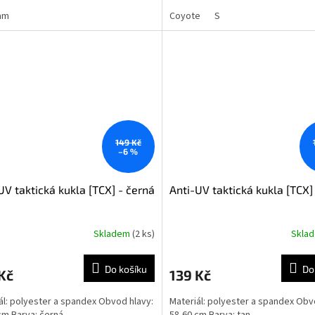
am
Coyote
S
149 Kč
–6 %
UV taktická kukla [TCX] - černá
Anti-UV taktická kukla [TCX]
Skladem
(2 ks)
Skla
Do košíku
Do
Kč
139 Kč
ál: polyester a spandex Obvod hlavy:
Materiál: polyester a spandex Obv