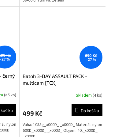
58-60 cm Barva: zelená
690 Kč
690 Kč
–27 %
–27 %
- černý
Batoh 3-DAY ASSAULT PACK -
multicam [TCX]
em
(>5 ks)
Skladem
(4 ks)
 košíku
Do košíku
499 Kč
ál: nylon
Váha: 1055g_x000D_ _x000D_ Materiál: nylon
x000D_
600D_x000D_ _x000D_ Objem: 40l_x000D_
_x000D_