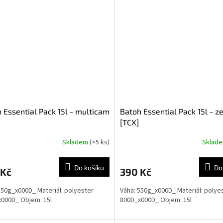
 Essential Pack 15l - multicam
Batoh Essential Pack 15l - z
[TCX]
Skladem
(>5 ks)
Sklad
Průměrné
hodnocení
produktu
Do košíku
Do
 Kč
390 Kč
je
5,0
550g_x000D_ Materiál: polyester
Váha: 550g_x000D_ Materiál: polye
z
x000D_ Objem: 15l
800D_x000D_ Objem: 15l
5
hvězdiček.