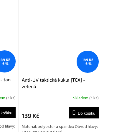
149 Kč
149 Kč
–6 %
–6 %
 - tan
Anti-UV taktická kukla [TCX] -
zelená
dem
(5 ks)
Skladem
(5 ks)
 košíku
Do košíku
139 Kč
od hlavy:
Materiál: polyester a spandex Obvod hlavy: