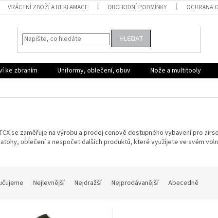
VRÁCENÍ ZBOŽÍ A REKLAMACE
OBCHODNÍ PODMÍNKY
OCHRANA O
HLEDAT
ví ke zbraním
Uniformy, oblečení, obuv
Nože a multitooly
CX se zaměřuje na výrobu a prodej cenově dostupného vybavení pro airsoft
atohy, oblečení a nespočet dalších produktů, které využijete ve svém vo
učujeme
Nejlevnější
Nejdražší
Nejprodávanější
Abecedně