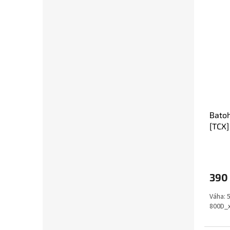
Batoh
[TCX]
390
Váha: 
800D_