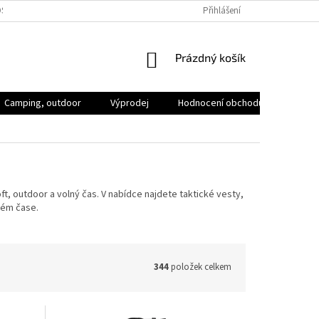
SOBNÍCH ÚDAJŮ
VOLNÁ MÍSTA
Přihlášení
NÁKUPNÍ
Prázdný košík
KOŠÍK
Camping, outdoor
Výprodej
Hodnocení obchodu
Značk
, outdoor a volný čas. V nabídce najdete taktické vesty,
lném čase.
344
položek celkem