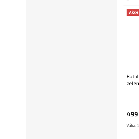
Akce
Bato
zelen
499
Váha: 