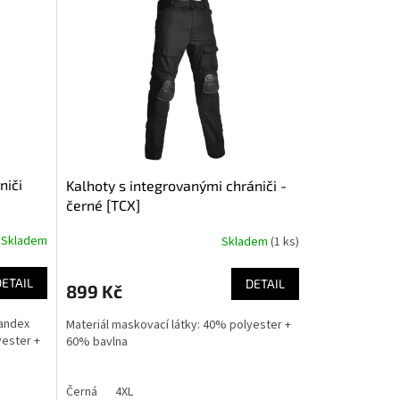
niči
Kalhoty s integrovanými chrániči -
černé [TCX]
Skladem
Skladem
(1 ks)
Průměrné
hodnocení
produktu
DETAIL
DETAIL
899 Kč
je
5,0
pandex
Materiál maskovací látky: 40% polyester +
z
yester +
60% bavlna
5
hvězdiček.
Černá
4XL