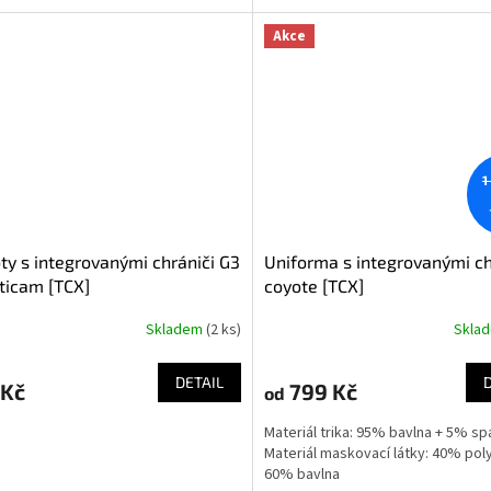
Akce
1
ty s integrovanými chrániči G3
Uniforma s integrovanými ch
ticam [TCX]
coyote [TCX]
Skladem
(2 ks)
Skla
DETAIL
 Kč
799 Kč
od
Materiál trika: 95% bavlna + 5% s
Materiál maskovací látky: 40% pol
60% bavlna