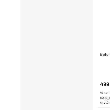
Batoh
499
Váha: 
600D_x
systé