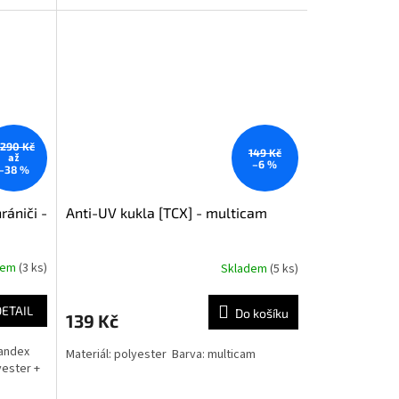
 290 Kč
149 Kč
až
–6 %
–38 %
rániči -
Anti-UV kukla [TCX] - multicam
dem
(3 ks)
Skladem
(5 ks)
DETAIL
Do košíku
139 Kč
pandex
Materiál: polyester Barva: multicam
yester +