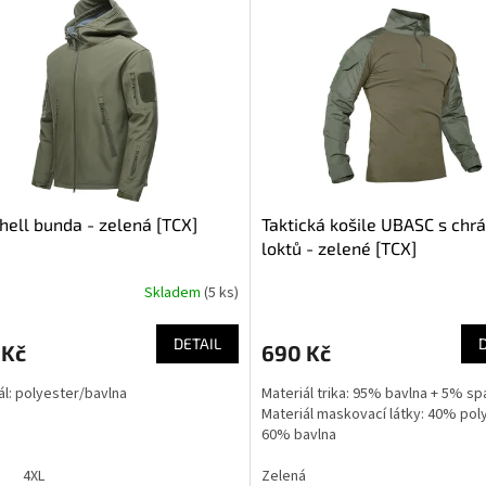
hell bunda - zelená [TCX]
Taktická košile UBASC s chrá
loktů - zelené [TCX]
Skladem
(5 ks)
rné
cení
ktu
DETAIL
 Kč
690 Kč
ál: polyester/bavlna
Materiál trika: 95% bavlna + 5% s
Materiál maskovací látky: 40% pol
60% bavlna
ček.
á
4XL
Zelená