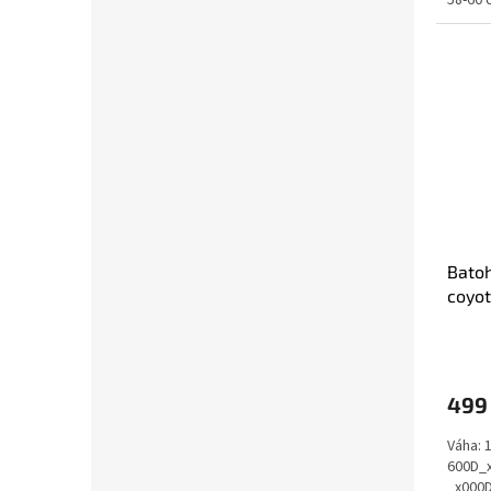
58-60 
Bato
coyot
499
Váha: 
600D_x
_x000