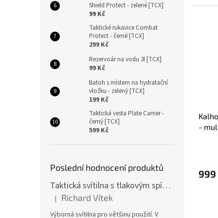
Shield Protect - zelené [TCX]
99 Kč
Taktické rukavice Combat
Protect - černé [TCX]
299 Kč
Rezervoár na vodu 3l [TCX]
99 Kč
Batoh s místem na hydratační
vložku - zelený [TCX]
199 Kč
Taktická vesta Plate Carrier -
Kalho
černý [TCX]
- mul
599 Kč
Poslední hodnocení produktů
999
Taktická svítilna s tlakovým spínačem [TCX]
Richard Vítek
|
Hodnocení produktu je 5 z 5 hvězdiček.
Výborná svítilna pro většinu použití. V