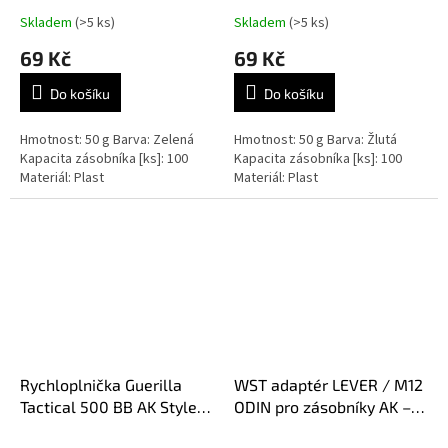
Skladem
(>5 ks)
Skladem
(>5 ks)
69 Kč
69 Kč
Do košíku
Do košíku
Hmotnost: 50 g Barva: Zelená
Hmotnost: 50 g Barva: Žlutá
Kapacita zásobníka [ks]: 100
Kapacita zásobníka [ks]: 100
Materiál: Plast
Materiál: Plast
Rychloplnička Guerilla
WST adaptér LEVER / M12
Tactical 500 BB AK Style -
ODIN pro zásobníky AK –
bílá
Černá