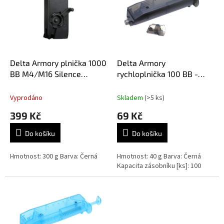
k
i
t
s
ů
p
r
o
d
Delta Armory plnička 1000
Delta Armory
u
BB M4/M16 Silence
rychloplnička 100 BB -
k
Version - černá
černá
t
Vyprodáno
Skladem
(>5 ks)
ů
399 Kč
69 Kč
Do košíku
Do košíku
Hmotnost: 300 g Barva: Černá
Hmotnost: 40 g Barva: Černá
Kapacita zásobníku [ks]: 100