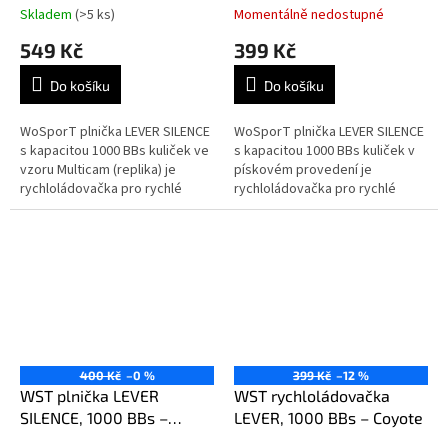
Skladem
(>5 ks)
Momentálně nedostupné
549 Kč
399 Kč
Do košíku
Do košíku
WoSporT plnička LEVER SILENCE
WoSporT plnička LEVER SILENCE
s kapacitou 1000 BBs kuliček ve
s kapacitou 1000 BBs kuliček v
vzoru Multicam (replika) je
pískovém provedení je
rychloládovačka pro rychlé
rychloládovačka pro rychlé
plnění tlačných zásobníků M4 /
plnění tlačných zásobníků M4 /
AR15 pomocí otočné kličky ve...
AR15 pomocí otočné kličky ve
stylu...
400 Kč
–0 %
399 Kč
–12 %
WST plnička LEVER
WST rychloládovačka
SILENCE, 1000 BBs –
LEVER, 1000 BBs – Coyote
Transparentní