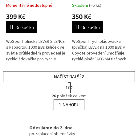
Momentálně nedostupné
Skladem
(>5 ks)
399 Kč
350 Kč
Do košíku
Do košíku
WoSporT plnička LEVER SILENCE
WoSporT rychloládovačka
s kapacitou 1000 BBs kuliček ve
(plnička) LEVER na 1000 BBs v
světle průhledném provedení je
Coyote provedení umožňuje
rychloládovačka pro rychlé
rychlé plnění AEG M4 tlačných
plnění tlačných zásobníků M4 /
zásobníků. Díky otáčecí kličce
AR15 pomocí otočné kličky...
zvládnete nabít zásobník
během pár...
NAČÍST DALŠÍ 2
S
1
2
t
O
r
26
položek celkem
v
á
l
NAHORU
n
á
k
d
o
v
a
á
Odesíláme do 2. dne
c
n
í
po zaplacení objednávky
í