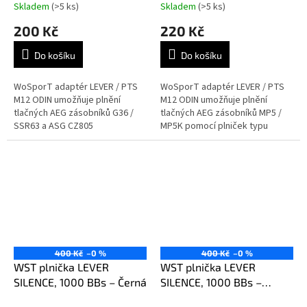
Skladem
(>5 ks)
Skladem
(>5 ks)
200 Kč
220 Kč
Do košíku
Do košíku
WoSporT adaptér LEVER / PTS
WoSporT adaptér LEVER / PTS
M12 ODIN umožňuje plnění
M12 ODIN umožňuje plnění
tlačných AEG zásobníků G36 /
tlačných AEG zásobníků MP5 /
SSR63 a ASG CZ805
MP5K pomocí plniček typu
BREN pomocí plniček typu
WoSporT LEVER / SILENCE /
WoSporT LEVER / SILENCE /
BOTTLE nebo PTS M12 ODIN.
BOTTLE nebo PTS M12 ODIN....
Jednoduché řešení,...
400 Kč
–0 %
400 Kč
–0 %
WST plnička LEVER
WST plnička LEVER
SILENCE, 1000 BBs – Černá
SILENCE, 1000 BBs –
Kouřová