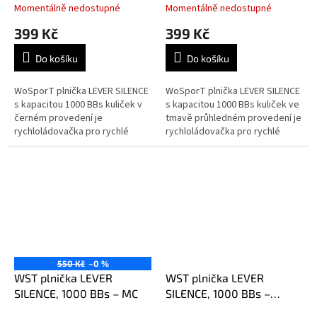
Momentálně nedostupné
Momentálně nedostupné
399 Kč
399 Kč
Do košíku
Do košíku
WoSporT plnička LEVER SILENCE
WoSporT plnička LEVER SILENCE
s kapacitou 1000 BBs kuliček v
s kapacitou 1000 BBs kuliček ve
černém provedení je
tmavě průhledném provedení je
rychloládovačka pro rychlé
rychloládovačka pro rychlé
plnění tlačných zásobníků M4 /
plnění tlačných zásobníků M4 /
AR15 pomocí otočné kličky ve
AR15 pomocí otočné kličky...
stylu PTS...
550 Kč
–0 %
WST plnička LEVER
WST plnička LEVER
SILENCE, 1000 BBs – MC
SILENCE, 1000 BBs –
Písková