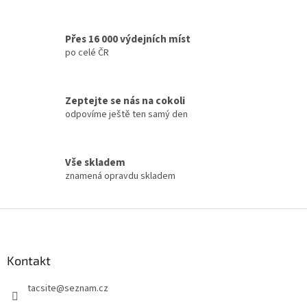
p
r
v
Přes 16 000 výdejních míst
k
po celé ČR
y
v
ý
p
Zeptejte se nás na cokoli
i
odpovíme ještě ten samý den
s
u
Vše skladem
znamená opravdu skladem
Z
á
p
a
Kontakt
t
tacsite
@
seznam.cz
í