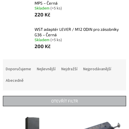
MP5 – Černá
Skladem
(>5 ks)
220 Kč
WST adaptér LEVER / M12 ODIN pro zásobníky
G36 – Černá
Skladem
(>5 ks)
200 Kč
Ř
a
Doporučujeme
Nejlevnější
Nejdražší
Nejprodávanější
z
e
Abecedně
n
í
p
OTEVŘÍT FILTR
r
o
V
d
ý
u
p