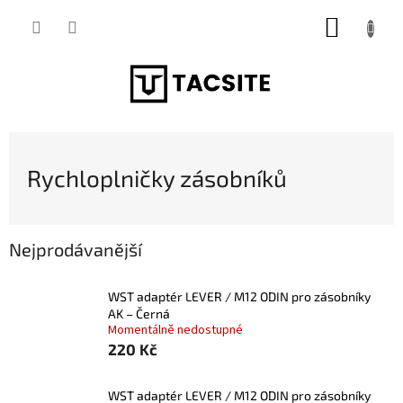
Přejít
NÁKUP
na
obsah
KOŠÍK
Rychloplničky zásobníků
Nejprodávanější
WST adaptér LEVER / M12 ODIN pro zásobníky
AK – Černá
Momentálně nedostupné
220 Kč
WST adaptér LEVER / M12 ODIN pro zásobníky