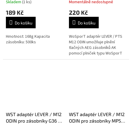
Skladem
(1 ks)
Momentálně nedostupné
189 Kč
220 Kč
Do košíku
Do košíku
Hmotnost: 168g Kapacita
WoSporT adaptér LEVER / PTS
zásobníku: 500ks
M12 ODIN umožňuje plnění
tlačných AEG zásobníků AK
pomocí plniček typu WoSporT
LEVER / SILENCE / BOTTLE nebo
PTS M12 ODIN. Jednoduché
řešení, jak...
WST adaptér LEVER / M12
WST adaptér LEVER / M12
ODIN pro zásobníky G36 –
ODIN pro zásobníky MP5 –
Černá
Černá