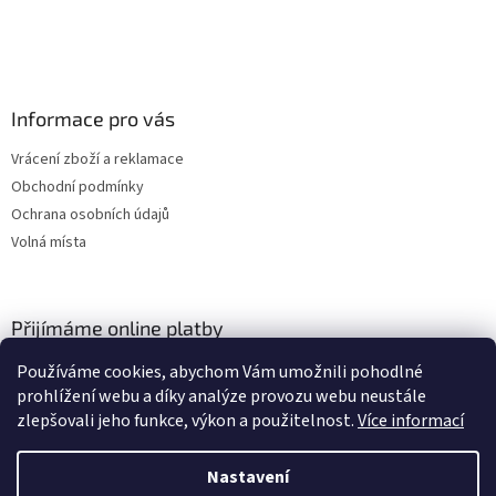
Informace pro vás
Vrácení zboží a reklamace
Obchodní podmínky
Ochrana osobních údajů
Volná místa
Přijímáme online platby
Používáme cookies, abychom Vám umožnili pohodlné
prohlížení webu a díky analýze provozu webu neustále
zlepšovali jeho funkce, výkon a použitelnost.
Více informací
Nastavení
Vytvořil Shoptet