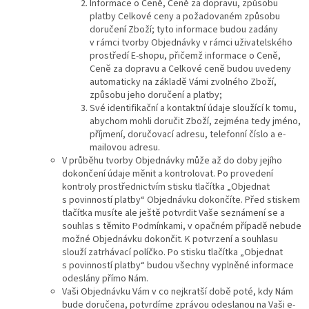
Informace o Ceně, Ceně za dopravu, způsobu
platby Celkové ceny a požadovaném způsobu
doručení Zboží; tyto informace budou zadány
v rámci tvorby Objednávky v rámci uživatelského
prostředí E-shopu, přičemž informace o Ceně,
Ceně za dopravu a Celkové ceně budou uvedeny
automaticky na základě Vámi zvolného Zboží,
způsobu jeho doručení a platby;
Své identifikační a kontaktní údaje sloužící k tomu,
abychom mohli doručit Zboží, zejména tedy jméno,
příjmení, doručovací adresu, telefonní číslo a e-
mailovou adresu.
V průběhu tvorby Objednávky může až do doby jejího
dokončení údaje měnit a kontrolovat. Po provedení
kontroly prostřednictvím stisku tlačítka „Objednat
s povinností platby“ Objednávku dokončíte. Před stiskem
tlačítka musíte ale ještě potvrdit Vaše seznámení se a
souhlas s těmito Podmínkami, v opačném případě nebude
možné Objednávku dokončit. K potvrzení a souhlasu
slouží zatrhávací políčko. Po stisku tlačítka „Objednat
s povinností platby“ budou všechny vyplněné informace
odeslány přímo Nám.
Vaši Objednávku Vám v co nejkratší době poté, kdy Nám
bude doručena, potvrdíme zprávou odeslanou na Vaši e-