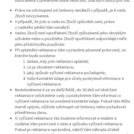
odstraněna v přiměřené době nebo bez značných obtíží pro Vás.
Právo na odstoupení od Smlouvy nenáleží v případě, je-li vada
Zboží nevýznamná.
V případě, že jste si vadu na Zboží způsobili sami, práva
z vadného plnění Vám nenáleží.
Vadou Zboží není opotřebení Zboží způsobené jeho obvyklým
užíváním nebo u použitého Zboží opotřebení odpovídající míře
jeho předchozího používání.
Při uplatnění reklamace Vám vystavíme písemné potvrzení, ve
kterém bude uvedeno:
datum, kdy jste reklamaci uplatnili;
co je obsahem reklamace;
jaký způsob vyřízení reklamace požadujete;
Vaše kontaktní údaje pro účely poskytnutí informace o
vyřízení reklamace.
Nedohodneme-li se na delší lhůtě, do 30 dnů od obdržení
reklamace odstraníme vady a poskytneme Vám informaci o
vyřízení reklamace na uvedené kontaktní údaje. Pokud tato lhůta
marně uplyne, můžete odstoupit od Smlouvy nebo požadovat
přiměřenou slevu.
O vyřízení reklamace Vás budeme informovat e-mailem a
vydáme Vám potvrzení o datu a způsobu vyřízení reklamace.
Pokud je reklamace oprávněná, náleží Vám náhrada účelně