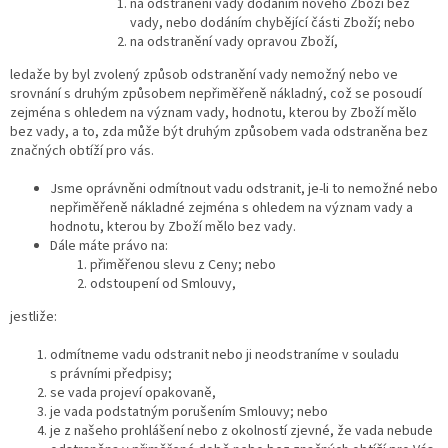
na odstranění vady dodáním nového Zboží bez
vady, nebo dodáním chybějící části Zboží; nebo
na odstranění vady opravou Zboží,
ledaže by byl zvolený způsob odstranění vady nemožný nebo ve
srovnání s druhým způsobem nepřiměřeně nákladný, což se posoudí
zejména s ohledem na význam vady, hodnotu, kterou by Zboží mělo
bez vady, a to, zda může být druhým způsobem vada odstraněna bez
značných obtíží pro vás.
Jsme oprávněni odmítnout vadu odstranit, je-li to nemožné nebo
nepřiměřeně nákladné zejména s ohledem na význam vady a
hodnotu, kterou by Zboží mělo bez vady.
Dále máte právo na:
přiměřenou slevu z Ceny; nebo
odstoupení od Smlouvy,
jestliže:
odmítneme vadu odstranit nebo ji neodstraníme v souladu
s právními předpisy;
se vada projeví opakovaně,
je vada podstatným porušením Smlouvy; nebo
je z našeho prohlášení nebo z okolností zjevné, že vada nebude