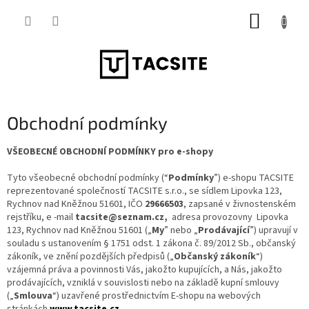
Přejít
NÁKUP
na
obsah
KOŠÍK
Obchodní podmínky
VŠEOBECNÉ OBCHODNÍ PODMÍNKY pro e-shopy
Tyto všeobecné obchodní podmínky (“
Podmínky
”) e-shopu TACSITE
reprezentované společností TACSITE s.r.o., se sídlem Lipovka 123,
Rychnov nad Kněžnou 51601, IČO
29666503
, zapsané v živnostenském
rejstříku, e -mail
tacsite@seznam.cz,
adresa provozovny Lipovka
123, Rychnov nad Kněžnou 51601 („
My
” nebo „
Prodávající
”) upravují v
souladu s ustanovením § 1751 odst. 1 zákona č. 89/2012 Sb., občanský
zákoník, ve znění pozdějších předpisů („
Občanský zákoník
“)
vzájemná práva a povinnosti Vás, jakožto kupujících, a Nás, jakožto
prodávajících, vzniklá v souvislosti nebo na základě kupní smlouvy
(„
Smlouva
“) uzavřené prostřednictvím E-shopu na webových