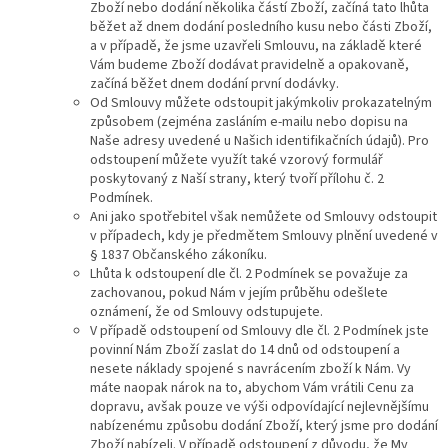
Zboží nebo dodání několika částí Zboží, začíná tato lhůta
běžet až dnem dodání posledního kusu nebo části Zboží,
a v případě, že jsme uzavřeli Smlouvu, na základě které
Vám budeme Zboží dodávat pravidelně a opakovaně,
začíná běžet dnem dodání první dodávky.
Od Smlouvy můžete odstoupit jakýmkoliv prokazatelným
způsobem (zejména zasláním e-mailu nebo dopisu na
Naše adresy uvedené u Našich identifikačních údajů). Pro
odstoupení můžete využít také vzorový formulář
poskytovaný z Naší strany, který tvoří přílohu č. 2
Podmínek.
Ani jako spotřebitel však nemůžete od Smlouvy odstoupit
v případech, kdy je předmětem Smlouvy plnění uvedené v
§ 1837 Občanského zákoníku.
Lhůta k odstoupení dle čl. 2 Podmínek se považuje za
zachovanou, pokud Nám v jejím průběhu odešlete
oznámení, že od Smlouvy odstupujete.
V případě odstoupení od Smlouvy dle čl. 2 Podmínek jste
povinní Nám Zboží zaslat do 14 dnů od odstoupení a
nesete náklady spojené s navrácením zboží k Nám. Vy
máte naopak nárok na to, abychom Vám vrátili Cenu za
dopravu, avšak pouze ve výši odpovídající nejlevnějšímu
nabízenému způsobu dodání Zboží, který jsme pro dodání
Zboží nabízeli. V případě odstoupení z důvodu, že My