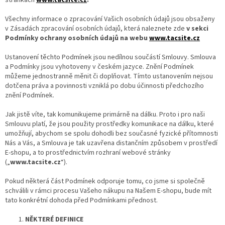
stránkách
www.tacsite.cz
.
Všechny informace o zpracování Vašich osobních údajů jsou obsaženy
v Zásadách zpracování osobních údajů, která naleznete zde
v sekci
Podmínky ochrany osobních údajů na webu
www.tacsite.cz
Ustanovení těchto Podmínek jsou nedílnou součástí Smlouvy. Smlouva
a Podmínky jsou vyhotoveny v českém jazyce. Znění Podmínek
můžeme jednostranně měnit či doplňovat. Tímto ustanovením nejsou
dotčena práva a povinnosti vzniklá po dobu účinnosti předchozího
znění Podmínek.
Jak jistě víte, tak komunikujeme primárně na dálku. Proto i pro naši
Smlouvu platí, že jsou použity prostředky komunikace na dálku, které
umožňují, abychom se spolu dohodli bez současné fyzické přítomnosti
Nás a Vás, a Smlouva je tak uzavřena distančním způsobem v prostředí
E-shopu, a to prostřednictvím rozhraní webové stránky
(„
www.tacsite.cz
“).
Pokud některá část Podmínek odporuje tomu, co jsme si společně
schválili v rámci procesu Vašeho nákupu na Našem E-shopu, bude mít
tato konkrétní dohoda před Podmínkami přednost.
NĚKTERÉ DEFINICE