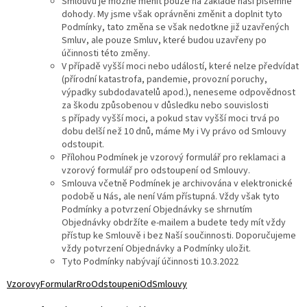
Smlouvu je možné měnit pouze na základě naší písemné
dohody. My jsme však oprávněni změnit a doplnit tyto
Podmínky, tato změna se však nedotkne již uzavřených
Smluv, ale pouze Smluv, které budou uzavřeny po
účinnosti této změny.
V případě vyšší moci nebo událostí, které nelze předvídat
(přírodní katastrofa, pandemie, provozní poruchy,
výpadky subdodavatelů apod.), neneseme odpovědnost
za škodu způsobenou v důsledku nebo souvislosti
s případy vyšší moci, a pokud stav vyšší moci trvá po
dobu delší než 10 dnů, máme My i Vy právo od Smlouvy
odstoupit.
Přílohou Podmínek je vzorový formulář pro reklamaci a
vzorový formulář pro odstoupení od Smlouvy.
Smlouva včetně Podmínek je archivována v elektronické
podobě u Nás, ale není Vám přístupná. Vždy však tyto
Podmínky a potvrzení Objednávky se shrnutím
Objednávky obdržíte e-mailem a budete tedy mít vždy
přístup ke Smlouvě i bez Naší součinnosti. Doporučujeme
vždy potvrzení Objednávky a Podmínky uložit.
Tyto Podmínky nabývají účinnosti 10.3.2022
VzorovyFormularRroOdstoupeniOdSmlouvy