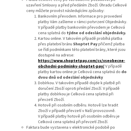
uzavření Smlouvy a před předáním Zboží. Úhradu Celkové
ceny můžete provést následujícími způsoby:
Bankovním převodem. Informace pro provedení
platby Vám zašleme v rámci potvrzení Objednávky.
V případě platby bankovním převodem je Celková
cena splatná do
týdne od odeslání objednávky.
Kartou online. V takovém případě probíhá platba
přes platební bránu
Shoptet Pay
přičemž platba
se řídí podmínkami této platební brány, které jsou
dostupné na adrese:
https://www.shoptetpay.com/cs/vseobecne-
obchodni-podminky-shoptet-pay/
V případě
platby kartou online je Celková cena splatná do
do
dvou dnů od odeslání objednávky
Dobírkou. V takovém případě dojde k platbě při
doručení Zboží oproti předání Zboží. V případě
platby dobírkou je Celková cena splatná při
převzetí Zboží.
Hotově při osobním odběru. Hotově lze hradit
Zboží v případě převzetí v Naší provozovně.
V případě platby hotově při osobním odběru je
Celková cena splatná při převzetí Zboží.
Faktura bude vystavena v elektronické podobě po