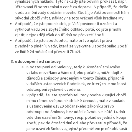
vynaložených nákladů. Tyto náklady jste povinni prokázat, např.
účtenkami či potvrzeními o ceně za dopravu. V případě, že došlo
k odstranění vady dodáním nového Zboží, je Vaší povinností Nám
původní Zboží vrátit, náklady na toto vrácení však hradíme My.
V případě, že jste podnikateli, je Vaší povinností oznámit a
vytknout vadu bez zbytečného odkladu poté, co jste ji mohli
zjistit, nejpozději však do tří dnů od převzetí Zboží.
V případě, že jste spotřebitel, máte právo uplatit práva
z vadného plnění u vady, která se vyskytne u spotřebního Zboží
ve lhůtě 24 měsíců od převzetí Zboží.
odstoupení od smlouvy
K odstoupení od Smlouvy, tedy k ukončení smluvního
vztahu mezi Námi a Vámi od jeho počátku, může dojít z
důvodů a způsoby uvedenými v tomto článku, případně
v dalších ustanoveních Podmínek, ve kterých je možnost
odstoupení výslovně uvedena.
V případě, že jste spotřebitel, tedy osoba kupující Zboží
mimo rámec své podnikatelské činnosti, máte v souladu
s ustanovením §1829 občanského zákoníku právo
odstoupit od Smlouvy bez udání důvodu ve lhůtě 14 dnů
ode dne uzavření Smlouvy, resp. pokud se jedná o koupi
zboží, pak do čtrnácti dnů od jeho převzetí. V případě, že
jsme uzavřeli Smlouvu, jejímž předmětem je několik kusů