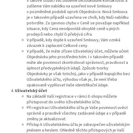
V takové situaci Vás budeme bezodkladně kontaktovat a
zašleme Vám nabídku na uzavření nové Smlouvy
v pozměněné podobě oproti Objednávce. Nová Smlouva
je v takovém případě uzavřena ve chvíli, kdy Naši nabídku
potvrdíte. Za zjevnou chybu v Ceně se považuje například
situace, kdy Cena neodpovídá obvyklé ceně u jiných
prodejců nebo chybí či přebývá cifra.
V případě, kdy dojde k uzavření Smlouvy, Vám vzniká
závazek k zaplacení Celkové ceny.
V případě, že máte zřízen Uživatelský účet, můžete učinit
Objednávku jeho prostřednictvím. I v takovém případě
máte ale povinnost zkontrolovat správnost, pravdivost a
úplnost předvyplněných údajů. Způsob tvorby
Objednávky je však totožný, jako v případě kupujícího bez
Uživatelského účtu, výhodou však je, že není třeba
opakovaně vyplňovat Vaše identifikační údaje.
Uživatelský
účet
Na základě Vaší registrace v rámci E-shopu můžete
přistupovat do svého Uživatelského účtu.
Při registraci Uživatelského účtu je Vaše povinnost uvést
správně a pravdivě všechny zadávané údaje a v případě
změny je aktualizovat.
Přístup k Uživatelskému účtu je zabezpečen uživatelským
jménem a heslem. Ohledně těchto přístupových je Vaší