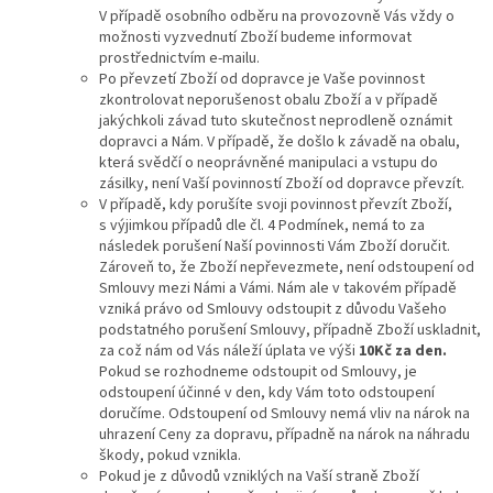
V případě osobního odběru na provozovně Vás vždy o
možnosti vyzvednutí Zboží budeme informovat
prostřednictvím e-mailu.
Po převzetí Zboží od dopravce je Vaše povinnost
zkontrolovat neporušenost obalu Zboží a v případě
jakýchkoli závad tuto skutečnost neprodleně oznámit
dopravci a Nám. V případě, že došlo k závadě na obalu,
která svědčí o neoprávněné manipulaci a vstupu do
zásilky, není Vaší povinností Zboží od dopravce převzít.
V případě, kdy porušíte svoji povinnost převzít Zboží,
s výjimkou případů dle čl. 4 Podmínek, nemá to za
následek porušení Naší povinnosti Vám Zboží doručit.
Zároveň to, že Zboží nepřevezmete, není odstoupení od
Smlouvy mezi Námi a Vámi. Nám ale v takovém případě
vzniká právo od Smlouvy odstoupit z důvodu Vašeho
podstatného porušení Smlouvy, případně Zboží uskladnit,
za což nám od Vás náleží úplata ve výši
10Kč za den.
Pokud se rozhodneme odstoupit od Smlouvy, je
odstoupení účinné v den, kdy Vám toto odstoupení
doručíme. Odstoupení od Smlouvy nemá vliv na nárok na
uhrazení Ceny za dopravu, případně na nárok na náhradu
škody, pokud vznikla.
Pokud je z důvodů vzniklých na Vaší straně Zboží