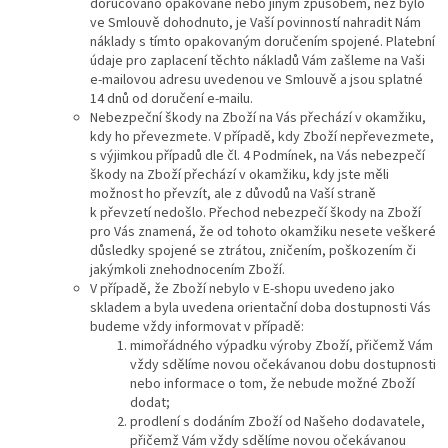
doručováno opakovaně nebo jiným způsobem, než bylo
ve Smlouvě dohodnuto, je Vaší povinností nahradit Nám
náklady s tímto opakovaným doručením spojené. Platební
údaje pro zaplacení těchto nákladů Vám zašleme na Vaši
e-mailovou adresu uvedenou ve Smlouvě a jsou splatné
14 dnů od doručení e-mailu.
Nebezpeční škody na Zboží na Vás přechází v okamžiku,
kdy ho převezmete. V případě, kdy Zboží nepřevezmete,
s výjimkou případů dle čl. 4 Podmínek, na Vás nebezpečí
škody na Zboží přechází v okamžiku, kdy jste měli
možnost ho převzít, ale z důvodů na Vaší straně
k převzetí nedošlo. Přechod nebezpečí škody na Zboží
pro Vás znamená, že od tohoto okamžiku nesete veškeré
důsledky spojené se ztrátou, zničením, poškozením či
jakýmkoli znehodnocením Zboží.
V případě, že Zboží nebylo v E-shopu uvedeno jako
skladem a byla uvedena orientační doba dostupnosti Vás
budeme vždy informovat v případě:
mimořádného výpadku výroby Zboží, přičemž Vám
vždy sdělíme novou očekávanou dobu dostupnosti
nebo informace o tom, že nebude možné Zboží
dodat;
prodlení s dodáním Zboží od Našeho dodavatele,
přičemž Vám vždy sdělíme novou očekávanou