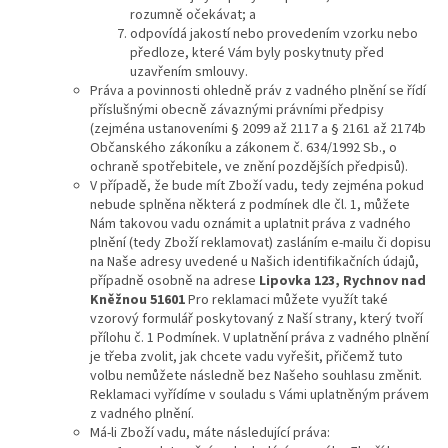
rozumně očekávat; a
odpovídá jakostí nebo provedením vzorku nebo
předloze, které Vám byly poskytnuty před
uzavřením smlouvy.
Práva a povinnosti ohledně práv z vadného plnění se řídí
příslušnými obecně závaznými právními předpisy
(zejména ustanoveními § 2099 až 2117 a § 2161 až 2174b
Občanského zákoníku a zákonem č. 634/1992 Sb., o
ochraně spotřebitele, ve znění pozdějších předpisů).
V případě, že bude mít Zboží vadu, tedy zejména pokud
nebude splněna některá z podmínek dle čl. 1, můžete
Nám takovou vadu oznámit a uplatnit práva z vadného
plnění (tedy Zboží reklamovat) zasláním e-mailu či dopisu
na Naše adresy uvedené u Našich identifikačních údajů,
případně osobně na adrese
Lipovka 123, Rychnov nad
Kněžnou 51601
Pro reklamaci můžete využít také
vzorový formulář poskytovaný z Naší strany, který tvoří
přílohu č. 1 Podmínek. V uplatnění práva z vadného plnění
je třeba zvolit, jak chcete vadu vyřešit, přičemž tuto
volbu nemůžete následně bez Našeho souhlasu změnit.
Reklamaci vyřídíme v souladu s Vámi uplatněným právem
z vadného plnění.
Má-li Zboží vadu, máte následující práva: