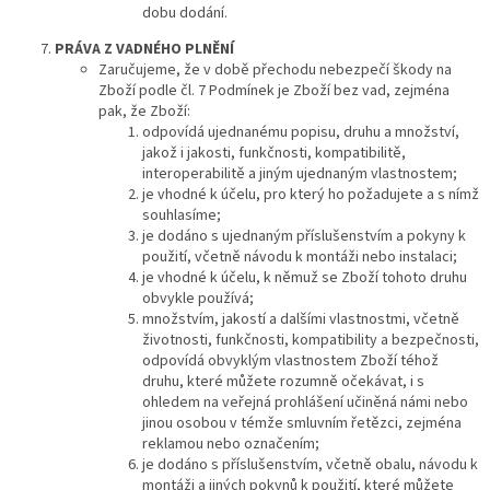
dobu dodání.
PRÁVA
Z VADNÉHO PLNĚNÍ
Zaručujeme, že v době přechodu nebezpečí škody na
Zboží podle čl. 7 Podmínek je Zboží bez vad, zejména
pak, že Zboží:
odpovídá ujednanému popisu, druhu a množství,
jakož i jakosti, funkčnosti, kompatibilitě,
interoperabilitě a jiným ujednaným vlastnostem;
je vhodné k účelu, pro který ho požadujete a s nímž
souhlasíme;
je dodáno s ujednaným příslušenstvím a pokyny k
použití, včetně návodu k montáži nebo instalaci;
je vhodné k účelu, k němuž se Zboží tohoto druhu
obvykle používá;
množstvím, jakostí a dalšími vlastnostmi, včetně
životnosti, funkčnosti, kompatibility a bezpečnosti,
odpovídá obvyklým vlastnostem Zboží téhož
druhu, které můžete rozumně očekávat, i s
ohledem na veřejná prohlášení učiněná námi nebo
jinou osobou v témže smluvním řetězci, zejména
reklamou nebo označením;
je dodáno s příslušenstvím, včetně obalu, návodu k
montáži a jiných pokynů k použití, které můžete