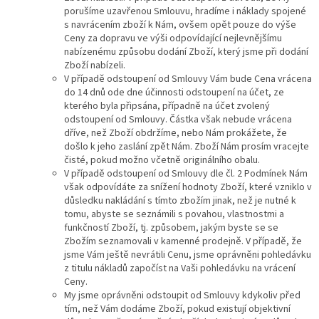
porušíme uzavřenou Smlouvu, hradíme i náklady spojené
s navrácením zboží k Nám, ovšem opět pouze do výše
Ceny za dopravu ve výši odpovídající nejlevnějšímu
nabízenému způsobu dodání Zboží, který jsme při dodání
Zboží nabízeli.
V případě odstoupení od Smlouvy Vám bude Cena vrácena
do 14 dnů ode dne účinnosti odstoupení na účet, ze
kterého byla připsána, případně na účet zvolený
odstoupení od Smlouvy. Částka však nebude vrácena
dříve, než Zboží obdržíme, nebo Nám prokážete, že
došlo k jeho zaslání zpět Nám. Zboží Nám prosím vracejte
čisté, pokud možno včetně originálního obalu.
V případě odstoupení od Smlouvy dle čl. 2 Podmínek Nám
však odpovídáte za snížení hodnoty Zboží, které vzniklo v
důsledku nakládání s tímto zbožím jinak, než je nutné k
tomu, abyste se seznámili s povahou, vlastnostmi a
funkčností Zboží, tj. způsobem, jakým byste se se
Zbožím seznamovali v kamenné prodejně. V případě, že
jsme Vám ještě nevrátili Cenu, jsme oprávněni pohledávku
z titulu nákladů započíst na Vaši pohledávku na vrácení
Ceny.
My jsme oprávněni odstoupit od Smlouvy kdykoliv před
tím, než Vám dodáme Zboží, pokud existují objektivní