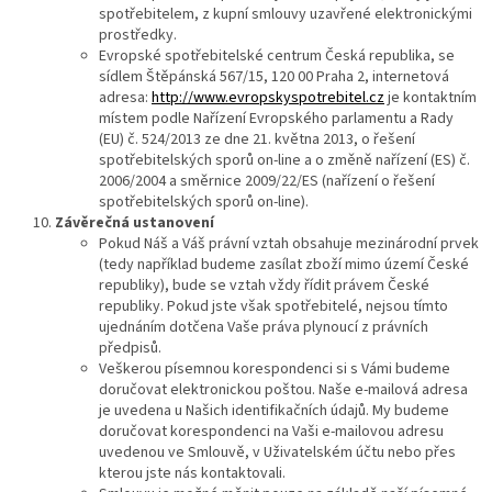
spotřebitelem, z kupní smlouvy uzavřené elektronickými
prostředky.
Evropské spotřebitelské centrum Česká republika, se
sídlem Štěpánská 567/15, 120 00 Praha 2, internetová
adresa:
http://www.evropskyspotrebitel.cz
je kontaktním
místem podle Nařízení Evropského parlamentu a Rady
(EU) č. 524/2013 ze dne 21. května 2013, o řešení
spotřebitelských sporů on-line a o změně nařízení (ES) č.
2006/2004 a směrnice 2009/22/ES (nařízení o řešení
spotřebitelských sporů on-line).
Závěrečná ustanovení
Pokud Náš a Váš právní vztah obsahuje mezinárodní prvek
(tedy například budeme zasílat zboží mimo území České
republiky), bude se vztah vždy řídit právem České
republiky. Pokud jste však spotřebitelé, nejsou tímto
ujednáním dotčena Vaše práva plynoucí z právních
předpisů.
Veškerou písemnou korespondenci si s Vámi budeme
doručovat elektronickou poštou. Naše e-mailová adresa
je uvedena u Našich identifikačních údajů. My budeme
doručovat korespondenci na Vaši e-mailovou adresu
uvedenou ve Smlouvě, v Uživatelském účtu nebo přes
kterou jste nás kontaktovali.