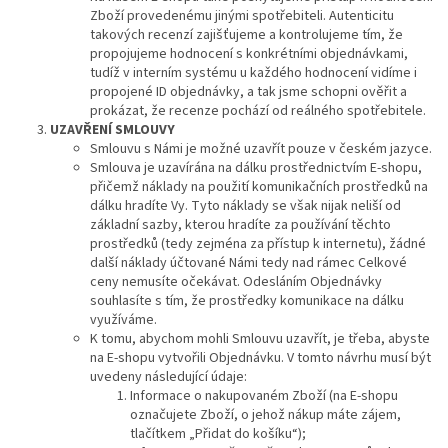
Zboží provedenému jinými spotřebiteli. Autenticitu
takových recenzí zajišťujeme a kontrolujeme tím, že
propojujeme hodnocení s konkrétními objednávkami,
tudíž v interním systému u každého hodnocení vidíme i
propojené ID objednávky, a tak jsme schopni ověřit a
prokázat, že recenze pochází od reálného spotřebitele.
UZAVŘENÍ SMLOUVY
Smlouvu s Námi je možné uzavřít pouze v českém jazyce.
Smlouva je uzavírána na dálku prostřednictvím E-shopu,
přičemž náklady na použití komunikačních prostředků na
dálku hradíte Vy. Tyto náklady se však nijak neliší od
základní sazby, kterou hradíte za používání těchto
prostředků (tedy zejména za přístup k internetu), žádné
další náklady účtované Námi tedy nad rámec Celkové
ceny nemusíte očekávat. Odesláním Objednávky
souhlasíte s tím, že prostředky komunikace na dálku
využíváme.
K tomu, abychom mohli Smlouvu uzavřít, je třeba, abyste
na E-shopu vytvořili Objednávku. V tomto návrhu musí být
uvedeny následující údaje:
Informace o nakupovaném Zboží (na E-shopu
označujete Zboží, o jehož nákup máte zájem,
tlačítkem „Přidat do košíku“);