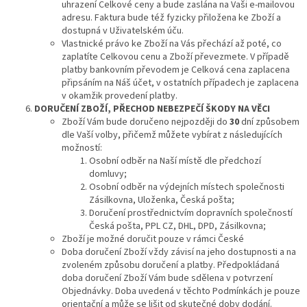
uhrazení Celkové ceny a bude zaslána na Vaši e-mailovou
adresu. Faktura bude též fyzicky přiložena ke Zboží a
dostupná v Uživatelském úču.
Vlastnické právo ke Zboží na Vás přechází až poté, co
zaplatíte Celkovou cenu a Zboží převezmete. V případě
platby bankovním převodem je Celková cena zaplacena
připsáním na Náš účet, v ostatních případech je zaplacena
v okamžik provedení platby.
DORUČENÍ
ZBOŽÍ, PŘECHOD NEBEZPEČÍ ŠKODY NA VĚCI
Zboží Vám bude doručeno nejpozději do
30
dní způsobem
dle Vaší volby, přičemž můžete vybírat z následujících
možností:
Osobní odběr na Naší místě dle předchozí
domluvy;
Osobní odběr na výdejních místech společnosti
Zásilkovna, Uloženka, Česká pošta;
Doručení prostřednictvím dopravních společností
Česká pošta, PPL CZ, DHL, DPD, Zásilkovna;
Zboží je možné doručit pouze v rámci České
Doba doručení Zboží vždy závisí na jeho dostupnosti a na
zvoleném způsobu doručení a platby. Předpokládaná
doba doručení Zboží Vám bude sdělena v potvrzení
Objednávky. Doba uvedená v těchto Podmínkách je pouze
orientační a může se lišit od skutečné doby dodání.