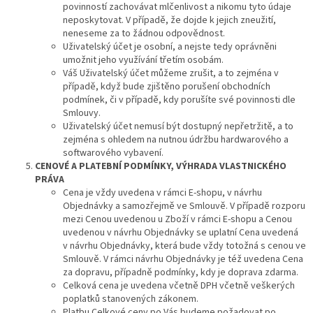
povinností zachovávat mlčenlivost a nikomu tyto údaje
neposkytovat. V případě, že dojde k jejich zneužití,
neneseme za to žádnou odpovědnost.
Uživatelský účet je osobní, a nejste tedy oprávněni
umožnit jeho využívání třetím osobám.
Váš Uživatelský účet můžeme zrušit, a to zejména v
případě, když bude zjištěno porušení obchodních
podmínek, či v případě, kdy porušíte své povinnosti dle
Smlouvy.
Uživatelský účet nemusí být dostupný nepřetržitě, a to
zejména s ohledem na nutnou údržbu hardwarového a
softwarového vybavení.
CENOVÉ
A PLATEBNÍ PODMÍNKY, VÝHRADA VLASTNICKÉHO
PRÁVA
Cena je vždy uvedena v rámci E-shopu, v návrhu
Objednávky a samozřejmě ve Smlouvě. V případě rozporu
mezi Cenou uvedenou u Zboží v rámci E-shopu a Cenou
uvedenou v návrhu Objednávky se uplatní Cena uvedená
v návrhu Objednávky, která bude vždy totožná s cenou ve
Smlouvě. V rámci návrhu Objednávky je též uvedena Cena
za dopravu, případně podmínky, kdy je doprava zdarma.
Celková cena je uvedena včetně DPH včetně veškerých
poplatků stanovených zákonem.
Platbu Celkové ceny po Vás budeme požadovat po