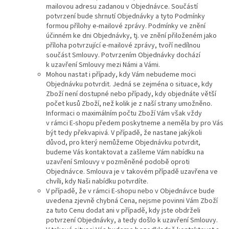
mailovou adresu zadanou v Objednávce. Součástí
potvrzení bude shrnutí Objednávky a tyto Podmínky
formou přílohy e-mailové zprávy. Podmínky ve znění
účinném ke dni Objednávky, tj. ve znění přiloženém jako
příloha potvrzující e-mailové zprávy, tvoří nedílnou
součást Smlouvy. Potvrzením Objednávky dochází
k uzavření Smlouvy mezi Námi a Vámi.
Mohou nastat i případy, kdy Vám nebudeme moci
Objednávku potvrdit. Jedná se zejména o situace, kdy
Zboží není dostupné nebo případy, kdy objednáte větší
počet kusů Zboží, než kolik je z naší strany umožněno.
Informaci o maximálním počtu Zboží Vám však vždy
v rámci E-shopu předem poskytneme a neměla by pro Vás
být tedy překvapivá. V případě, že nastane jakýkoli
důvod, pro který nemůžeme Objednávku potvrdit,
budeme Vás kontaktovat a zašleme Vám nabídku na
uzavření Smlouvy v pozměněné podobě oproti
Objednávce. Smlouva je v takovém případě uzavřena ve
chvíli, kdy Naši nabídku potvrdíte.
V případě, že v rámci E-shopu nebo v Objednávce bude
uvedena zjevně chybná Cena, nejsme povinni Vám Zboží
za tuto Cenu dodat ani v případě, kdy jste obdrželi
potvrzení Objednávky, a tedy došlo k uzavření Smlouvy.