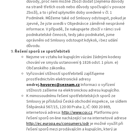
důvody, proč není možné Zboží dodat (zejména důvody
na straně třetích osob nebo důvody spočívající v povaze
Zboží), a to i před uplynutím doby uvedené v čl. 1
Podmínek. Můžeme také od Smlouvy odstoupit, pokud je
zjevné, že jste uvedli v Objednávce záměrně nesprávné
informace. V případě, že nakupujete zboží v rámci své
podnikatelské činnosti, tedy jako podnikatel, jsme
oprávněni od Smlouvy odstoupit kdykoli, i bez udání
důvodu.
Řešení sporů se spotřebiteli
Nejsme ve vztahu ke kupujícím vázáni žádnými kodexy
chování ve smyslu ustanovení § 1826 odst. 1 písm. e)
Občanského zákoníku.
Vyřizování stížností spotřebitelů zajišťujeme
prostřednictvím elektronické adresy
ondrej.
hovorec
@seznam.cz
Informaci o vyřízení
stížnosti zašleme na elektronickou adresu kupujícího.
K mimosoudnímu řešení spotřebitelských sporů ze
Smlouvy je příslušná Česká obchodní inspekce, se sídlem
Štěpánská 567/15, 120 00 Praha 2, IČ: 000 20 869,
internetová adresa:
http://www.coi.cz
. Platformu pro
řešení sporů on-line nacházející se na internetové adrese
http://ec.europa.eu/consumers/odr
je možné využít při
řešení sporů mezi prodávajícím a kupujícím, který je