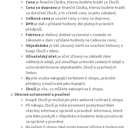
Cena
je finanční částka, kterou budete hradit za Zboží;
Cena za dopravu
je finanční částka, kterou budete hradit
za doručení Zboží, a to včetně ceny za jeho zabalení;
Celková cena
je součet Ceny a Ceny za dopravu;
DPH
je daň z přidané hodnoty dle platných právních
předpisů;
Faktura
je daňový doklad vystavený v souladu se
zákonem o dani z přidané hodnoty na Celkovou cenu;
Objednávka
je Váš závazný návrh na uzavření Smlouvy o
koupi Zboží s Námi;
Uživatelský účet
je účet zřízený na základě Vámi
sdělených údajů, jež umožňuje uchování zadaných údajů a
uchovávání historie objednaného Zboží a uzavřených
Smluv;
Vy
jste osoba nakupující na Našem E-shopu, právními
předpisy označovaná jako kupující;
Zboží
je vše, co můžete nakoupit na E-shopu.
Obecná ustanovení a poučení
Koupě Zboží je možná jen přes webové rozhraní E-shopu.
Při nákupu Zboží je Vaše povinnost poskytnout Nám
všechny informace správně a pravdivě. Informace, které
jste Nám poskytli v Objednávce budeme tedy považovat
za správné a pravdivé.
Na našem E-shopu také poskytujeme přístup k hodnocení