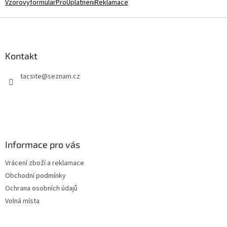
VzorovyformularProUplatneniReklamace
Z
á
p
a
Kontakt
t
tacsite
@
seznam.cz
í
Informace pro vás
Vrácení zboží a reklamace
Obchodní podmínky
Ochrana osobních údajů
Volná místa