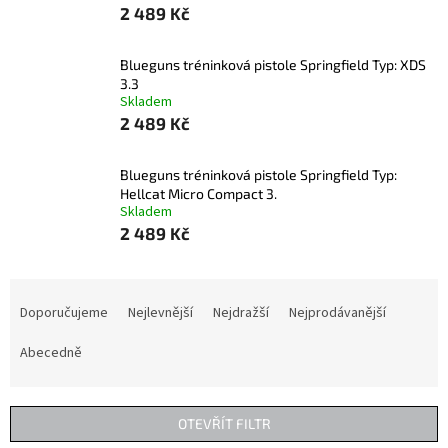
2 489 Kč
Blueguns tréninková pistole Springfield Typ: XDS
3.3
Skladem
2 489 Kč
Blueguns tréninková pistole Springfield Typ:
Hellcat Micro Compact 3.
Skladem
2 489 Kč
Ř
a
Doporučujeme
Nejlevnější
Nejdražší
Nejprodávanější
z
e
Abecedně
n
í
p
OTEVŘÍT FILTR
r