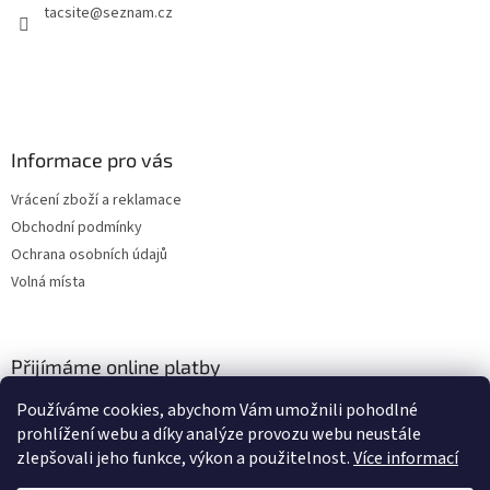
tacsite
@
seznam.cz
í
Informace pro vás
Vrácení zboží a reklamace
Obchodní podmínky
Ochrana osobních údajů
Volná místa
Přijímáme online platby
Používáme cookies, abychom Vám umožnili pohodlné
prohlížení webu a díky analýze provozu webu neustále
zlepšovali jeho funkce, výkon a použitelnost.
Více informací