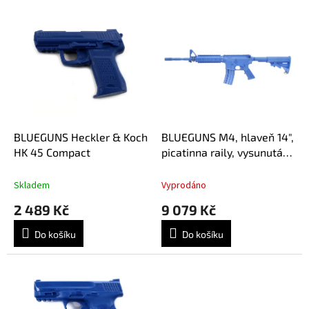
o
V
d
ý
u
p
k
i
t
s
ů
p
r
o
d
BLUEGUNS Heckler & Koch
BLUEGUNS M4, hlaveň 14",
u
HK 45 Compact
picatinna raily, vysunutá
k
pažba
t
Skladem
Vyprodáno
ů
2 489 Kč
9 079 Kč
Do košíku
Do košíku