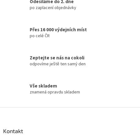
á
Odesíláme do 2. dne
c
n
í
po zaplacení objednávky
í
p
r
v
Přes 16 000 výdejních míst
k
po celé ČR
y
v
ý
p
Zeptejte se nás na cokoli
i
odpovíme ještě ten samý den
s
u
Vše skladem
znamená opravdu skladem
Z
á
p
a
Kontakt
t