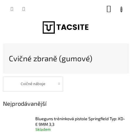
Přejít
NÁKUP
na
obsah
KOŠÍK
Cvičné zbraně (gumové)
Cvičné náboje
Nejprodávanější
Blueguns tréninková pistole Springfield Typ: XD-
E 9MM 3,3
Skladem