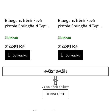
Blueguns tréninková
Blueguns tréninková
pistole Springfield Typ:
pistole Springfield Typ:
Hellcat Micro Compact 3.
Hellcat Pro 3.7
Skladem
Skladem
2 489 Kč
2 489 Kč
Do košíku
Do košíku
NAČÍST DALŠÍ 3
S
1
2
t
O
r
27
položek celkem
v
á
l
NAHORU
n
á
k
d
o
v
a