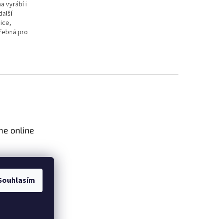
a vyrábí i
další
ice,
třebná pro
me online
Souhlasím