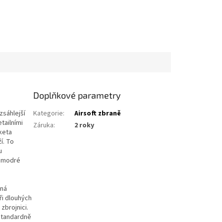
Doplňkové parametry
zsáhlejší
Kategorie
:
Airsoft zbraně
tailními
Záruka
:
2 roky
keta
í. To
u
í modré
rná
ři dlouhých
zbrojnici.
 standardně