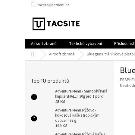
Přejít
tacsite@seznam.cz
na
obsah
Airsoft zbraně
Taktické vybavení
Příslušenst
Domů
Airsoft zbraně
Blueguns tréninková pistol
P
Blue
o
s
FSSPHE
Top 10 produktů
t
Průměr
Neohod
r
hodnoce
Adventure Menu - Samoohřevná
a
kapsle SMALL | 30g pro 1 porci
produkt
45 Kč
je
n
0,0
n
Adventure Menu Rýžovo-
z
kokosová kaše s tropickým
í
5
ovocem 97 g
p
hvězdič
169 Kč
a
Adventure Menu Rýžová kaše s