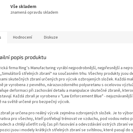
Vše skladem
znamená opravdu skladem
s
Hodnocení
Diskuze
ailní popis produktu
ická firma Ring’s Manufacturing vyrábí nejpodrobnější, nejpřesnější a nejro
 „Simulátorů střelných zbraní“ na současném trhu. Všechny produkty jsou de
ikami skutečných zbraní určených pro výcvik ozbrojených složek. Každá ma
ně je vyrobena z pevného, nárazuvzdorného polyuretanu s ocelovou výztuž
aňuje deformaci při zachování detailu a manipulace skutečné zbraně, ktero
stavují. Každá zbraň je vyrobena v "Law Enforcement Blue" - nejuznávanějš
ě na světě určené pro bezpečný výcvik.
 zbraň je určena pro reálný výcvik zejména ozbrojených složek. Je to výbo
rnativa pro všechny, kteří potřebují trénovat ve vzduchu, pod vodou nebo p
dech a chtějí ušetřit svůj čas při fasování a odevzdávání ostrých zbraní ve 
pozici jsou i modely krátkých střelných zbraní se svítilnou, které pasují do