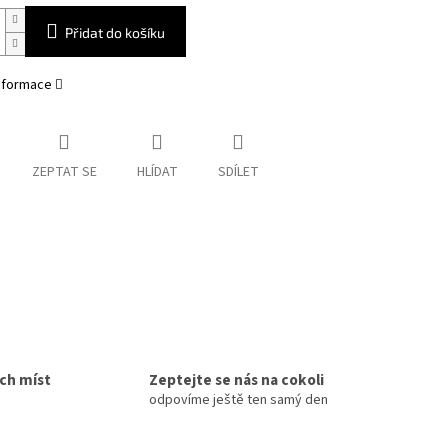
Přidat do košíku
informace
ZEPTAT SE
HLÍDAT
SDÍLET
ích míst
Zeptejte se nás na cokoli
odpovíme ještě ten samý den