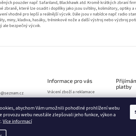
běných pouzder např. Safariland, Blackhawk atd. Kromě krátkých zbraní firm
é zbraně, které lze osadit i doplňky jako jsou svítilny, kolimátory, optiky a 
ení vhodné pro lepší a reálnější výcvik. Dále jsou v nabídce např. radio stan
áty, miny, kladiva, hasáky, tréninkové nože a další výstroj nebo výzbroj po
ný ale bezpečný výcvik.
Informace pro vás
Přijímá
platby
Vrácení zboží a reklamace
e
@
seznam.cz
Obchodní podmínky
Ochrana osobních údajů
ookies, abychom Vám umožnili pohodlné prohlížení webu
ze provozu webu neustále zlepšovali jeho funkce, výkon a
Volná místa
t.
Více informací