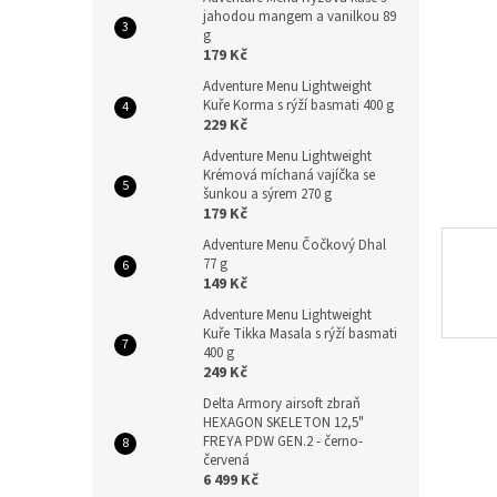
n
jahodou mangem a vanilkou 89
e
g
l
179 Kč
Adventure Menu Lightweight
Kuře Korma s rýží basmati 400 g
229 Kč
Adventure Menu Lightweight
Krémová míchaná vajíčka se
šunkou a sýrem 270 g
179 Kč
Adventure Menu Čočkový Dhal
77 g
149 Kč
Adventure Menu Lightweight
Kuře Tikka Masala s rýží basmati
400 g
249 Kč
Delta Armory airsoft zbraň
HEXAGON SKELETON 12,5"
FREYA PDW GEN.2 - černo-
červená
6 499 Kč