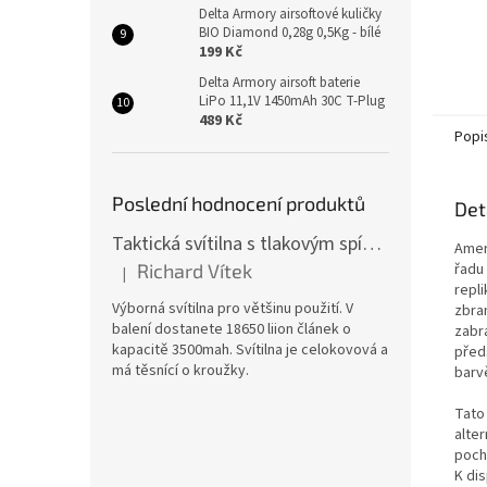
Delta Armory airsoftové kuličky
BIO Diamond 0,28g 0,5Kg - bílé
199 Kč
Delta Armory airsoft baterie
LiPo 11,1V 1450mAh 30C T-Plug
489 Kč
Popi
Poslední hodnocení produktů
Det
Taktická svítilna s tlakovým spínačem [TCX]
Amer
řadu
Richard Vítek
|
Hodnocení produktu je 5 z 5 hvězdiček.
repl
Výborná svítilna pro většinu použití. V
zbra
balení dostanete 18650 liion článek o
zabr
kapacitě 3500mah. Svítilna je celokovová a
před
má těsnící o kroužky.
barv
Tato
alte
pocho
K dis