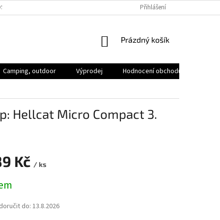
SOBNÍCH ÚDAJŮ
VOLNÁ MÍSTA
Přihlášení
NÁKUPNÍ
Prázdný košík
KOŠÍK
Camping, outdoor
Výprodej
Hodnocení obchodu
Značk
p: Hellcat Micro Compact 3.
89 Kč
/ ks
dem
oručit do:
13.8.2026