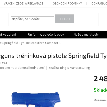
VRÁCENÍ ZBOŽÍ A REKLAMACE
OBCHODNÍ PODMÍNKY
OCHRANA O
HLEDAT
ví ke zbraním
Uniformy, oblečení, obuv
Nože a multitooly
e Springfield Typ: Hellcat Micro Compact 3.
guns tréninková pistole Springfield Ty
LLCAT
né
noceno
Podrobnosti hodnocení
Značka:
Ring’s Manufacturing
ní
2 4
u
Měrná
Skla
cena:
ek.
Můžeme d