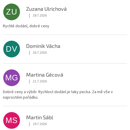
ý
p
Zuzana Ulrichová
ZU
i
|
28.7.2026
Hodnocení obchodu je 5 z 5 hvězdiček.
s
h
Rychlé dodání, dobré ceny
o
d
n
Dominik Vácha
DV
o
|
26.7.2026
Hodnocení obchodu je 5 z 5 hvězdiček.
c
e
n
Martina Gécová
MG
í
|
21.7.2026
Hodnocení obchodu je 5 z 5 hvězdiček.
Dobré ceny a výběr. Rychlost dodání je taky pecka. Za mě vše v
naprostém pořádku.
Martin Sábl
MS
|
19.7.2026
Hodnocení obchodu je 5 z 5 hvězdiček.