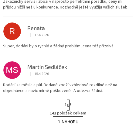
Zákaznický servis i zboží v naprosto perfektním pořádku, ceny mi
přijdou nižší než u konkurence. Rozhodně ještě využiju Vašich služeb.
Renata
R
|
17.4.2026
Hodnocení obchodu je 5 z 5 hvězdiček.
Super, dodání bylo rychlé a žádný problém, cena též příznivá
Martin Sedláček
MS
|
15.4.2026
Hodnocení obchodu je 5 z 5 hvězdiček.
Dodání za měsíc a půl. Dodané zboží vzhledově rozdílné než na
objednávce a navíc mírně poškozené . A odezva žádná.
S
1
8
t
r
141
položek celkem
O
á
v
NAHORU
n
l
k
á
o