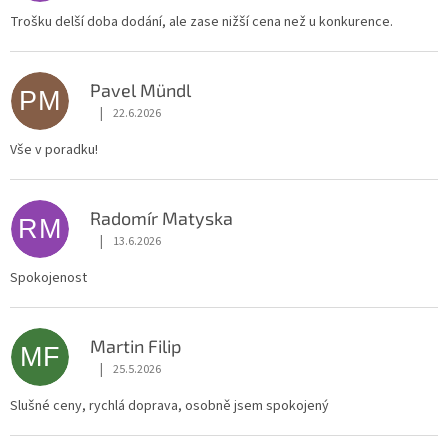
Trošku delší doba dodání, ale zase nižší cena než u konkurence.
Pavel Mündl
PM
|
22.6.2026
Hodnocení obchodu je 5 z 5 hvězdiček.
Vše v poradku!
Radomír Matyska
RM
|
13.6.2026
Hodnocení obchodu je 5 z 5 hvězdiček.
Spokojenost
Martin Filip
MF
|
25.5.2026
Hodnocení obchodu je 5 z 5 hvězdiček.
Slušné ceny, rychlá doprava, osobně jsem spokojený