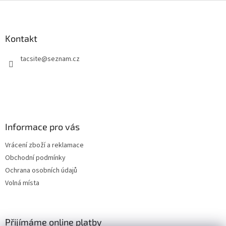
v
Z
d
á
a
á
n
c
p
í
í
a
Kontakt
p
t
r
tacsite
@
seznam.cz
í
v
k
y
v
ý
p
i
Informace pro vás
s
u
Vrácení zboží a reklamace
Obchodní podmínky
Ochrana osobních údajů
Volná místa
Přijímáme online platby