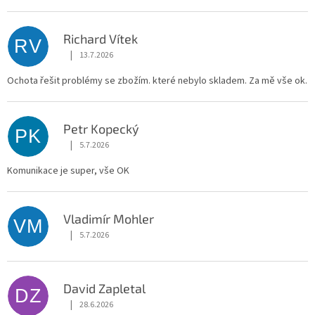
Richard Vítek
RV
|
13.7.2026
Hodnocení obchodu je 5 z 5 hvězdiček.
Ochota řešit problémy se zbožím. které nebylo skladem. Za mě vše ok.
Petr Kopecký
PK
|
5.7.2026
Hodnocení obchodu je 5 z 5 hvězdiček.
Komunikace je super, vše OK
Vladimír Mohler
VM
|
5.7.2026
Hodnocení obchodu je 5 z 5 hvězdiček.
David Zapletal
DZ
|
28.6.2026
Hodnocení obchodu je 5 z 5 hvězdiček.