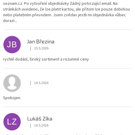
seznam.cz. Po vytvoření objednávky žádný potvrzující email. Na
stránkách uvedeno, že lze platit kartou, ale přitom lze pouze dobirkou
nebo platebním převodem. Jsem zvědav jestli mi objednávka vůbec
dorazí...
Jan Březina
JB
|
15.5.2026
Hodnocení obchodu je 5 z 5 hvězdiček.
rychlé dodání, široký sortiment a rozumné ceny
|
14.5.2026
Hodnocení obchodu je 5 z 5 hvězdiček.
Spokojen.
Lukáš Zíka
LZ
|
10.5.2026
Hodnocení obchodu je 5 z 5 hvězdiček.