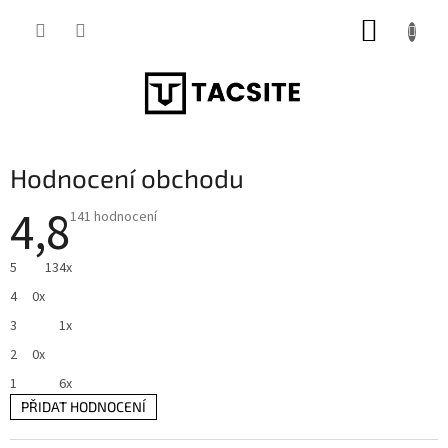
Přejít
NÁKUP
na
obsah
KOŠÍK
Hodnocení obchodu
4,8
Průměrné
141 hodnocení
hodnocení
obchodu
je
5
134x
4,8
z
4
0x
5
hvězdiček.
3
1x
2
0x
1
6x
PŘIDAT HODNOCENÍ
V