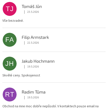
Tomáš Jůn
TJ
|
23.5.2026
Hodnocení obchodu je 5 z 5 hvězdiček.
Vše bezvadné.
Filip Armstark
FA
|
22.5.2026
Hodnocení obchodu je 5 z 5 hvězdiček.
Jakub Hochmann
JH
|
19.5.2026
Hodnocení obchodu je 5 z 5 hvězdiček.
Skvělé ceny. Spokojenost
Radim Tůma
RT
|
19.5.2026
Hodnocení obchodu je 3 z 5 hvězdiček.
Obchod na mne moc dobře nepůsobí. V kontaktech pouze email na