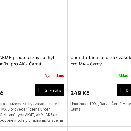
AKMR prodloužený záchyt
Guerilla Tactical držák záso
níku pro AK - Černá
pro M4 - černý
Vyprodáno
Sklad
Do košíku
Do
č
249 Kč
rodloužený záchyt zásobníku pro
Hmotnost: 100 g Barva: Černá Mater
FMA v provedení černá.Určen
Guma
G zbraně typu AK47, AKM, AK74 a
podobné modely.Snadná instalace na
í záchyt zásobníku...