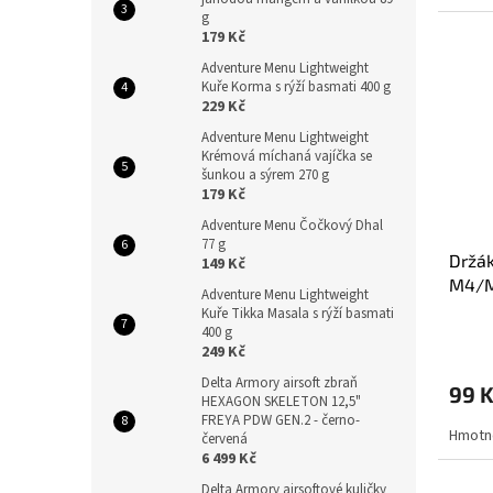
g
179 Kč
Adventure Menu Lightweight
Kuře Korma s rýží basmati 400 g
229 Kč
Adventure Menu Lightweight
Krémová míchaná vajíčka se
šunkou a sýrem 270 g
179 Kč
Adventure Menu Čočkový Dhal
77 g
Držák
149 Kč
M4/M
Adventure Menu Lightweight
Kuře Tikka Masala s rýží basmati
400 g
249 Kč
Delta Armory airsoft zbraň
99 
HEXAGON SKELETON 12,5"
FREYA PDW GEN.2 - černo-
Hmotno
červená
6 499 Kč
Delta Armory airsoftové kuličky