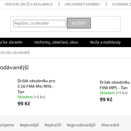
VRÁCENÍ ZBOŽÍ A REKLAMACE
OBCHODNÍ PODMÍNKY
OCHRANA O
HLEDAT
ví ke zbraním
Uniformy, oblečení, obuv
Nože a multitooly
ství do zásobníků
odávanější
Držák zásobníku pro
Držák zásobníku
5.56 FMA M4/M16 -
FMA MP5 - Tan
Tan
Skladem
(>5 ks)
Skladem
(>5 ks)
99 Kč
99 Kč
učujeme
Nejlevnější
Nejdražší
Nejprodávanější
Abecedně