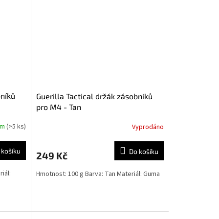
bníků
Guerilla Tactical držák zásobníků
pro M4 - Tan
em
(>5 ks)
Vyprodáno
 košíku
Do košíku
249 Kč
iál:
Hmotnost: 100 g Barva: Tan Materiál: Guma