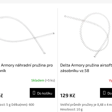
 Armory náhradní pružina pro
Delta Armory pružina airsof
ník
zásobníku vz.58
Skladem
(>5 ks)
V
Do košíku
Do
Kč
129 Kč
st: 5 g Délka(mm): 600
Vnitřní průměr pružiny je 8,68 x 4 
Hmotnost: 10 g