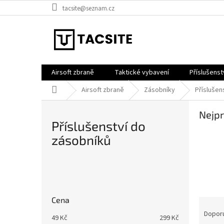
Přejít
tacsite@seznam.cz
na
obsah
Airsoft zbraně
Taktické vybavení
Příslušenst
Domů
Airsoft zbraně
Zásobníky
Příslušen
Nejpr
Příslušenství do
zásobníků
P
o
s
Cena
Ř
t
a
r
Dopor
49
Kč
299
Kč