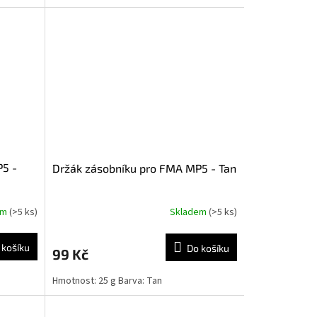
P5 -
Držák zásobníku pro FMA MP5 - Tan
em
(>5 ks)
Skladem
(>5 ks)
 košíku
Do košíku
99 Kč
Hmotnost: 25 g Barva: Tan