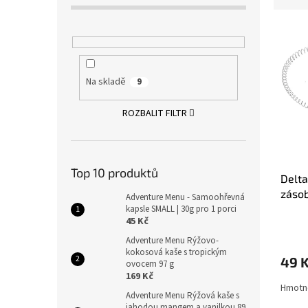
z
a
e
n
V
n
n
ý
í
í
p
p
p
i
r
a
Na skladě
9
s
o
n
p
d
e
ROZBALIT FILTR
r
u
l
o
k
d
t
u
ů
Top 10 produktů
Delta
k
zásob
t
Adventure Menu - Samoohřevná
kapsle SMALL | 30g pro 1 porci
ů
45 Kč
Adventure Menu Rýžovo-
kokosová kaše s tropickým
49 
ovocem 97 g
169 Kč
Hmotno
Adventure Menu Rýžová kaše s
jahodou mangem a vanilkou 89