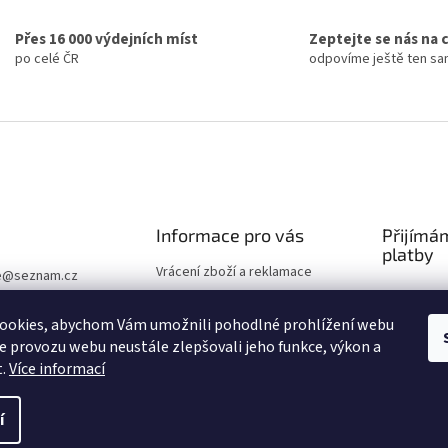
l
á
Přes 16 000 výdejních míst
Zeptejte se nás na 
d
po celé ČR
odpovíme ještě ten s
a
c
í
p
r
v
k
y
v
Informace pro vás
Přijímá
ý
platby
p
Vrácení zboží a reklamace
i
e
@
seznam.cz
s
Obchodní podmínky
u
Ochrana osobních údajů
ookies, abychom Vám umožnili pohodlné prohlížení webu
ze provozu webu neustále zlepšovali jeho funkce, výkon a
Volná místa
t.
Více informací
í