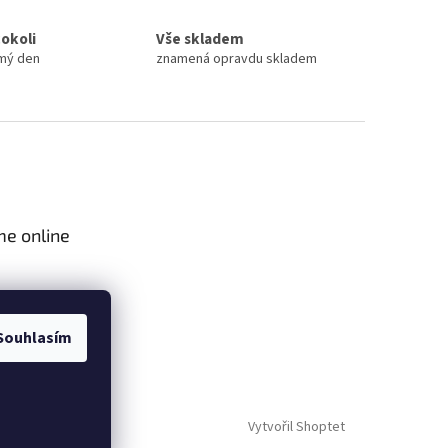
cokoli
Vše skladem
amý den
znamená opravdu skladem
me online
Souhlasím
Vytvořil Shoptet