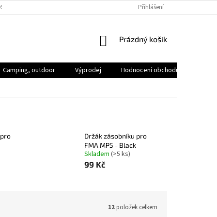
SOBNÍCH ÚDAJŮ
VOLNÁ MÍSTA
Přihlášení
NÁKUPNÍ
Prázdný košík
KOŠÍK
Camping, outdoor
Výprodej
Hodnocení obchodu
Značk
 pro
Držák zásobníku pro
FMA MP5 - Black
Skladem
(>5 ks)
99 Kč
12
položek celkem