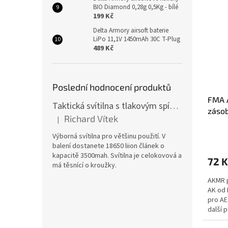
BIO Diamond 0,28g 0,5Kg - bílé
199 Kč
Delta Armory airsoft baterie
LiPo 11,1V 1450mAh 30C T-Plug
489 Kč
Poslední hodnocení produktů
FMA 
Taktická svítilna s tlakovým spínačem [TCX]
zásob
Richard Vítek
|
Hodnocení produktu je 5 z 5 hvězdiček.
Výborná svítilna pro většinu použití. V
balení dostanete 18650 liion článek o
kapacitě 3500mah. Svítilna je celokovová a
72 K
má těsnící o kroužky.
AKMR p
AK od 
pro AE
další 
původn