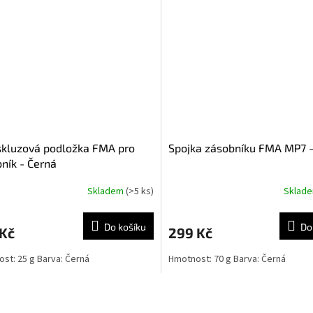
skluzová podložka FMA pro
Spojka zásobníku FMA MP7 -
ník - Černá
Skladem
(>5 ks)
Sklad
Do košíku
Do
 Kč
299 Kč
st: 25 g Barva: Černá
Hmotnost: 70 g Barva: Černá
O
v