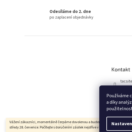
Odesíláme do 2. dne
po zaplacení objednávky
Z
á
p
a
t
Kontakt
í
tacsit
Používáme c
a díky analý
použitelnos
Vážení zákazníci, momentálně čerpáme dovolenou a budeme opět expedovat od
Nastaven
Copyright 2026
TACSITE
. Všechna práva vyhrazena.
středy 28. července. Počítejte s doručením zásilek nejdříve v pondělí 3. srpna.