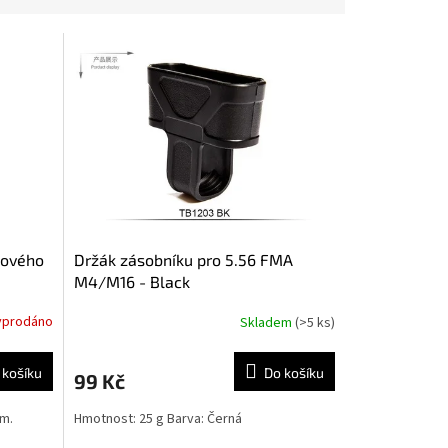
tového
Držák zásobníku pro 5.56 FMA
M4/M16 - Black
yprodáno
Skladem
(>5 ks)
 košíku
Do košíku
99 Kč
mm.
Hmotnost: 25 g Barva: Černá