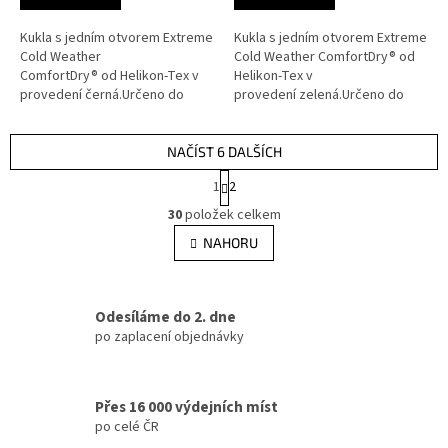
Kukla s jedním otvorem Extreme
Kukla s jedním otvorem Extreme
Cold Weather
Cold Weather ComfortDry® od
ComfortDry® od Helikon-Tex v
Helikon-Tex v
provedení černá.Určeno do
provedení zelená.Určeno do
extrémně chladných
extrémně chladných
podmínek.Lehký a prodyšný
podmínek.Lehký a prodyšný
materiál poskytuje okamžité...
materiál poskytuje okamžité...
NAČÍST 6 DALŠÍCH
S
1
2
t
O
r
30
položek celkem
v
á
l
NAHORU
n
á
k
d
o
v
a
á
Odesíláme do 2. dne
c
n
í
po zaplacení objednávky
í
p
r
v
Přes 16 000 výdejních míst
k
po celé ČR
y