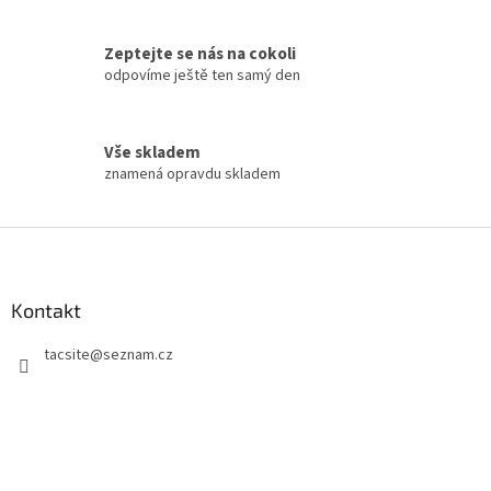
v
ý
p
Zeptejte se nás na cokoli
i
odpovíme ještě ten samý den
s
u
Vše skladem
znamená opravdu skladem
Z
á
p
a
Kontakt
t
tacsite
@
seznam.cz
í