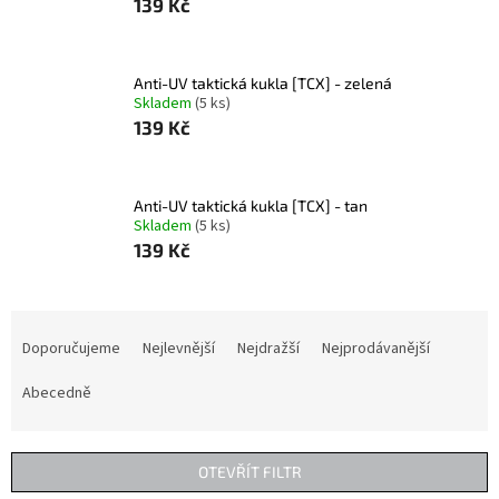
139 Kč
Anti-UV taktická kukla [TCX] - zelená
Skladem
(5 ks)
139 Kč
Anti-UV taktická kukla [TCX] - tan
Skladem
(5 ks)
139 Kč
Ř
a
Doporučujeme
Nejlevnější
Nejdražší
Nejprodávanější
z
e
Abecedně
n
í
p
OTEVŘÍT FILTR
r