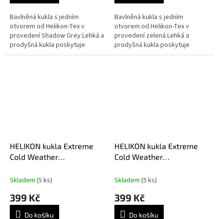
Bavlněná kukla s jedním
Bavlněná kukla s jedním
otvorem od Helikon-Tex v
otvorem od Helikon-Tex v
provedení Shadow Grey.Lehká a
provedení zelená.Lehká a
prodyšná kukla poskytuje
prodyšná kukla poskytuje
základní ochranu a krytí
základní ochranu a krytí
obličeje.Díky použití materiálu
obličeje.Díky použití
Lycra® se kukla...
materiálu Lycra® se kukla...
HELIKON kukla Extreme
HELIKON kukla Extreme
Cold Weather
Cold Weather
ComfortDry® - Černá
ComfortDry® - Zelená
Skladem
(5 ks)
Skladem
(5 ks)
399 Kč
399 Kč
Do košíku
Do košíku