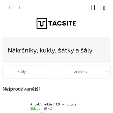
Přejít
NÁKUP
na
obsah
KOŠÍK
Nákrčníky, kukly, šátky a šály
Kukly
Arafatky
Nejprodávanější
Anti-UV kukla [TCX] - multicam
Skladem
(5 ks)