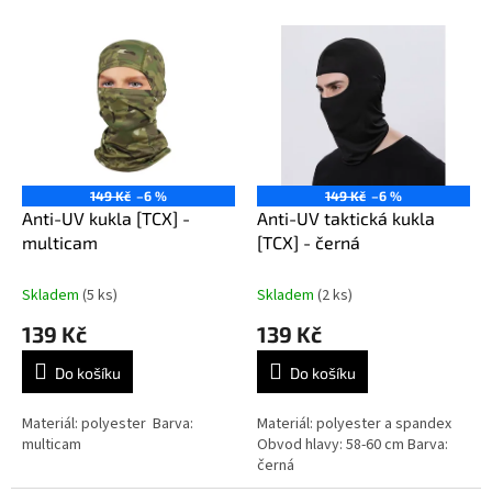
o
V
d
ý
u
p
k
i
t
s
ů
p
r
o
149 Kč
–6 %
149 Kč
–6 %
d
Anti-UV kukla [TCX] -
Anti-UV taktická kukla
u
multicam
[TCX] - černá
k
t
Skladem
(5 ks)
Skladem
(2 ks)
ů
139 Kč
139 Kč
Do košíku
Do košíku
Materiál: polyester Barva:
Materiál: polyester a spandex
multicam
Obvod hlavy: 58-60 cm Barva:
černá