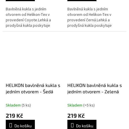
Bavlněná kukla s jedním
Bavlněná kukla s jedním
otvorem od Helikon-Tex v
otvorem od Helikon-Tex v
provedení Coyote.Lehká a
provedení černá.Lehká a
prodyšná kukla poskytuje
prodyšná kukla poskytuje
základní ochranu a krytí
základní ochranu a krytí
obličeje.Díky použití
obličeje.Díky použití
materiálu Lycra® se kukla...
materiálu Lycra® se
kukla snadno...
HELIKON bavlněná kukla s
HELIKON bavlněná kukla s
jedním otvorem - Šedá
jedním otvorem - Zelená
Skladem
(5 ks)
Skladem
(>5 ks)
219 Kč
219 Kč
Do košíku
Do košíku