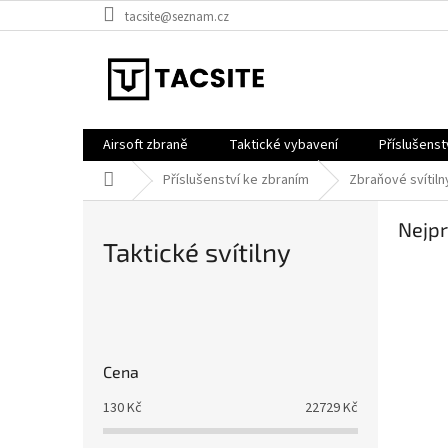
Přejít
tacsite@seznam.cz
na
obsah
Airsoft zbraně
Taktické vybavení
Příslušenst
Domů
Příslušenství ke zbraním
Zbraňové svítiln
Nejpr
Taktické svítilny
P
o
s
Cena
t
r
130
Kč
22729
Kč
a
n