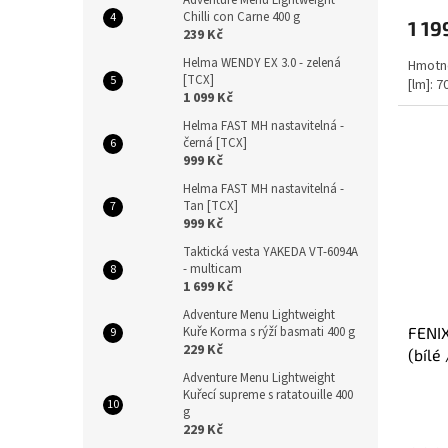
Chilli con Carne 400 g
1 19
239 Kč
Helma WENDY EX 3.0 - zelená
Hmotno
[TCX]
[lm]: 
1 099 Kč
Helma FAST MH nastavitelná -
černá [TCX]
999 Kč
Helma FAST MH nastavitelná -
Tan [TCX]
999 Kč
Taktická vesta YAKEDA VT-6094A
- multicam
1 699 Kč
Adventure Menu Lightweight
Kuře Korma s rýží basmati 400 g
FENIX
229 Kč
(bílé
Adventure Menu Lightweight
Kuřecí supreme s ratatouille 400
g
229 Kč