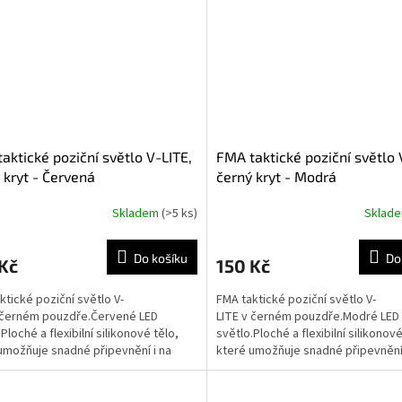
aktické poziční světlo V-LITE,
FMA taktické poziční světlo 
 kryt - Červená
černý kryt - Modrá
Skladem
(>5 ks)
Sklad
Do košíku
Do
Kč
150 Kč
ktické poziční světlo V-
FMA taktické poziční světlo V-
 černém pouzdře.Červené LED
LITE v černém pouzdře.Modré LED
Ploché a flexibilní silikonové tělo,
světlo.Ploché a flexibilní silikonové
umožňuje snadné připevnění i na
které umožňuje snadné připevnění 
ený povrch.Dva módy...
zakřivený povrch.Dva módy...