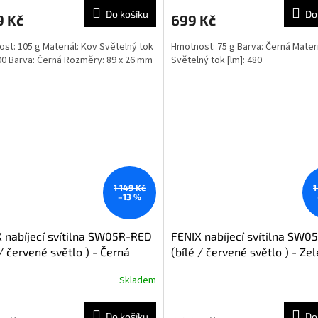
Do košíku
Do
9 Kč
699 Kč
st: 105 g Materiál: Kov Světelný tok
Hmotnost: 75 g Barva: Černá Materi
700 Barva: Černá Rozměry: 89 x 26 mm
Světelný tok [lm]: 480
1 149 Kč
1
–13 %
 nabíjecí svítilna SW05R-RED
FENIX nabíjecí svítilna SW
 / červené světlo ) - Černá
(bílé / červené světlo ) - Ze
Skladem
Do košíku
Do