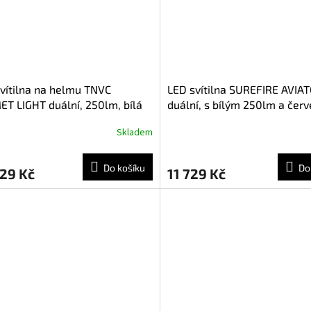
vítilna na helmu TNVC
LED svítilna SUREFIRE AVIA
T LIGHT duální, 250lm, bílá
duální, s bílým 250lm a čer
a 100mW IR LED, 1xCR123A
světlem 39lm
Skladem
Do košíku
Do
29 Kč
11 729 Kč