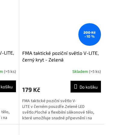
200 Kč
–10 %
V-LITE,
FMA taktické poziční světlo V-LITE,
černý kryt - Zelená
em
(>5 ks)
Skladem
(>5 ks)
 košíku
Do košíku
179 Kč
FMA taktické poziční světlo V-
LITE v černém pouzdře.Zelené LED
 tělo,
světlo.Ploché a flexibilní silikonové tělo,
i na
které umožňuje snadné připevnění i na
zakřivený povrch.Dva módy...