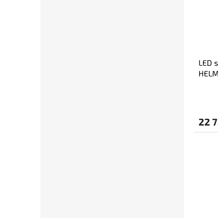
LED s
HELME
LED 
22 7