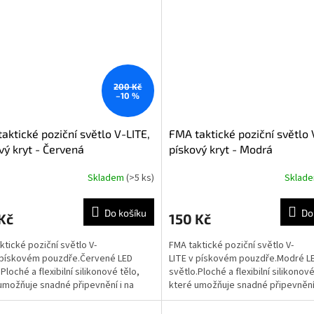
200 Kč
–10 %
aktické poziční světlo V-LITE,
FMA taktické poziční světlo 
vý kryt - Červená
pískový kryt - Modrá
Skladem
(>5 ks)
Sklad
Do košíku
Do
Kč
150 Kč
ktické poziční světlo V-
FMA taktické poziční světlo V-
 pískovém pouzdře.Červené LED
LITE v pískovém pouzdře.Modré L
Ploché a flexibilní silikonové tělo,
světlo.Ploché a flexibilní silikonové
umožňuje snadné připevnění i na
které umožňuje snadné připevnění 
ený povrch.Dva módy...
zakřivený povrch.Dva módy...