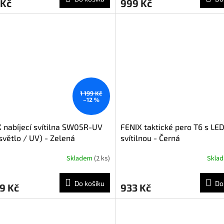
 Kč
999 Kč
1 199 Kč
–12 %
 nabíjecí svítilna SW05R-UV
FENIX taktické pero T6 s LE
 světlo / UV) - Zelená
svítilnou - Černá
Skladem
(2 ks)
Skla
Do košíku
Do
9 Kč
933 Kč