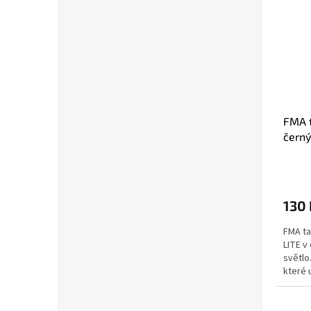
FMA t
černý
130 
FMA ta
LITE v
světlo.
které 
zakřiv