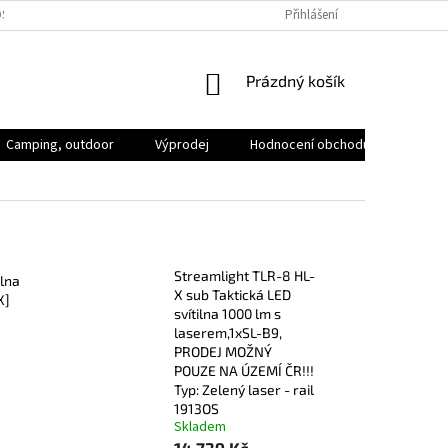
SOBNÍCH ÚDAJŮ
VOLNÁ MÍSTA
Přihlášení
NÁKUPNÍ
Prázdný košík
KOŠÍK
Camping, outdoor
Výprodej
Hodnocení obchodu
Značk
Streamlight TLR-8 HL-
ilna
X sub Taktická LED
X]
svítilna 1000 lm s
laserem,1xSL-B9,
PRODEJ MOŽNÝ
POUZE NA ÚZEMÍ ČR!!!
Typ: Zelený laser - rail
1913OS
Skladem