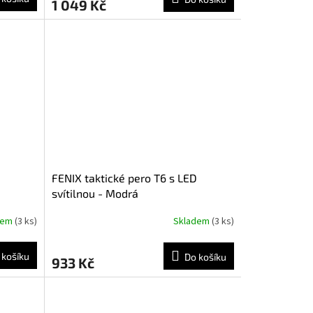
1 049 Kč
D
FENIX taktické pero T6 s LED
svítilnou - Modrá
dem
(3 ks)
Skladem
(3 ks)
 košíku
Do košíku
933 Kč