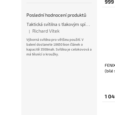
999
Poslední hodnocení produktů
Taktická svítilna s tlakovým spínačem [TCX]
Richard Vítek
|
Hodnocení produktu je 5 z 5 hvězdiček.
Výborná svítilna pro většinu použití. V
balení dostanete 18650 liion článek o
kapacitě 3500mah. Svítilna je celokovová a
má těsnící o kroužky.
FENIX
(bílé
1 04