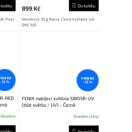
 košíku
Do košíku
899 Kč
ál: Plast
Hmotnost: 92 g Barva: Černá Světelný tok
[lm]: 500
 149 Kč
1 199 Kč
–13 %
–12 %
05R-RED
FENIX nabíjecí svítilna SW05R-UV
lená
(bílé světlo / UV) - Černá
Skladem
Skladem
(3 ks)
 košíku
Do košíku