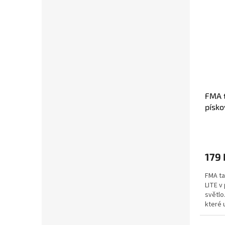
FMA t
písko
179 
FMA ta
LITE v
světlo.
které 
zakřiv