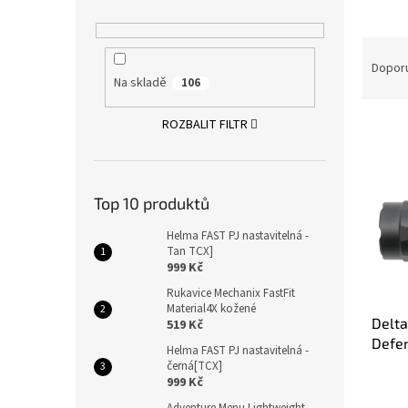
n
í
Ř
p
a
Dopor
a
Na skladě
106
z
n
e
e
V
ROZBALIT FILTR
n
l
ý
í
p
p
i
r
Top 10 produktů
s
o
p
d
Helma FAST PJ nastavitelná -
r
u
Tan TCX]
o
k
999 Kč
d
t
Rukavice Mechanix FastFit
u
ů
Material4X kožené
Delta
k
519 Kč
Defen
t
Helma FAST PJ nastavitelná -
ů
černá[TCX]
999 Kč
Adventure Menu Lightweight