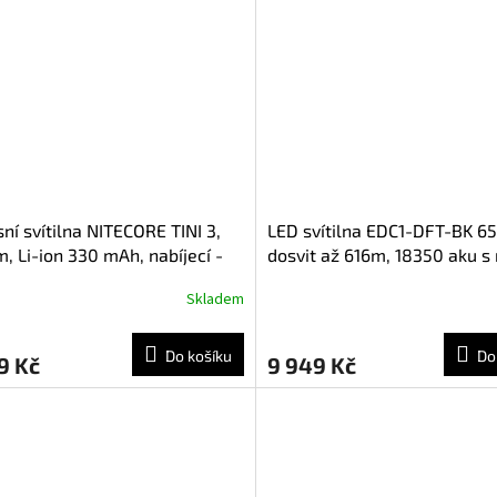
ní svítilna NITECORE TINI 3,
LED svítilna EDC1-DFT-BK 6
, Li-ion 330 mAh, nabíjecí -
dosvit až 616m, 18350 aku s
á
USB, černá
Skladem
Do košíku
Do
9 Kč
9 949 Kč