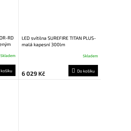
TOR-RD
LED svítilna SUREFIRE TITAN PLUS-
veným
malá kapesní 300lm
Skladem
Skladem
 košíku
Do košíku
6 029 Kč