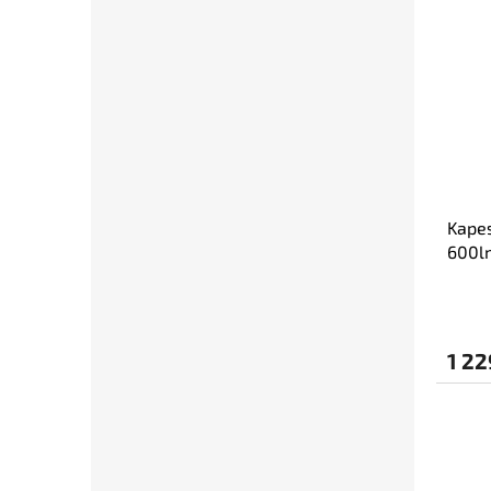
Kapes
600lm
čern
1 22