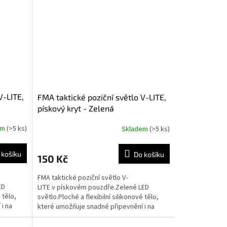
V-LITE,
FMA taktické poziční světlo V-LITE,
pískový kryt - Zelená
em
(>5 ks)
Skladem
(>5 ks)
 košíku
Do košíku
150 Kč
FMA taktické poziční světlo V-
ED
LITE v pískovém pouzdře.Zelené LED
 tělo,
světlo.Ploché a flexibilní silikonové tělo,
i na
které umožňuje snadné připevnění i na
zakřivený povrch.Dva módy...