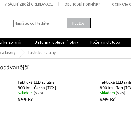
VRÁCENÍ ZBOŽÍ A REKLAMACE
OBCHODNÍ PODMÍNKY
OCHRANA O
HLEDAT
ví ke zbraním
Uniformy, oblečení, obuv
Nože a multitooly
y a lasery
Taktické svítilny
odávanější
Taktická LED svítilna
Taktická LED svít
800 lm - Černá [TCX]
800 lm - Tan [TC
Skladem
(5 ks)
Skladem
(5 ks)
499 Kč
499 Kč