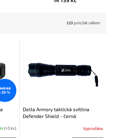
14 739 Kč
123
položek celkem
949 Kč
–26 %
na
Delta Armory taktická svítilna
Defender Shield - černá
em
(>5 ks)
Vyprodáno