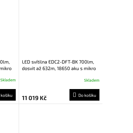
50lm,
LED svítilna EDC2-DFT-BK 700lm,
 mikro
dosvit až 632m, 18650 aku s mikro
USB, černá
Skladem
Skladem
 košíku
Do košíku
11 019 Kč