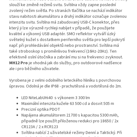
slouží ke změně režimů svitu. Svítilna vždy zapne poslední
zvolený režim světla. Po stranách tlačítka se nachází indikátor
stavu nabitosti akumulátoru a druhý indikátor označuje zvolenou
intenzitu svitu. Svítilna má zabudovaný USB-C konektor, přes
který ji lze výrazně rychleji nabíjet v případě, že použijete
kvalitní a výkonný USB adaptér. SMO reflektor vytváří úzký
světelný kužel s dostatkem periferního světla pro lepší pokrytí
např. při prohledávání objektů nebo prostranství. Svítilna má
také stroboskop s proměnlivou frekvencí (16Hz-20Hz). Ten
efektivně oslní útočníka a zabrání mu si na frekvenci zvyknout.
MH12 Pro
je vhodná jak do služby, pro outdoorové nadšence
ale i pro běžného uživatele.
Vyrobena je z velmi odolného leteckého hliníku s povrchovou
úpravou. Odolná je dle IP68 - prachutěsná a vodotěsná do 2m.
LED NiteLabUHi40 s výkonem 3 300 lm
Maximální intenzita kužele 63 500 cd a dosvit 505 m
Precizní optika PDOT
Napájena akumulátorem 21700 s kapacitou 5300 mAh,
připadně lze použít přiloženou redukci pro 18650 / 2x
CR123A / 2 x RCR123
Svítilna nabízí 2 uživatelské režimy Denní a Taktický. Při