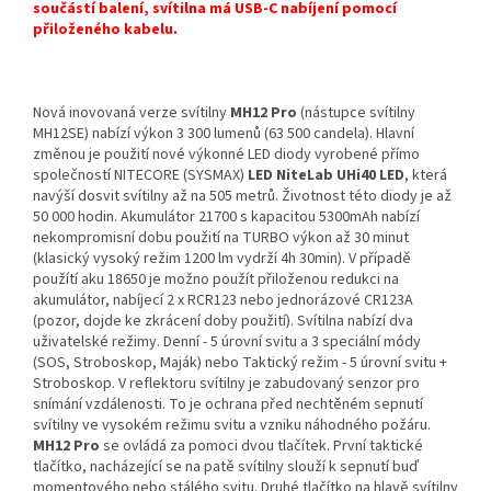
součástí balení, svítilna má USB-C nabíjení pomocí
přiloženého kabelu.
Nová inovovaná verze svítilny
MH12 Pro
(nástupce svítilny
MH12SE) nabízí výkon 3 300 lumenů (63 500 candela). Hlavní
změnou je použití nové výkonné LED diody vyrobené přímo
společností NITECORE (SYSMAX)
LED NiteLab UHi40 LED
, která
navýší dosvit svítilny až na 505 metrů. Životnost této diody je až
50 000 hodin. Akumulátor 21700 s kapacitou 5300mAh nabízí
nekompromisní dobu použití na TURBO výkon až 30 minut
(klasický vysoký režim 1200 lm vydrží 4h 30min). V případě
použítí aku 18650 je možno použít přiloženou redukci na
akumulátor, nabíjecí 2 x RCR123 nebo jednorázové CR123A
(pozor, dojde ke zkrácení doby použití). Svítilna nabízí dva
uživatelské režimy. Denní - 5 úrovní svitu a 3 speciální módy
(SOS, Stroboskop, Maják) nebo Taktický režim - 5 úrovní svitu +
Stroboskop. V reflektoru svítilny je zabudovaný senzor pro
snímání vzdálenosti. To je ochrana před nechtěném sepnutí
svítilny ve vysokém režimu svitu a vzniku náhodného požáru.
MH12 Pro
se ovládá za pomoci dvou tlačítek. První taktické
tlačítko, nacházející se na patě svítilny slouží k sepnutí buď
momentového nebo stálého svitu. Druhé tlačítko na hlavě svítilny