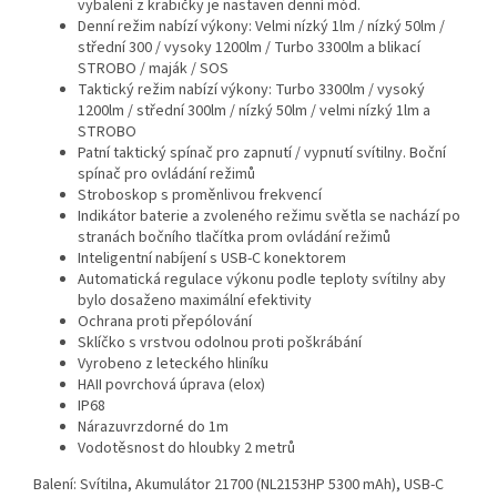
vybalení z krabičky je nastaven denní mód.
Denní režim nabízí výkony: Velmi nízký 1lm / nízký 50lm /
střední 300 / vysoky 1200lm / Turbo 3300lm a blikací
STROBO / maják / SOS
Taktický režim nabízí výkony: Turbo 3300lm / vysoký
1200lm / střední 300lm / nízký 50lm / velmi nízký 1lm a
STROBO
Patní taktický spínač pro zapnutí / vypnutí svítilny. Boční
spínač pro ovládání režimů
Stroboskop s proměnlivou frekvencí
Indikátor baterie a zvoleného režimu světla se nachází po
stranách bočního tlačítka prom ovládání režimů
Inteligentní nabíjení s USB-C konektorem
Automatická regulace výkonu podle teploty svítilny aby
bylo dosaženo maximální efektivity
Ochrana proti přepólování
Sklíčko s vrstvou odolnou proti poškrábání
Vyrobeno z leteckého hliníku
HAII povrchová úprava (elox)
IP68
Nárazuvrzdorné do 1m
Vodotěsnost do hloubky 2 metrů
Balení: Svítilna, Akumulátor 21700 (NL2153HP 5300 mAh), USB-C