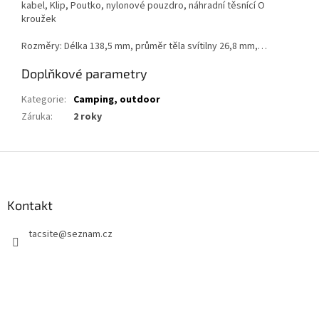
kabel, Klip, Poutko, nylonové pouzdro, náhradní těsnící O
kroužek
Rozměry: Délka 138,5 mm, průměr těla svítilny 26,8 mm,…
Doplňkové parametry
Kategorie
:
Camping, outdoor
Záruka
:
2 roky
Z
á
p
a
Kontakt
t
tacsite
@
seznam.cz
í