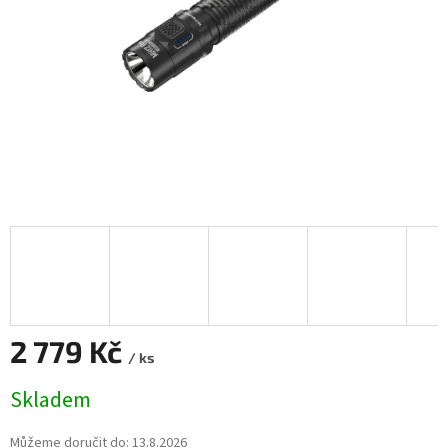
2 779 Kč
/ ks
Měrná
Skladem
cena:
Můžeme doručit do:
13.8.2026