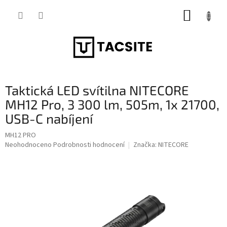
Přejít
NÁKUP
na
obsah
KOŠÍK
Taktická LED svítilna NITECORE
MH12 Pro, 3 300 lm, 505m, 1x 21700,
USB-C nabíjení
MH12 PRO
Průměrné
Neohodnoceno
Podrobnosti hodnocení
Značka:
NITECORE
hodnocení
produktu
je
0,0
z
5
hvězdiček.