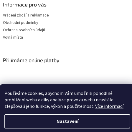
Informace pro vás
Vrácení zboží a reklamace
Obchodní podmínky
Ochrana osobních údajů
Volná místa
Přijímáme online platby
Používáme cookies, abychom Vám umožnili pohodlné
prohlížení webu a díky analýze provozu webu neustále
Vytvořil Shoptet
zlepšovali jeho funkce, výkon a použitelnost.
Více informací
Copyright 2026
TACSITE
. Všechna práva vyhrazena.
Nastavení