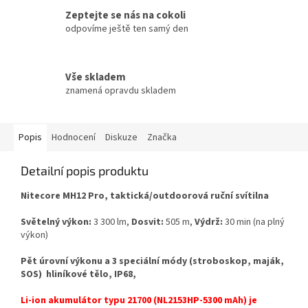
Zeptejte se nás na cokoli
odpovíme ještě ten samý den
Vše skladem
znamená opravdu skladem
Popis
Hodnocení
Diskuze
Značka
Detailní popis produktu
Nitecore MH12 Pro, taktická/outdoorová ruční svítilna
Světelný výkon:
3 300 lm,
Dosvit:
505 m,
Výdrž:
30 min (na plný
výkon)
Pět úrovní výkonu a 3 speciální módy (stroboskop, maják,
SOS) hliníkové tělo, IP68,
Li-ion akumulátor typu 21700 (NL2153HP-5300 mAh) je