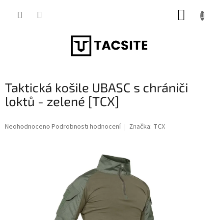
Přejít
NÁKUP
na
obsah
KOŠÍK
Taktická košile UBASC s chrániči
loktů - zelené [TCX]
Průměrné
Neohodnoceno
Podrobnosti hodnocení
Značka:
TCX
hodnocení
produktu
je
0,0
z
5
hvězdiček.