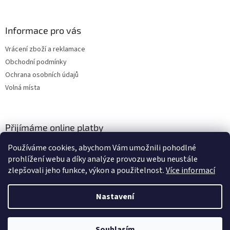
Informace pro vás
Vrácení zboží a reklamace
Obchodní podmínky
Ochrana osobních údajů
Volná místa
Přijímáme online platby
Používáme cookies, abychom Vám umožnili pohodlné
prohlížení webu a díky analýze provozu webu neustále
zlepšovali jeho funkce, výkon a použitelnost.
Více informací
Nastavení
Vytvořil Shoptet
Vážení zákazníci, momentálně čerpáme dovolenou a budeme opět
expedovat od středy 28. července. Počítejte s doručením zásilek
Souhlasím
Copyright 2026
TACSITE
. Všechna práva vyhrazena.