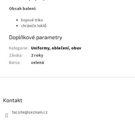
Obsah balení:
bojové triko
chrániče loktů
Doplňkové parametry
Kategorie
:
Uniformy, oblečení, obuv
Záruka
:
2 roky
Barva
:
zelená
Z
á
p
a
Kontakt
t
tacsite
@
seznam.cz
í