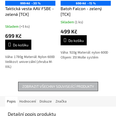
999 Kč
–30 %
590 Kč
–15 %
Taktická vesta AAV FSBE -
Batoh Falcon - zelený
zelená [TCX]
[TCX]
Skladem
(1 ks)
Průměrné
Skladem
(>5 ks)
hodnocení
499 Kč
produktu
699 Kč
je
Do košíku
5,0
Do košíku
z
5
Váha: 920g Materiál: nylon 600D
Váha: 1780g Materiál: Nylon 600D
hvězdiček.
Objem: 35l Molle systém
Velikost: univerzální (zhruba M-
XXL)
ZOBRAZIT VŠECHNY SOUVISEJÍCÍ PRODUKTY
Popis
Hodnocení
Diskuze
Značka
Detailní popis produktu