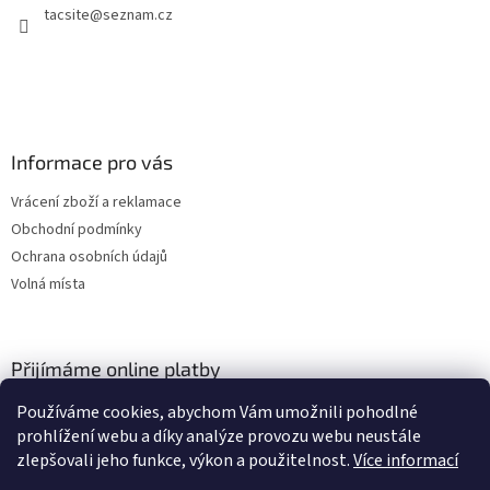
tacsite
@
seznam.cz
í
Informace pro vás
Vrácení zboží a reklamace
Obchodní podmínky
Ochrana osobních údajů
Volná místa
Přijímáme online platby
Používáme cookies, abychom Vám umožnili pohodlné
prohlížení webu a díky analýze provozu webu neustále
zlepšovali jeho funkce, výkon a použitelnost.
Více informací