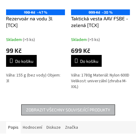
190 Kč
–47 %
999 Kč
–30 %
Rezervoár na vodu 3l
Taktická vesta AAV FSBE -
[TCX]
zelená [TCX]
Skladem
(>5 ks)
Skladem
(>5 ks)
99 Kč
699 Kč
Do košíku
Do košíku
Váha: 155 g (bez vody) Objem:
Váha: 1780g Materiál: Nylon 600D
3l
Velikost: univerzální (zhruba M-
XXL)
ZOBRAZIT VŠECHNY SOUVISEJÍCÍ PRODUKTY
Popis
Hodnocení
Diskuze
Značka