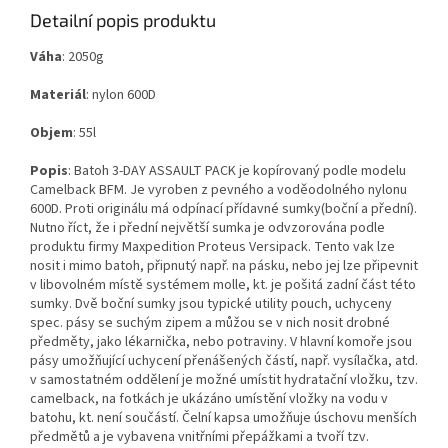
Detailní popis produktu
Váha
: 2050g
Materiál
: nylon 600D
Objem
: 55l
Popis
: Batoh 3-DAY ASSAULT PACK je kopírovaný podle modelu
Camelback BFM. Je vyroben z pevného a voděodolného nylonu
600D. Proti originálu má odpínací přídavné sumky(boční a přední).
Nutno říct, že i přední největší sumka je odvzorována podle
produktu firmy Maxpedition Proteus Versipack. Tento vak lze
nosit i mimo batoh, připnutý např. na pásku, nebo jej lze připevnit
v libovolném místě systémem molle, kt. je pošitá zadní část této
sumky. Dvě boční sumky jsou typické utility pouch, uchyceny
spec. pásy se suchým zipem a můžou se v nich nosit drobné
předměty, jako lékarnička, nebo potraviny. V hlavní komoře jsou
pásy umožňující uchycení přenášených částí, např. vysílačka, atd.
v samostatném oddělení je možné umístit hydratační vložku, tzv.
camelback, na fotkách je ukázáno umístění vložky na vodu v
batohu, kt. není součástí. Čelní kapsa umožňuje úschovu menších
předmětů a je vybavena vnitřními přepážkami a tvoří tzv.