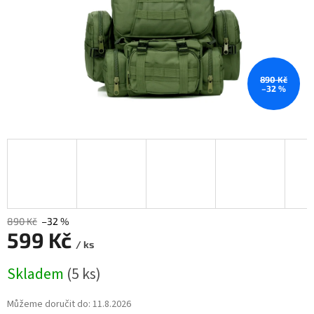
890 Kč
–32 %
890 Kč
–32 %
599 Kč
/ ks
Měrná
Skladem
(5 ks)
cena:
Můžeme doručit do:
11.8.2026