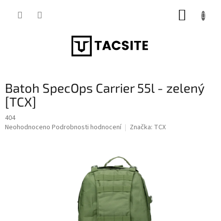
Přejít
NÁKUP
na
obsah
KOŠÍK
Batoh SpecOps Carrier 55l - zelený
[TCX]
404
Průměrné
Neohodnoceno
Podrobnosti hodnocení
Značka:
TCX
hodnocení
produktu
je
0,0
z
5
hvězdiček.