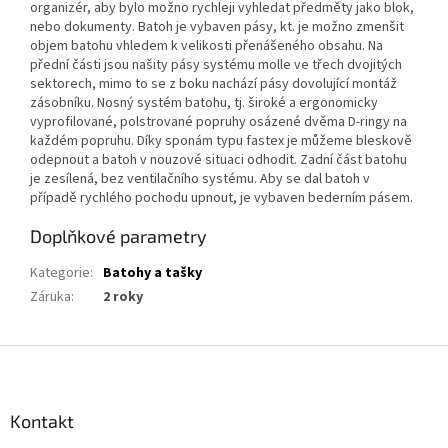
organizér, aby bylo možno rychleji vyhledat předměty jako blok,
nebo dokumenty. Batoh je vybaven pásy, kt. je možno zmenšit
objem batohu vhledem k velikosti přenášeného obsahu. Na
přední části jsou našity pásy systému molle ve třech dvojitých
sektorech, mimo to se z boku nachází pásy dovolující montáž
zásobníku. Nosný systém batohu, tj. široké a ergonomicky
vyprofilované, polstrované popruhy osázené dvěma D-ringy na
každém popruhu. Díky sponám typu fastex je můžeme bleskově
odepnout a batoh v nouzové situaci odhodit. Zadní část batohu
je zesílená, bez ventilačního systému. Aby se dal batoh v
případě rychlého pochodu upnout, je vybaven bederním pásem.
Doplňkové parametry
Kategorie
:
Batohy a tašky
Záruka
:
2 roky
Z
á
p
a
Kontakt
t