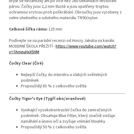
brýle se nezamlžily ani po více než 260 sekundách testování
párou. Čočky jsou 2,2 mm tlusté a jsou opatřeny trojitou
ochrannou vrstvou proti poškrábání. Obroučky jsou vyrobeny z
velmi ohebného a odolného materiálu TR90/nylon.
Celková šířka rámu:
125 mm
Podívejte se na parádní recenzi od Honzy Jakuba na kanálu
MODERNÍ ŠKOLA PŘEŽITÍ -
https://www.youtube.com/watch?
v=7AmeuHxX5HM
Čočky Clear (Čiré)
Nejlepší čočky do interiéru a slabých světelných
podmínek
Propouštějí 85 % z celkového světla
Čočky Tiger's Eye (Tygří oko/oranžové)
Vynikající vysokokontrastní čočka do zamračených
podmínek. Obsahuje Blue Filter, který značně snižuje
namáhání a únavu očí a zvyšuje vnímání hloubky
Propouštějí 50 % z celkového světla