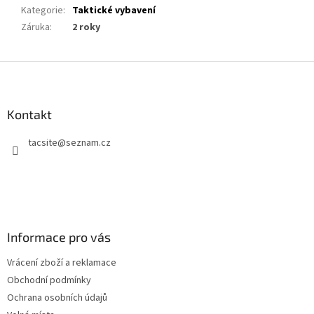
Kategorie
:
Taktické vybavení
Záruka
:
2 roky
Z
á
p
a
Kontakt
t
tacsite
@
seznam.cz
í
Informace pro vás
Vrácení zboží a reklamace
Obchodní podmínky
Ochrana osobních údajů