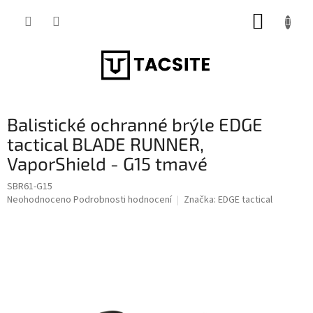
Přejít
NÁKUP
na
obsah
KOŠÍK
Balistické ochranné brýle EDGE
tactical BLADE RUNNER,
VaporShield - G15 tmavé
SBR61-G15
Průměrné
Neohodnoceno
Podrobnosti hodnocení
Značka:
EDGE tactical
hodnocení
produktu
je
0,0
z
5
hvězdiček.