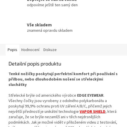
odpovíme ještě ten samý den
Vše skladem
znamená opravdu skladem
Popis
Hodnocení
Diskuze
Detailní popis produktu
Tenké nožičky poskytují perfektní komfort při používání s
přilbou, nebo dlouhodobém nošení se střeleckými
sluchátky
Střelecké brýle od amerického výrobce
EDGE EYEWEAR
.
Všechny čočky jsou vyrobeny z odolného polykarbonátu a
poskytují 99,9% ochranu proti UV záření A/B/C, přičemž jejich
největší předností je unikátní technologie
VAPOR SHIELD
, která
zaručuje, že se brýle nezamlží ani v těch nejdrsnějších
podmínkách. Jak je možné vidět v přiloženém videu z testování,