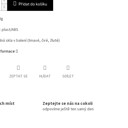
Přidat do košíku
0g
: plast/ABS
ná skla v balení (tmavé, čiré, žluté)
informace
ZEPTAT SE
HLÍDAT
SDÍLET
ích míst
Zeptejte se nás na cokoli
odpovíme ještě ten samý den