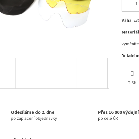
Váha
: 23
Materiál
vyměnitel
Detailní 
TISK
Odesíláme do 2. dne
Přes 16 000 výdejn
po zaplacení objednávky
po celé ČR