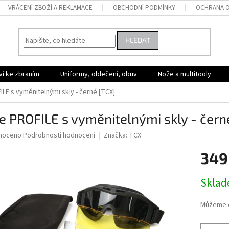
VRÁCENÍ ZBOŽÍ A REKLAMACE
OBCHODNÍ PODMÍNKY
OCHRANA O
HLEDAT
ví ke zbraním
Uniformy, oblečení, obuv
Nože a multitooly
ILE s vyměnitelnými skly - černé [TCX]
e PROFILE s vyměnitelnými skly - čern
né
noceno
Podrobnosti hodnocení
Značka:
TCX
ní
349
u
Měrná
Skla
cena:
ek.
Můžeme d