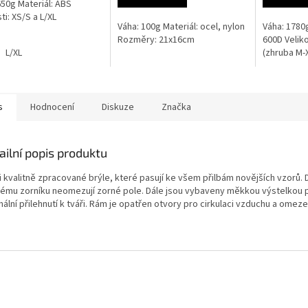
650g Materiál: ABS
ti: XS/S a L/XL
Váha: 100g Materiál: ocel, nylon
Váha: 1780g
ček.
Rozměry: 21x16cm
600D Veliko
L/XL
(zhruba M
s
Hodnocení
Diskuze
Značka
ailní popis produktu
 kvalitně zpracované brýle, které pasují ke všem přilbám novějších vzorů. 
kému zorníku neomezují zorné pole. Dále jsou vybaveny měkkou výstelkou 
ální přilehnutí k tváři. Rám je opatřen otvory pro cirkulaci vzduchu a omeze