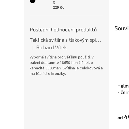
g
229 Kč
Souvi
Poslední hodnocení produktů
Taktická svítilna s tlakovým spínačem [TCX]
Richard Vítek
|
Hodnocení produktu je 5 z 5 hvězdiček.
Výborná svítilna pro většinu použití. V
balení dostanete 18650 liion článek o
kapacitě 3500mah. Svítilna je celokovová a
má těsnící o kroužky.
Helm
- čer
Průmě
hodno
produ
4
od
je
5,0