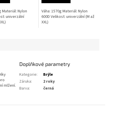
z
5
 Materiál: Nylon
Váha: 1570g Materiál: Nylon
hvězdiček.
st: univerzální
600D Velikost: univerzální (M až
-XXL)
XXL)
Doplňkové parametry
Díky
Kategorie
:
Brýle
pro
Záruka
:
2 roky
ní mlžení.
Barva
:
černá