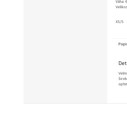
Váha: 
z
Velikos
5
hvězdi
XS/S
Popi
Det
Velmi
širo
optim
Z
á
p
a