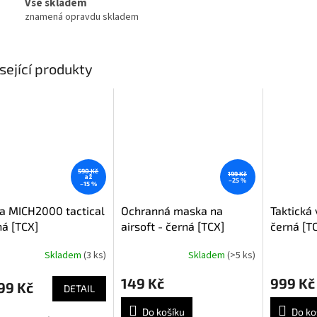
Vše skladem
znamená opravdu skladem
sející produkty
590 Kč
199 Kč
až
–25 %
–15 %
a MICH2000 tactical
Ochranná maska na
Taktická
ná [TCX]
airsoft - černá [TCX]
černá [T
Skladem
(3 ks)
Skladem
(>5 ks)
rné
cení
149 Kč
999 Kč
ktu
99 Kč
DETAIL
Do košíku
Do ko