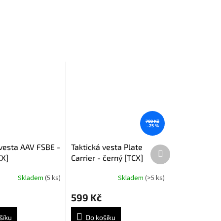
799 Kč
–25 %
 vesta AAV FSBE -
Taktická vesta Plate
Další
CX]
Carrier - černý [TCX]
produkt
Skladem
(5 ks)
Skladem
(>5 ks)
Průměrné
hodnocení
599 Kč
produktu
je
5,0
šíku
Do košíku