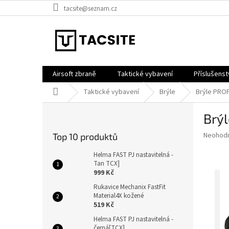
Přejít
tacsite@seznam.cz
na
obsah
Airsoft zbraně
Taktické vybavení
Příslušenst
Domů
Taktické vybavení
Brýle
Brýle PROF
P
Brýl
o
s
Průměr
Neohod
Top 10 produktů
t
hodnoce
r
produkt
Helma FAST PJ nastavitelná -
a
Tan TCX]
je
999 Kč
0,0
n
z
n
Rukavice Mechanix FastFit
5
Material4X kožené
í
hvězdič
519 Kč
p
a
Helma FAST PJ nastavitelná -
černá[TCX]