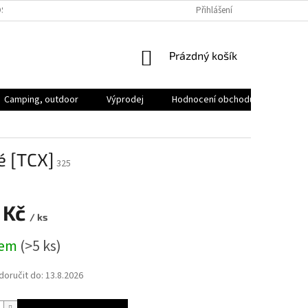
SOBNÍCH ÚDAJŮ
VOLNÁ MÍSTA
Přihlášení
NÁKUPNÍ
Prázdný košík
KOŠÍK
Camping, outdoor
Výprodej
Hodnocení obchodu
Značk
é [TCX]
325
 Kč
/ ks
dem
(>5 ks)
oručit do:
13.8.2026