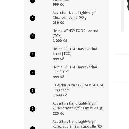
n
999 Kč
e
Adventure Menu Lightweight
l
Chilli con Carne 400 g
239 Kč
Helma WENDY EX 3.0 - zelená
[TCX]
1 099 Kč
Helma FAST MH nastavitelná -
černá [TCX]
999 Kč
Helma FAST MH nastavitelná -
Tan [TCX]
999 Kč
Taktická vesta YAKEDA VT-6094A
- multicam
1 699 Kč
Adventure Menu Lightweight
Kuře Korma s rýží basmati 400 g
229 Kč
Adventure Menu Lightweight
Kuřecí supreme s ratatouille 400