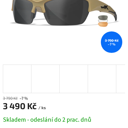
3 790 Kč
–7 %
3 790 Kč
–7 %
3 490 Kč
/ ks
Měrná
Skladem - odeslání do 2 prac. dnů
cena: