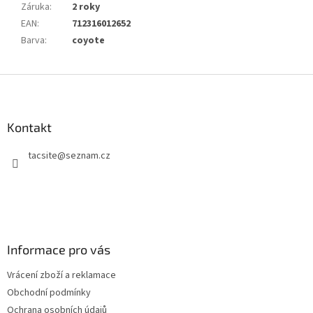
Záruka
:
2 roky
EAN
:
712316012652
Barva
:
coyote
Z
á
p
a
Kontakt
t
tacsite
@
seznam.cz
í
Informace pro vás
Vrácení zboží a reklamace
Obchodní podmínky
Ochrana osobních údajů