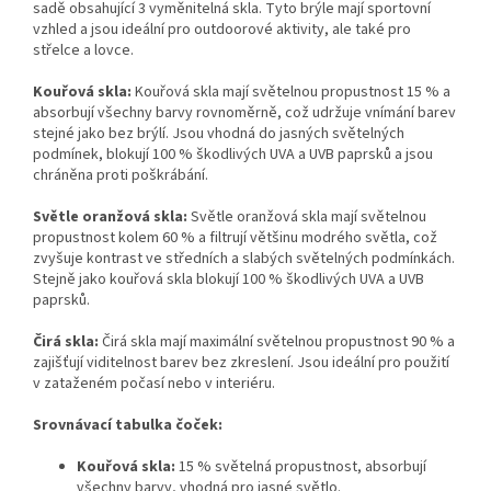
sadě obsahující 3 vyměnitelná skla. Tyto brýle mají sportovní
vzhled a jsou ideální pro outdoorové aktivity, ale také pro
střelce a lovce.
Kouřová skla:
Kouřová skla mají světelnou propustnost 15 % a
absorbují všechny barvy rovnoměrně, což udržuje vnímání barev
stejné jako bez brýlí. Jsou vhodná do jasných světelných
podmínek, blokují 100 % škodlivých UVA a UVB paprsků a jsou
chráněna proti poškrábání.
Světle oranžová skla:
Světle oranžová skla mají světelnou
propustnost kolem 60 % a filtrují většinu modrého světla, což
zvyšuje kontrast ve středních a slabých světelných podmínkách.
Stejně jako kouřová skla blokují 100 % škodlivých UVA a UVB
paprsků.
Čirá skla:
Čirá skla mají maximální světelnou propustnost 90 % a
zajišťují viditelnost barev bez zkreslení. Jsou ideální pro použití
v zataženém počasí nebo v interiéru.
Srovnávací tabulka čoček:
Kouřová skla:
15 % světelná propustnost, absorbují
všechny barvy, vhodná pro jasné světlo.