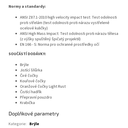
Normy a standardy:
ANSI Z87.1-2010 high velocity impact test: Test odolnosti
proti střelám (test odolnosti proti nárazu vystřelené
ocelové kuličky)
ANSI High Mass Impact: Test odolnosti proti nárazu tělesa
(z výšky spuštěný špičatý projektil)
EN 166 - S: Norma pro ochranné prostředky očí
SOUČÁSTÍ DODÁVKY:
Brýle
Jistící šňůrka
Čiré čočky
Kouřové čočky
Oranžové čočky Light Rust
Čistící hadřík
Přepravní pouzdro
Krabička
Doplňkové parametry
Kategorie
:
Brýle