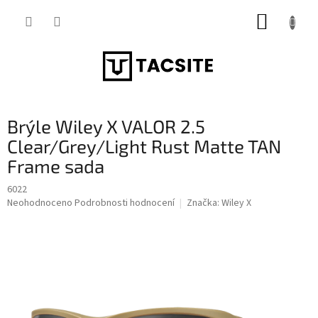
Přejít
NÁKUP
na
obsah
KOŠÍK
Brýle Wiley X VALOR 2.5
Clear/Grey/Light Rust Matte TAN
Frame sada
6022
Průměrné
Neohodnoceno
Podrobnosti hodnocení
Značka:
Wiley X
hodnocení
produktu
je
0,0
z
5
hvězdiček.