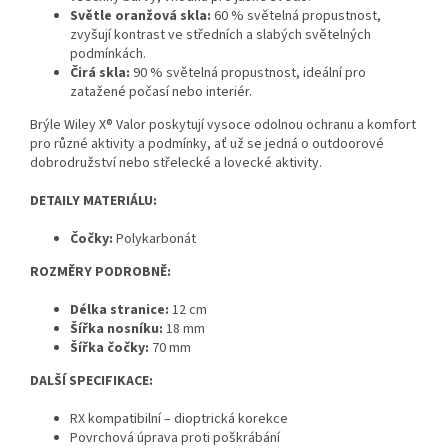
Světle oranžová skla:
60 % světelná propustnost,
zvyšují kontrast ve středních a slabých světelných
podmínkách.
Čirá skla:
90 % světelná propustnost, ideální pro
zatažené počasí nebo interiér.
Brýle Wiley X® Valor poskytují vysoce odolnou ochranu a komfort
pro různé aktivity a podmínky, ať už se jedná o outdoorové
dobrodružství nebo střelecké a lovecké aktivity.
DETAILY MATERIÁLU:
Čočky:
Polykarbonát
ROZMĚRY PODROBNĚ:
Délka stranice:
12 cm
Šířka nosníku:
18 mm
Šířka čočky:
70 mm
DALŠÍ SPECIFIKACE:
RX kompatibilní – dioptrická korekce
Povrchová úprava proti poškrábání