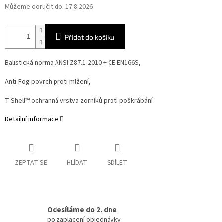
Můžeme doručit do:
17.8.2026
Přidat do košíku
Balistická norma ANSI Z87.1-2010 + CE EN166S,
Anti-Fog povrch proti mlžení,
T-Shell™ ochranná vrstva zorníků proti poškrábání
Detailní informace
ZEPTAT SE
HLÍDAT
SDÍLET
Odesíláme do 2. dne
po zaplacení objednávky