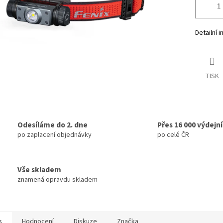
Detailní 
TISK
Odesíláme do 2. dne
Přes 16 000 výdejn
po zaplacení objednávky
po celé ČR
Vše skladem
znamená opravdu skladem
s
Hodnocení
Diskuze
Značka