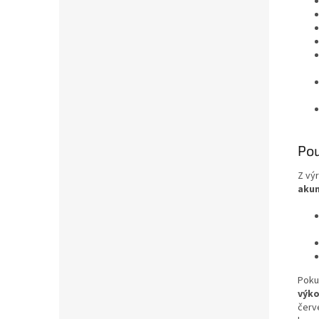
Pou
Z vý
aku
Pokud
výk
červe