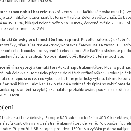
nů stálé světlo - 5 lumenů SOS
kace stavu nabití baterie
: Po krátkém stisku tlačítka (čelovka musí být v
uje LED indikátor stavu nabití baterie v tlačítku. Zelené světlo značí, že bate
á na 85-100%, blikající zelené světlo na 50-85%, červené světlo 25-50%, blik
ené světlo méně než 25%.
knutí čelovky proti nechtěnému zapnutí
: Povolte bateriový uzávěr č
rt otáčky, přeruší se tím elektrický kontakt a čelovku nelze zapnout. Tlačít
nout i elektronicky – při vypnuté čelovce podržte tlačítko stisknuté po do
amknutí svítilna zabliká. Pro odemknutí opět tlačítko 3 vteřiny podržte.
ornění na vybitý akumulátor:
Pokud napětí akumulátoru klesne pod na
eň, tak čelovka automaticky přepne do nižších režimů výkonu. Pokud je čelo
utá do nejnižšího režimu výkonu a baterie je kriticky vybitá, tak indikátor v 
 červeně blikat. Čelovka však bude dále svítit až do úplného vybití baterie
ámka: upozornění na vybitý akumulátor je zkalibrováno pouze na napětí nabí
akumulátorů.
íjení
ěte akumulátor z čelovky. Zapojte USB kabel do bočního USB-C konektoru
ení svítí kontrolka na vrchní straně akumulátoru červeně. Po dosažení plnéh
 modře. Při použití USB zdroje s proudem 1500 mA a vyšším je doba nabíjení