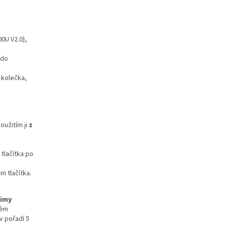
0U V2.0),
 do
 kolečka,
oužitím ji
z
tlačítka po
m tlačítka.
žimy
tém
v pořadí 5