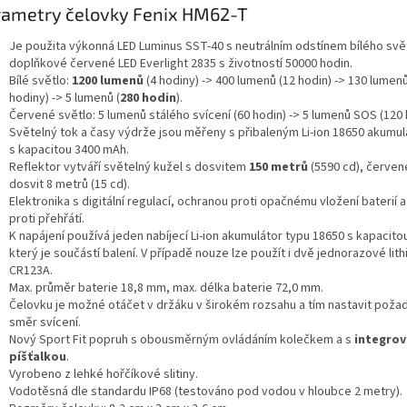
rametry čelovky Fenix HM62-T
Je použita výkonná LED Luminus SST-40 s neutrálním odstínem bílého svě
doplňkové červené LED Everlight 2835 s životností 50000 hodin.
Bílé světlo:
1200 lumenů
(4 hodiny) -> 400 lumenů (12 hodin) -> 130 lumenů
hodiny) -> 5 lumenů (
280 hodin
).
Červené světlo: 5 lumenů stálého svícení (60 hodin) -> 5 lumenů SOS (120 
Světelný tok a časy výdrže jsou měřeny s přibaleným Li-ion 18650 akumu
s kapacitou 3400 mAh.
Reflektor vytváří světelný kužel s dosvitem
150 metrů
(5590 cd), červen
dosvit 8 metrů (15 cd).
Elektronika s digitální regulací, ochranou proti opačnému vložení baterií 
proti přehřátí.
K napájení používá jeden nabíjecí Li-ion akumulátor typu 18650 s kapacit
který je součástí balení. V případě nouze lze použít i dvě jednorazové lit
CR123A.
Max. průměr baterie 18,8 mm, max. délka baterie 72,0 mm.
Čelovku je možné otáčet v držáku v širokém rozsahu a tím nastavit pož
směr svícení.
Nový Sport Fit popruh s obousměrným ovládáním kolečkem a s
integro
píšťalkou
.
Vyrobeno z lehké hořčíkové slitiny.
Vodotěsná dle standardu IP68 (testováno pod vodou v hloubce 2 metry).