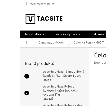
Přejít
tacsite@seznam.cz
na
obsah
Airsoft zbraně
Taktické vybavení
Příslušenst
Domů
Camping, outdoor
Čelovka Fenix HM62-T -
P
Čel
o
s
Průměr
Neohod
Top 10 produktů
t
hodnoce
r
produkt
Adventure Menu - Samoohřevná
a
kapsle SMALL | 30g pro 1 porci
je
45 Kč
0,0
n
z
n
Adventure Menu Rýžovo-
5
kokosová kaše s tropickým
í
hvězdič
ovocem 97 g
p
169 Kč
a
Adventure Menu Rýžová kaše s