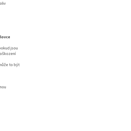
oliv
elovce
 pokud jsou
 poškození
 může to být
enou