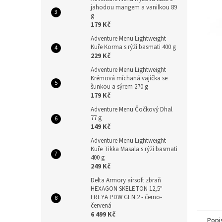
n
jahodou mangem a vanilkou 89
e
g
l
179 Kč
Adventure Menu Lightweight
Kuře Korma s rýží basmati 400 g
229 Kč
Adventure Menu Lightweight
Krémová míchaná vajíčka se
šunkou a sýrem 270 g
179 Kč
Adventure Menu Čočkový Dhal
77 g
149 Kč
Adventure Menu Lightweight
Kuře Tikka Masala s rýží basmati
400 g
249 Kč
Delta Armory airsoft zbraň
HEXAGON SKELETON 12,5"
FREYA PDW GEN.2 - černo-
červená
6 499 Kč
Popi