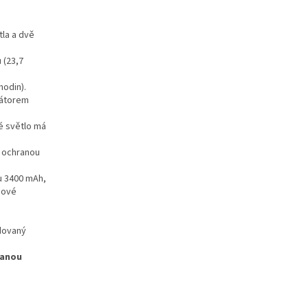
tla a dvě
 (23,7
hodin).
látorem
é světlo má
a ochranou
ou 3400 mAh,
hiové
adovaný
vanou