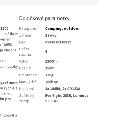
Doplňkové parametry
ž
1200
Kategorie
:
Camping, outdoor
u světla je
Záruka
:
2 roky
erveným
EAN
:
6942870310879
pu 18650
Počet
 je vhodná
6
režimů
:
okou
Výkon
:
1200lm
 do hloubky
Dosvit
:
150m
Hmotnost
:
125g
Max výdrž
:
280hod
 Systémem
u rychle a
Napájení
:
1x 18650, 2x CR123A
lexními
Světelný
Everlight 2835, Luminus
lku
pro
zdroj
:
SST-40
, dosvit a