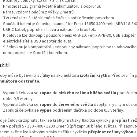
Rozměry čelovky: 8,2 cm x 3 cm x 2,6 cm.
Hmotnost 125 gramů (včetně akumulátoru a popruhu).
Nárazuvzdorná pádům z výšky 2 metrů.
Tvrzená ultra čistá skleněná čočka s antireflexním povrchem.
Součástí balení je čelovka, akumulátor Fenix 18650 3400 mAh (ARB-L18-340
USB-C kabel, popruh na hlavu a náhradní o-kroužek.
K čelovce lze dokoupit pouzdro Fenix APB-20, Fenix APB-30, USB adaptér
elektrické sítě a USB adaptér do auta.
S čelovkou je kompatibilní i jednoduchý náhradní popruh bez utahovacího
nebo popruh se SportFit kolečkem.
žití
roby může být uvnitř svítilny na akumulátoru
izolační krytka
. Před prvním p
mulátoru odstraňte
.
Vypnutá čelovka se
zapne
do
nízkého režimu bílého světla
podržením 
dobu 0,5 vteřiny.
Vypnutá čelovka se
zapne
do
červeného světla
dvojitým rychlým stiske
Zapnutá čelovka se
vypne
podržením tlačítka po dobu 0,5 vteřiny.
 je čelovka zapnutá, tak lze krátkými stisky tlačítka cyklicky
přepínat re
onu
v pořadí 5 - 130 - 400 - 1200 lumenů (při zapnutí bílého světla). Při zapnu
ném světle lze krátkými stisky tlačítka cyklicky
přepínat režimy výkonu