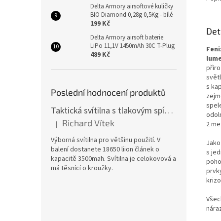
Delta Armory airsoftové kuličky
BIO Diamond 0,28g 0,5Kg - bílé
199 Kč
Det
Delta Armory airsoft baterie
LiPo 11,1V 1450mAh 30C T-Plug
Feni
489 Kč
lum
přir
svět
s ka
Poslední hodnocení produktů
zejmé
spel
Taktická svítilna s tlakovým spínačem [TCX]
odol
Richard Vítek
|
2 me
Hodnocení produktu je 5 z 5 hvězdiček.
Výborná svítilna pro většinu použití. V
Jako 
balení dostanete 18650 liion článek o
s
jed
kapacitě 3500mah. Svítilna je celokovová a
poho
má těsnící o kroužky.
prvky
krizo
Všec
nára