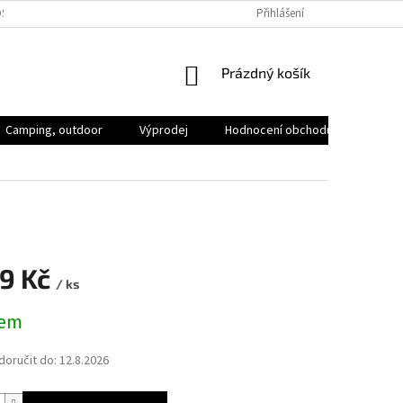
SOBNÍCH ÚDAJŮ
VOLNÁ MÍSTA
Přihlášení
NÁKUPNÍ
Prázdný košík
KOŠÍK
Camping, outdoor
Výprodej
Hodnocení obchodu
Značk
29 Kč
/ ks
dem
oručit do:
12.8.2026