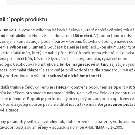
ailní popis produktu
x HM62-T
je vysoce výkonná běžecká čelovka, která nabízí světelný tok a
enů
neutrálního bílého světla s dosvitem
150 metrů.
Výhodou tohoto odstín
ozenější a kontrastnější podání barev v terénu. Čelovka disponuje navíc i č
lem
s výkonem 5 lumenů
. Součástí balení je i nabíjecí Li-ion akumulátor ty
pacitou 3400 mAh, který se nabíjí přes USB-C konektor na jeho těle. Čelovka
na pro noční běh, běžecké lyžování či skialpy, turistiku, rybaření nebo
eologii. Celokovová konstrukce z
lehké magnéziové slitiny
zajišťuje vys
nost, optimální chlazení a zároveň je plně vodotěsná dle standardu IP68 až
try pod vodou a to vše při
zachování nízké hmotnosti
.
další trailové čelovky Fenix je i
HM62-T
opatřena popruhem se
Sport Fit
ním kolečkem pro snadné nastavení délky. Na hlavě tak čelovku jednou ruko
dlně utáhnete. Popruh je perforovaný pro rychlý odvod potu a opatřený ref
, které zajišťují dobrou pasivní viditelnost a také má
integrovanou píšťa
vé situace.
hny parametry svítilny (světelný tok, doba provozu na baterie, vodotěsnost
zuvzdornost) jsou změřeny v souladu s normou ANSI/NEMA FL 1-2009.