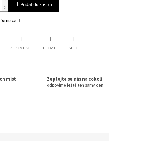
Přidat do košíku
informace
ZEPTAT SE
HLÍDAT
SDÍLET
ích míst
Zeptejte se nás na cokoli
odpovíme ještě ten samý den