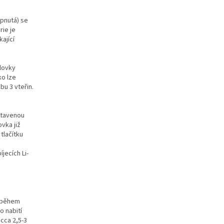
ypnutá) se
rie je
ající
elovky
ko lze
bu 3 vteřin.
stavenou
vka již
tlačítku
.
jecích Li-
, během
o nabití
 cca 2,5-3