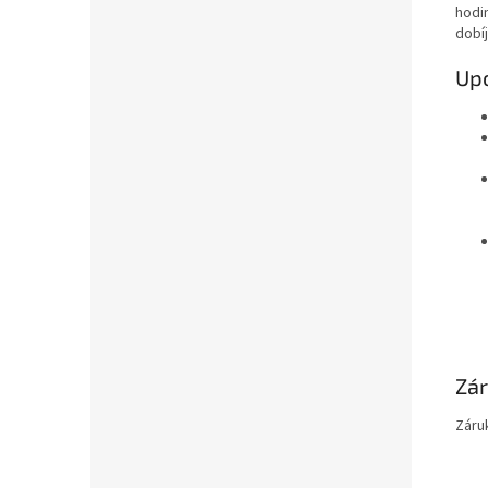
hodi
dobíj
Up
Zá
Záruk