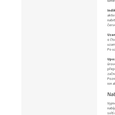
lume
Indi
aktiv
nabit
červ
Uzam
o čtv
uzamk
Po uz
Upoz
úrov
přepn
začne
Pozn
ion 
Nab
Vyjm
nabíj
svítí