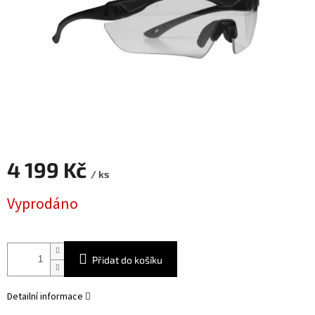
4 199 Kč
/ ks
Měrná
Vyprodáno
cena:
Přidat do košíku
Detailní informace