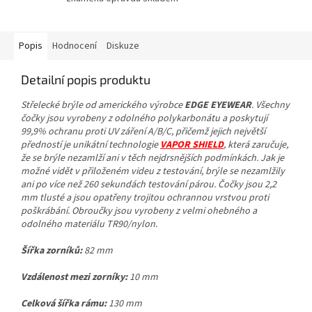
Popis
Hodnocení
Diskuze
Detailní popis produktu
Střelecké brýle od amerického výrobce
EDGE EYEWEAR
. Všechny
čočky jsou vyrobeny z odolného polykarbonátu a poskytují
99,9% ochranu proti UV záření A/B/C, přičemž jejich největší
předností je unikátní technologie
VAPOR SHIELD
, která zaručuje,
že se brýle nezamlží ani v těch nejdrsnějších podmínkách. Jak je
možné vidět v přiloženém videu z testování, brýle se nezamlžily
ani po více než 260 sekundách testování párou. Čočky jsou 2,2
mm tlusté a jsou opatřeny trojitou ochrannou vrstvou proti
poškrábání. Obroučky jsou vyrobeny z velmi ohebného a
odolného materiálu TR90/nylon.
Šířka zorníků:
82 mm
Vzdálenost mezi zorníky:
10 mm
Celková šířka rámu:
130 mm