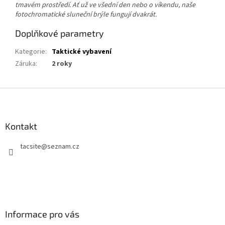
tmavém prostředí.
Ať už ve všední den nebo o víkendu, naše
fotochromatické sluneční brýle fungují dvakrát.
Doplňkové parametry
Kategorie
:
Taktické vybavení
Záruka
:
2 roky
Z
á
p
a
Kontakt
t
tacsite
@
seznam.cz
í
Informace pro vás