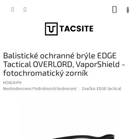
Přejít
NÁKUP
na
obsah
KOŠÍK
Balistické ochranné brýle EDGE
Tactical OVERLORD, VaporShield -
fotochromatický zorník
HO616-PH
Průměrné
Neohodnoceno
Podrobnosti hodnocení
Značka:
EDGE tactical
hodnocení
produktu
je
0,0
z
5
hvězdiček.