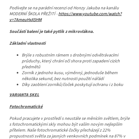
Podívejte se na parádní recenzi od Honzy Jakuba na kanálu
MODERNÍ ŠKOLA PŘEŽITÍ -
https://www.youtube.com/watch?
v=7AmeuHxX5HM
Součástí balení je také pytlík z mikrovlákna.
Základní vlastnosti
Brýle s robustním rámem s drobnými odvětrávacími
průduchy, který chrání oči shora proti zapadení cizích
předmětů
Zorník z jednoho kusu, výměnný, jednoduše během
několika sekund, bez nutnosti použití nářádí
Díky zaoblení zorníků/čoček poskytují ochranu i z boku
VARIANTA SKEL
Fotochromatické
Pokud pracujete v prostředí s neustále se měnícím světlem, brýle
s fotochromatickými skly mohou být vaším novým nejlepším
přítelem.
Naše fotochromatické čočky přecházejí z 22%
propustnosti světla za jasných venkovních podmínek na 87% v