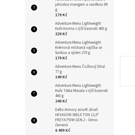
n
jahodou mangem a vanilkou 89
e
g
l
179 Kč
Adventure Menu Lightweight
Kuře Korma s rýží basmati 400 g
229 Kč
Adventure Menu Lightweight
Krémová míchaná vajíčka se
šunkou a sýrem 270 g
179 Kč
Adventure Menu Čočkový Dhal
77 g
149 Kč
Adventure Menu Lightweight
Kuře Tikka Masala s rýží basmati
400 g
249 Kč
Delta Armory airsoft zbraň
HEXAGON SKELETON 12,5"
FREYA PDW GEN.2 - černo-
červená
6 499 Kč