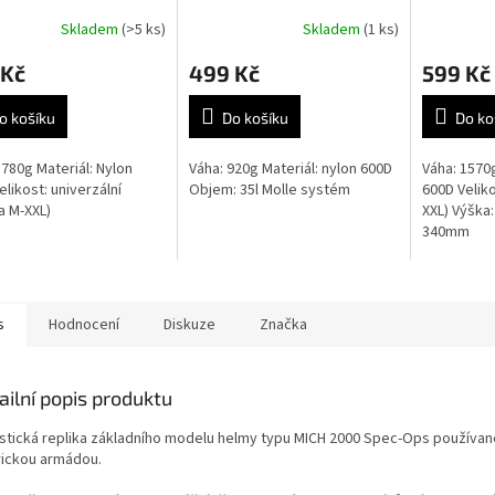
Skladem
(>5 ks)
Skladem
(1 ks)
Průměrné
hodnocení
 Kč
499 Kč
599 Kč
produktu
je
5,0
o košíku
Do košíku
Do ko
z
5
1780g Materiál: Nylon
Váha: 920g Materiál: nylon 600D
Váha: 1570g
hvězdiček.
elikost: univerzální
Objem: 35l Molle systém
600D Veliko
ba M-XXL)
XXL) Výška
340mm
s
Hodnocení
Diskuze
Značka
ailní popis produktu
istická replika základního modelu helmy typu MICH 2000 Spec-Ops používan
ickou armádou.