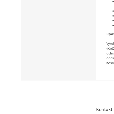
Upo
Výro
účel
ochr
odol
nesm
Z
á
p
a
t
Kontakt
í