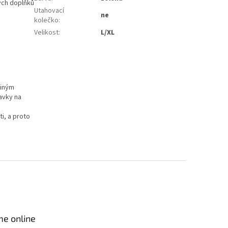
ých doplňků
Utahovací
ne
kolečko
:
Velikost
:
L/XL
jiným
avky na
i, a proto
me online