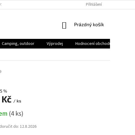
SOBNÍCH ÚDAJŮ
VOLNÁ MÍSTA
Přihlášení
NÁKUPNÍ
Prázdný košík
KOŠÍK
Camping, outdoor
Výprodej
Hodnocení obchodu
Značk
9
5 %
 Kč
/ ks
dem
(4 ks)
oručit do:
12.8.2026