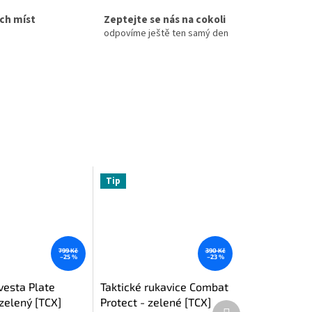
ích míst
Zeptejte se nás na cokoli
odpovíme ještě ten samý den
Tip
799 Kč
390 Kč
–25 %
–23 %
vesta Plate
Taktické rukavice Combat
 zelený [TCX]
Protect - zelené [TCX]
Další