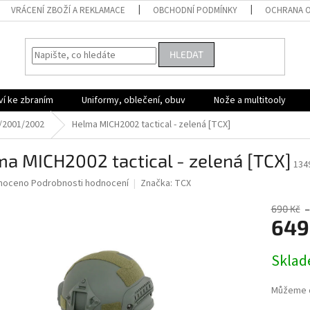
VRÁCENÍ ZBOŽÍ A REKLAMACE
OBCHODNÍ PODMÍNKY
OCHRANA O
HLEDAT
ví ke zbraním
Uniformy, oblečení, obuv
Nože a multitooly
/2001/2002
Helma MICH2002 tactical - zelená [TCX]
a MICH2002 tactical - zelená [TCX]
134
né
noceno
Podrobnosti hodnocení
Značka:
TCX
ní
u
690 Kč
–
649
Měrná
Skla
cena:
ek.
Můžeme d