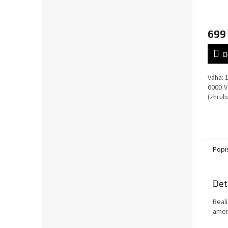
699
D
Váha: 
600D V
(zhru
Popi
Det
Real
amer