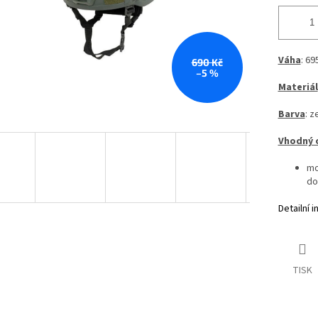
Váha
: 69
690 Kč
–5 %
Materiál
Barva
: z
Vhodný 
mo
do
Detailní 
TISK