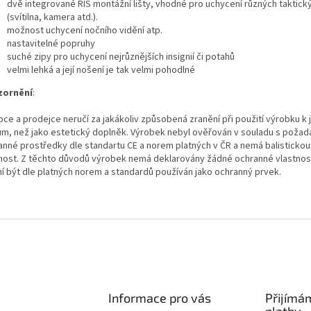
dvě integrované RIS montážní lišty, vhodné pro uchycení různých taktick
(svítilna, kamera atd.).
možnost uchycení nočního vidění atp.
nastavitelné popruhy
suché zipy pro uchycení nejrůznějších insignií či potahů
velmi lehká a její nošení je tak velmi pohodlné
zornění
:
bce a prodejce neručí za jakákoliv způsobená zranění při použití výrobku k 
ům, než jako estetický doplněk.
Výrobek nebyl ověřován v souladu s požad
anné prostředky dle standartu CE a norem platných v ČR a nemá balistickou
nost.
Z těchto důvodů výrobek nemá deklarovány žádné ochranné vlastnost
í být dle platných norem a standardů používán jako ochranný prvek.
Informace pro vás
Přijímá