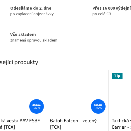
Odesíláme do 2. dne
Přes 16 000 výdejn
po zaplacení objednávky
po celé ČR
Vše skladem
znamená opravdu skladem
sející produkty
Tip
999 Kč
590 Kč
–30 %
–15 %
cká vesta AAV FSBE -
Batoh Falcon - zelený
Taktická 
á [TCX]
[TCX]
Carrier -