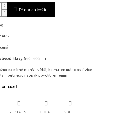
Přidat do košíku
5g
: ABS
elená
obvod hlavy
: 560 - 600mm
žno na mírně menší i větší, helmu jen nutno buď více
táhnout nebo naopak povolit řemením
informace
ZEPTAT SE
HLÍDAT
SDÍLET