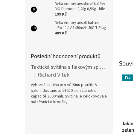
Delta Armory airsoftové kuličky
BIO Diamond 0,28g 0,5Kg - bílé
199 Kč
Delta Armory airsoft baterie
LiPo 11,1V 1450mAh 30C T-Plug
489 Kč
Poslední hodnocení produktů
Souvi
Taktická svítilna s tlakovým spínačem [TCX]
Richard Vítek
|
Hodnocení produktu je 5 z 5 hvězdiček.
Tip
Výborná svítilna pro většinu použití. V
balení dostanete 18650 liion článek o
kapacitě 3500mah. Svítilna je celokovová a
má těsnící o kroužky.
Takti
zelen