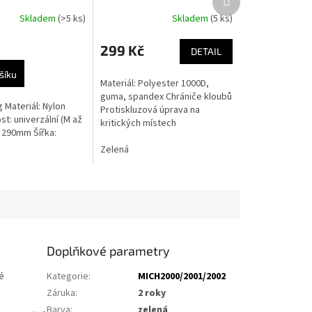
produkt
Skladem
(>5 ks)
Skladem
(5 ks)
299 Kč
DETAIL
šíku
Materiál: Polyester 1000D,
guma, spandex Chrániče kloubů
 Materiál: Nylon
Protiskluzová úprava na
st: univerzální (M až
kritických místech
: 290mm Šířka:
Rychleschnoucí
Zelená
Doplňkové parametry
é
Kategorie
:
MICH2000/2001/2002
Záruka
:
2 roky
Barva
:
zelená