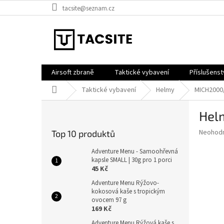
Přejít
tacsite@seznam.cz
na
obsah
Airsoft zbraně
Taktické vybavení
Příslušenst
Domů
Taktické vybavení
Helmy
MICH2000
P
Helm
o
s
Průměr
Neohod
Top 10 produktů
t
hodnoce
r
produkt
Adventure Menu - Samoohřevná
a
kapsle SMALL | 30g pro 1 porci
je
45 Kč
0,0
n
z
n
Adventure Menu Rýžovo-
5
kokosová kaše s tropickým
í
hvězdič
ovocem 97 g
p
169 Kč
a
Adventure Menu Rýžová kaše s