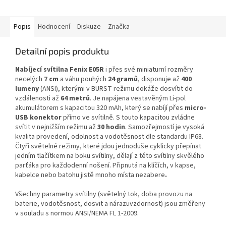
Popis
Hodnocení
Diskuze
Značka
Detailní popis produktu
Nabíjecí svítilna Fenix E05R
i přes své miniaturní rozměry
necelých
7 cm
a váhu pouhých
24 gramů
, disponuje až
400
lumeny
(ANSI), kterými v BURST režimu dokáže dosvítit do
vzdálenosti až
64 metrů
. Je napájena vestavěným Li-pol
akumulátorem s kapacitou 320 mAh, který se nabíjí přes
micro-
USB konektor
přímo ve svítilně. S touto kapacitou zvládne
svítit v nejnižším režimu až
30 hodin
. Samozřejmostí je vysoká
kvalita provedení, odolnost a vodotěsnost dle standardu IP68.
Čtyři světelné režimy, které jdou jednoduše cyklicky přepínat
jedním tlačítkem na boku svítilny, dělají z této svítilny skvělého
parťáka pro každodenní nošení. Připnutá na klíčích, v kapse,
kabelce nebo batohu jistě mnoho místa nezabere
.
Všechny parametry svítilny (světelný tok, doba provozu na
baterie, vodotěsnost, dosvit a nárazuvzdornost) jsou změřeny
v souladu s normou ANSI/NEMA FL 1-2009.