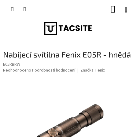
Přejít
NÁKUP
na
obsah
KOŠÍK
Nabíjecí svítilna Fenix E05R - hnědá
E05RBRW
Průměrné
Neohodnoceno
Podrobnosti hodnocení
Značka:
Fenix
hodnocení
produktu
je
0,0
z
5
hvězdiček.