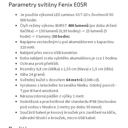
Parametry svítilny Fenix E05R
Je použita výkonná
LED
Luminus SST-20 s životností 50
000 hodin.
Čtyři režimy výkonu: BURST
400 lumenů
(po dobu držení
tlačítka) -> 150 lumenů (0,93 hodiny) -> 25 lumenů (5
hodin) -> 3 lumeny (
30 hodin
).
Napájena vestavěným Li-pol akumulátorem s kapacitou
320 mAh.
Nabíjení přes micro-USB konektor.
Doba nabíjení zcela vybitého akumulátoru je cca 1 hodina.
Ochrana proti přehřátí.
Rozměry 6,8 cm (délka) x 1,53 cm (hlava) x 1,5 cm (tělo).
Váha 24 gramů.
Světelný kužel s dosvitem
64 metrů
(1046 cd).
Vyrobeno z leteckého tvrzeného hliníku. Odolný povrch -
Type III hard anodized.
Nárazuvzdorná pádům z výšky 1 metr.
Vodotěsná a prachotěsná dle standardu IP68 (testováno
pod vodou v hloubce 2 metry po dobu 30 minut).
Součástí balení je kovový kroužek pro zavěšení na klíče,
náhradní těsnící o-kroužek, micro-USB kabel.