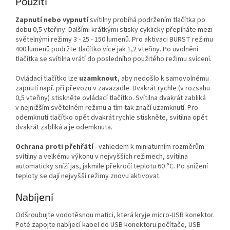
Použití
Zapnutí nebo vypnutí
svítilny probíhá podržením tlačítka po
dobu 0,5 vteřiny. Dalšími krátkými stisky cyklicky přepínáte mezi
světelnými režimy 3 - 25 - 150 lumenů. Pro aktivaci BURST režimu
400 lumenů podržte tlačítko více jak 1,2 vteřiny. Po uvolnění
tlačítka se svítilna vrátí do posledního použitého režimu svícení.
Ovládací tlačítko lze
uzamknout
, aby nedošlo k samovolnému
zapnutí např. při převozu v zavazadle. Dvakrát rychle (v rozsahu
0,5 vteřiny) stiskněte ovládací tlačítko. Svítilna dvakrát zabliká
v nejnižším světelném režimu a tím tak značí uzamknutí. Pro
odemknutí tlačítko opět dvakrát rychle stiskněte, svítilna opět
dvakrát zabliká a je odemknuta.
Ochrana proti přehřátí
- vzhledem k miniaturním rozměrům
svítilny a velkému výkonu v nejvyšších režimech, svítilna
automaticky sníží jas, jakmile překročí teplotu 60 °C. Po snížení
teploty se dají nejvyšší režimy znovu aktivovat.
Nabíjení
Odšroubujte vodotěsnou matici, která kryje micro-USB konektor.
Poté zapojte nabíjecí kabel do USB konektoru počítače, USB