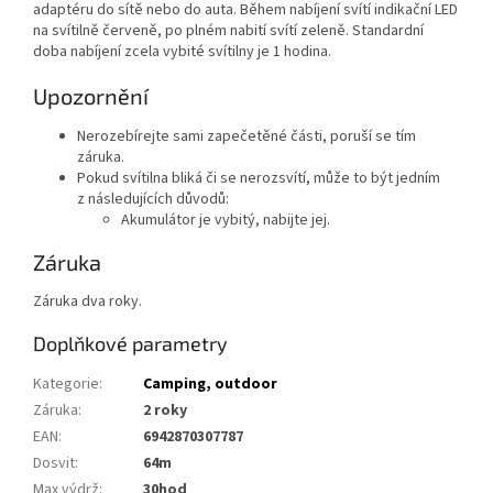
adaptéru do sítě nebo do auta. Během nabíjení svítí indikační LED
na svítilně červeně, po plném nabití svítí zeleně. Standardní
doba nabíjení zcela vybité svítilny je 1 hodina.
Upozornění
Nerozebírejte sami zapečetěné části, poruší se tím
záruka.
Pokud svítilna bliká či se nerozsvítí, může to být jedním
z následujících důvodů:
Akumulátor je vybitý, nabijte jej.
Záruka
Záruka dva roky.
Doplňkové parametry
Kategorie
:
Camping, outdoor
Záruka
:
2 roky
EAN
:
6942870307787
Dosvit
:
64m
Max výdrž
:
30hod