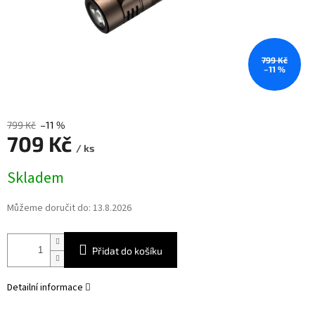
799 Kč
–11 %
799 Kč
–11 %
709 Kč
/ ks
Měrná
Skladem
cena:
Můžeme doručit do:
13.8.2026
Přidat do košíku
Detailní informace