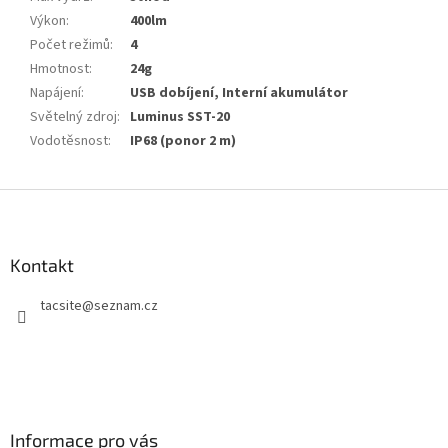
Výkon
:
400lm
Počet režimů
:
4
Hmotnost
:
24g
Napájení
:
USB dobíjení, Interní akumulátor
Světelný zdroj
:
Luminus SST-20
Vodotěsnost
:
IP68 (ponor 2 m)
Z
á
p
a
Kontakt
t
tacsite
@
seznam.cz
í
Informace pro vás