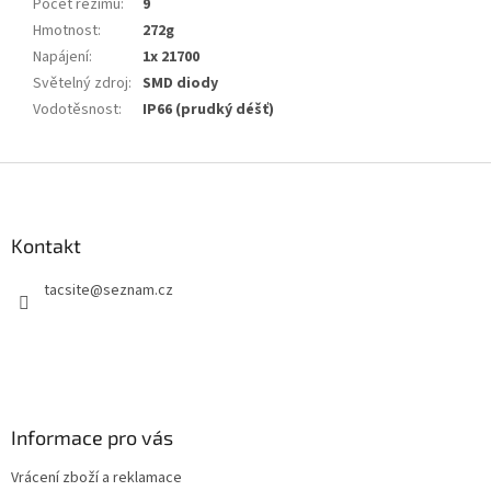
Počet režimů
:
9
Hmotnost
:
272g
Napájení
:
1x 21700
Světelný zdroj
:
SMD diody
Vodotěsnost
:
IP66 (prudký déšť)
Z
á
p
a
Kontakt
t
tacsite
@
seznam.cz
í
Informace pro vás
Vrácení zboží a reklamace