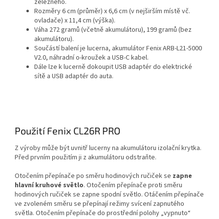
železného.
Rozměry 6 cm (průměr) x 6,6 cm (v nejširším místě vč.
ovladače) x 11,4 cm (výška).
Váha 272 gramů (včetně akumulátoru), 199 gramů (bez
akumulátoru).
Součástí balení je lucerna, akumulátor Fenix ARB-L21-5000
V2.0, náhradní o-kroužek a USB-C kabel.
Dále lze k lucerně dokoupit USB adaptér do elektrické
sítě a USB adaptér do auta.
Použití Fenix CL26R PRO
Z výroby může být uvnitř lucerny na akumulátoru izolační krytka.
Před prvním použitím ji z akumulátoru odstraňte.
Otočením přepínače po směru hodinových ručiček se
zapne
hlavní kruhové světlo
. Otočením přepínače proti směru
hodinových ručiček se zapne spodní světlo. Otáčením přepínače
ve zvoleném směru se přepínají režimy svícení zapnutého
světla. Otočením přepínače do prostřední polohy „vypnuto“