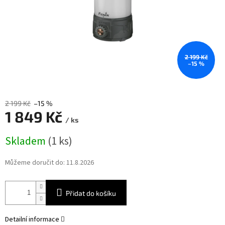
2 199 Kč
–15 %
2 199 Kč
–15 %
1 849 Kč
/ ks
Měrná
Skladem
(1 ks)
cena:
Můžeme doručit do:
11.8.2026
Přidat do košíku
Detailní informace