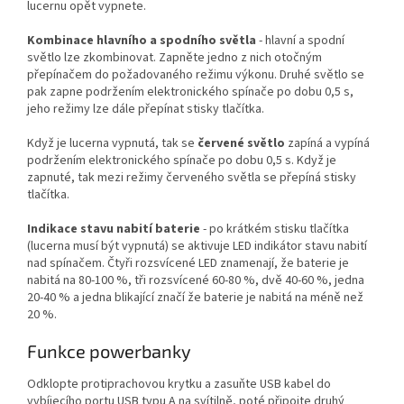
lucernu opět vypnete.
Kombinace hlavního a spodního světla
- hlavní a spodní
světlo lze zkombinovat. Zapněte jedno z nich otočným
přepínačem do požadovaného režimu výkonu. Druhé světlo se
pak zapne podržením elektronického spínače po dobu 0,5 s,
jeho režimy lze dále přepínat stisky tlačítka.
Když je lucerna vypnutá, tak se
červené světlo
zapíná a vypíná
podržením elektronického spínače po dobu 0,5 s. Když je
zapnuté, tak mezi režimy červeného světla se přepíná stisky
tlačítka.
Indikace stavu nabití baterie
- po krátkém stisku tlačítka
(lucerna musí být vypnutá) se aktivuje LED indikátor stavu nabití
nad spínačem. Čtyři rozsvícené LED znamenají, že baterie je
nabitá na 80-100 %, tři rozsvícené 60-80 %, dvě 40-60 %, jedna
20-40 % a jedna blikající značí že baterie je nabitá na méně než
20 %.
Funkce powerbanky
Odklopte protiprachovou krytku a zasuňte USB kabel do
vybíjecího portu USB typu A na svítilně, poté připojte druhý