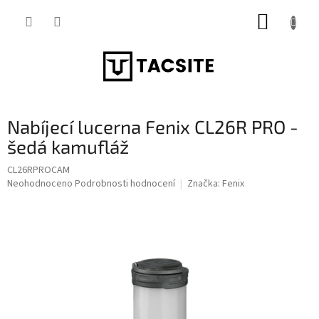
Přejít
NÁKUP
na
obsah
KOŠÍK
Nabíjecí lucerna Fenix CL26R PRO -
šedá kamufláž
CL26RPROCAM
Průměrné
Neohodnoceno
Podrobnosti hodnocení
Značka:
Fenix
hodnocení
produktu
je
0,0
z
5
hvězdiček.