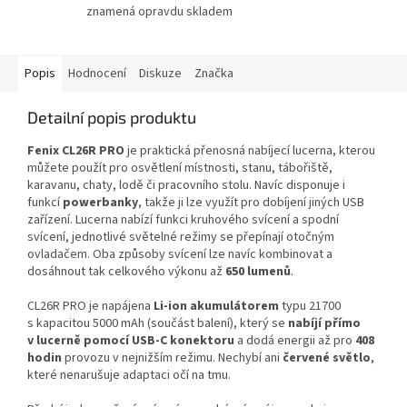
znamená opravdu skladem
Popis
Hodnocení
Diskuze
Značka
Detailní popis produktu
Fenix CL26R
PRO
je praktická přenosná nabíjecí lucerna, kterou
můžete použít pro osvětlení místnosti, stanu, tábořiště,
karavanu, chaty, lodě či pracovního stolu. Navíc disponuje i
funkcí
powerbanky
, takže ji lze využít pro dobíjení jiných USB
zařízení. Lucerna nabízí funkci kruhového svícení a spodní
svícení, jednotlivé světelné režimy se přepínají otočným
ovladačem. Oba způsoby svícení lze navíc kombinovat a
dosáhnout tak celkového výkonu až
650 lumenů
.
CL26R PRO je napájena
Li-ion akumulátorem
typu 21700
s kapacitou 5000 mAh (součást balení), který se
nabíjí přímo
v lucerně pomocí USB-C konektoru
a dodá energii až pro
408
hodin
provozu v nejnižším režimu. Nechybí ani
červené světlo
,
které nenarušuje adaptaci očí na tmu.