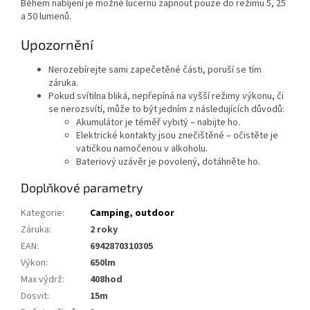
Během nabíjení je možné lucernu zapnout pouze do režimu 5, 25
a 50 lumenů.
Upozornění
Nerozebírejte sami zapečetěné části, poruší se tím
záruka.
Pokud svítilna bliká, nepřepíná na vyšší režimy výkonu, či
se nerozsvítí, může to být jedním z následujících důvodů:
Akumulátor je téměř vybitý – nabijte ho.
Elektrické kontakty jsou znečištěné – očistěte je
vatičkou namočenou v alkoholu.
Bateriový uzávěr je povolený, dotáhněte ho.
Doplňkové parametry
Kategorie
:
Camping, outdoor
Záruka
:
2 roky
EAN
:
6942870310305
Výkon
:
650lm
Max výdrž
:
408hod
Dosvit
:
15m