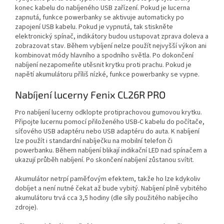
konec kabelu do nabíjeného USB zařízení. Pokud je lucerna
zapnutá, funkce powerbanky se aktivuje automaticky po
zapojení USB kabelu. Pokud je vypnutá, tak stiskněte
elektronický spínač, indikátory budou ustupovat zprava doleva a
zobrazovat stav. Během vybíjení nelze použít nejvyšší výkon ani
kombinovat módy hlavního a spodního světla. Po dokončení
nabíjení nezapomeňte utěsnit krytku proti prachu. Pokud je
napětí akumulátoru příliš nízké, funkce powerbanky se vypne.
Nabíjení lucerny Fenix CL26R PRO
Pro nabíjení lucerny odklopte protiprachovou gumovou krytku.
Připojte lucernu pomocí přiloženého USB-C kabelu do počítače,
síťového USB adaptéru nebo USB adaptéru do auta. K nabíjení
lze použít i standardní nabíječku na mobilní telefon či
powerbanku. Během nabíjení blikají indikační LED nad spínačem a
ukazují průběh nabíjení. Po skončení nabíjení zůstanou svítit.
Akumulátor netrpí paměťovým efektem, takže ho lze kdykoliv
dobíjet a není nutné čekat až bude vybitý. Nabíjení plně vybitého
akumulátoru trvá cca 3,5 hodiny (dle síly použitého nabíjecího
zdroje).