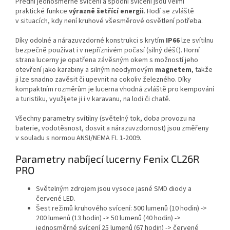
Přední jednosměrné svícení a spodní svícení jsou velmi
praktické funkce
výrazně šetřící energii
. Hodí se zvláště
v situacích, kdy není kruhové všesměrové osvětlení potřeba.
Díky odolné a nárazuvzdorné konstrukci s krytím
IP66
lze svítilnu
bezpečně používat i v nepříznivém počasí (silný déšť). Horní
strana lucerny je opatřena závěsným okem s možností jeho
otevření jako karabiny a silným neodymovým
magnetem
, takže
ji lze snadno zavěsit či upevnit na cokoliv železného. Díky
kompaktním rozměrům je lucerna vhodná zvláště pro kempování
a turistiku, využijete ji i v karavanu, na lodi či chatě.
Všechny parametry svítilny (světelný tok, doba provozu na
baterie, vodotěsnost, dosvit a nárazuvzdornost) jsou změřeny
v souladu s normou ANSI/NEMA FL 1-2009.
Parametry nabíjecí lucerny Fenix CL26R
PRO
Světelným zdrojem jsou vysoce jasné SMD diody a
červené LED.
Šest režimů kruhového svícení: 500 lumenů (10 hodin) ->
200 lumenů (13 hodin) -> 50 lumenů (40 hodin) ->
jednosměrné svícení 25 lumenů (67 hodin) -> červené