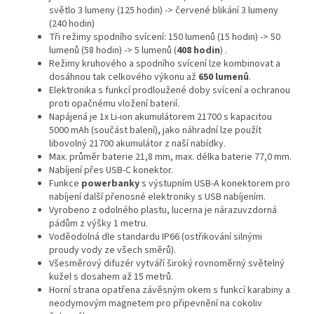
světlo 3 lumeny (125 hodin) -> červené blikání 3 lumeny
(240 hodin)
Tři režimy spodního svícení: 150 lumenů (15 hodin) -> 50
lumenů (58 hodin) -> 5 lumenů (
408 hodin
) .
Režimy kruhového a spodního svícení lze kombinovat a
dosáhnou tak celkového výkonu až
650 lumenů
.
Elektronika s funkcí prodloužené doby svícení a ochranou
proti opačnému vložení baterií.
Napájená je 1x Li-ion akumulátorem 21700 s kapacitou
5000 mAh (součást balení), jako náhradní lze použít
libovolný 21700 akumulátor z naší nabídky.
Max. průměr baterie 21,8 mm, max. délka baterie 77,0 mm.
Nabíjení přes USB-C konektor.
Funkce
powerbanky
s výstupním USB-A konektorem pro
nabíjení další přenosné elektroniky s USB nabíjením.
Vyrobeno z odolného plastu, lucerna je nárazuvzdorná
pádům z výšky 1 metru.
Voděodolná dle standardu IP66 (ostřikování silnými
proudy vody ze všech směrů).
Všesměrový difuzér vytváří široký rovnoměrný světelný
kužel s dosahem až 15 metrů.
Horní strana opatřena závěsným okem s funkcí karabiny a
neodymovým magnetem pro připevnění na cokoliv