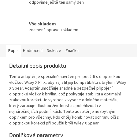
odpovíme ještě ten samý den
Vše skladem
znamená opravdu skladem
Popis
Hodnocení
Diskuze
Značka
Detailní popis produktu
Tento adaptér je speciálně navržen pro použití s dioptrickou
vložkou Wiley X PTX, aby zajistil její kompatibilitu s brýlemi Wiley
X Spear. Adaptér umožňuje snadné a bezpečné připojení
dioptrické vložky k brýlím, což poskytuje stabilitu a optimální
zrakovou korekci. Je vyroben z vysoce odolného materiálu,
který zaručuje dlouhou životnost a spolehlivost i v
nejnáročnějších podmínkách. Tento adaptér je nezbytným
doplňkem pro všechny, kdo chtějí kombinovat ochranu očí s
dioptrickou korekcí při použití brýlí Wiley X Spear.
Doplňkové parametry