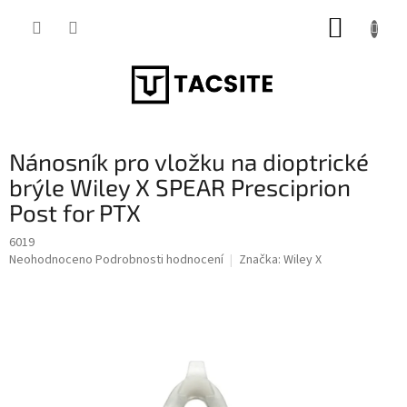
Přejít
NÁKUP
na
obsah
KOŠÍK
Nánosník pro vložku na dioptrické
brýle Wiley X SPEAR Presciprion
Post for PTX
6019
Průměrné
Neohodnoceno
Podrobnosti hodnocení
Značka:
Wiley X
hodnocení
produktu
je
0,0
z
5
hvězdiček.