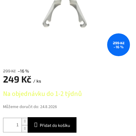
299 Kč
–16 %
299 Kč
–16 %
249 Kč
/ ks
Měrná
Na objednávku do 1-2 týdnů
cena:
Můžeme doručit do:
24.8.2026
Přidat do košíku