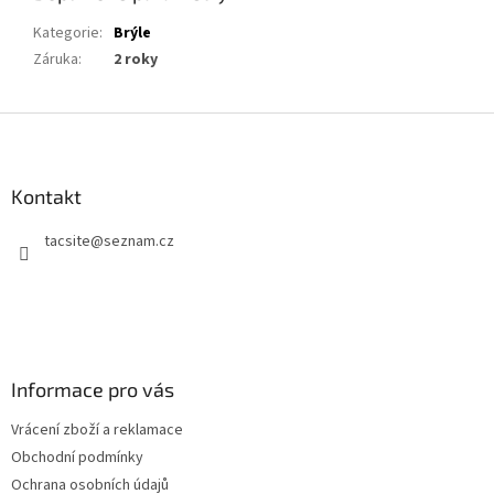
Kategorie
:
Brýle
Záruka
:
2 roky
Z
á
p
a
Kontakt
t
tacsite
@
seznam.cz
í
Informace pro vás
Vrácení zboží a reklamace
Obchodní podmínky
Ochrana osobních údajů