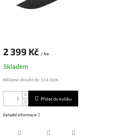
2 399 Kč
/ ks
Měrná
Skladem
cena:
Můžeme doručit do:
13.8.2026
Přidat do košíku
Detailní informace