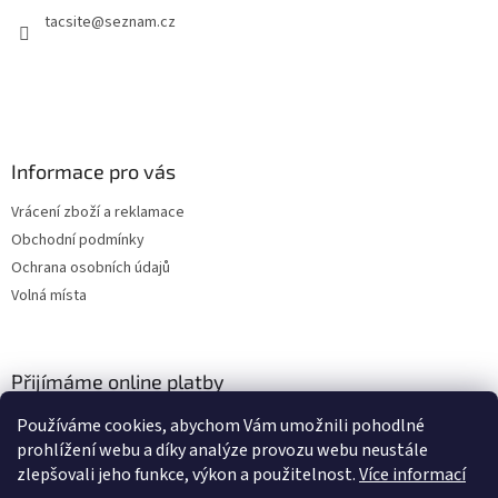
t
tacsite
@
seznam.cz
í
Informace pro vás
Vrácení zboží a reklamace
Obchodní podmínky
Ochrana osobních údajů
Volná místa
Přijímáme online platby
Používáme cookies, abychom Vám umožnili pohodlné
prohlížení webu a díky analýze provozu webu neustále
zlepšovali jeho funkce, výkon a použitelnost.
Více informací