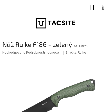
Přejít
NÁKUP
na
obsah
KOŠÍK
Nůž Ruike F186 - zelený
RUF186MG
Průměrné
Neohodnoceno
Podrobnosti hodnocení
Značka:
Ruike
hodnocení
produktu
je
0,0
z
5
hvězdiček.