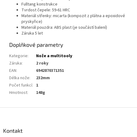
Fulltang konstrukce
Tvrdost čepele: 59-61 HRC
Materiál střenky: micarta (kompozit z plátna a epoxidové
pryskyřice)
Materiál pouzdra: ABS plast (je součástí balení)
Záruka 5 let
Doplňkové parametry
Kategorie
:
Nože a multitooly
Záruka
:
2 roky
EAN
:
6942870371351
Délka nože
:
232mm
Počet funkcí
:
1
Hmotnost
:
148g
Z
á
p
a
Kontakt