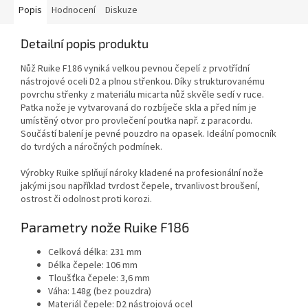
Popis
Hodnocení
Diskuze
Detailní popis produktu
Nůž Ruike F186 vyniká velkou pevnou čepelí z prvotřídní
nástrojové oceli D2 a plnou střenkou. Díky strukturovanému
povrchu střenky z materiálu micarta nůž skvěle sedí v ruce.
Patka nože je vytvarovaná do rozbíječe skla a před ním je
umístěný otvor pro provlečení poutka např. z paracordu.
Součástí balení je pevné pouzdro na opasek. Ideální pomocník
do tvrdých a náročných podmínek.
Výrobky Ruike splňují nároky kladené na profesionální nože
jakými jsou například tvrdost čepele, trvanlivost broušení,
ostrost či odolnost proti korozi.
Parametry nože Ruike F186
Celková délka: 231 mm
Délka čepele: 106 mm
Tloušťka čepele: 3,6 mm
Váha: 148g (bez pouzdra)
Materiál čepele: D2 nástrojová ocel