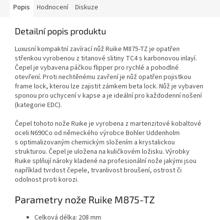
Popis
Hodnocení
Diskuze
Detailní popis produktu
Luxusní kompaktní zavírací nůž Ruike M875-TZ je opatřen
střenkou vyrobenou z titanové slitiny TC4 s karbonovou inlayí.
Čepel je vybavena páčkou flipper pro rychlé a pohodlné
otevření. Proti nechtěnému zavření je nůž opatřen pojistkou
frame lock, kterou lze zajistit zámkem beta lock. Nůž je vybaven
sponou pro uchycení v kapse a je ideální pro každodenní nošení
(kategorie EDC).
Čepel tohoto nože Ruike je vyrobena z martenzitové kobaltové
oceli N690Co od německého výrobce Bohler Uddenholm
s optimalizovaným chemickým složením a krystalickou
strukturou. Čepel je uložena na kuličkovém ložisku. Výrobky
Ruike splňují nároky kladené na profesionální nože jakými jsou
například tvrdost čepele, trvanlivost broušení, ostrost či
odolnost proti korozi.
Parametry nože Ruike M875-TZ
Celková délka: 208 mm