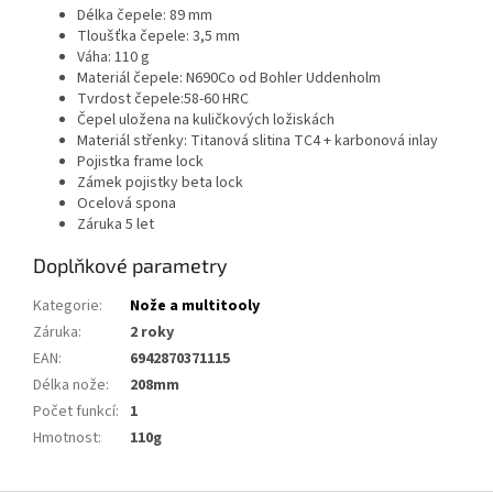
Délka čepele: 89 mm
Tloušťka čepele: 3,5 mm
Váha: 110 g
Materiál čepele: N690Co od Bohler Uddenholm
Tvrdost čepele:58-60 HRC
Čepel uložena na kuličkových ložiskách
Materiál střenky: Titanová slitina TC4 + karbonová inlay
Pojistka frame lock
Zámek pojistky beta lock
Ocelová spona
Záruka 5 let
Doplňkové parametry
Kategorie
:
Nože a multitooly
Záruka
:
2 roky
EAN
:
6942870371115
Délka nože
:
208mm
Počet funkcí
:
1
Hmotnost
:
110g