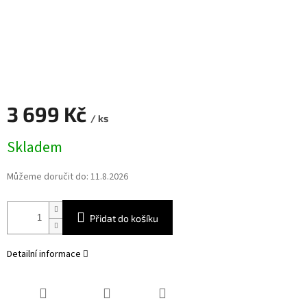
3 699 Kč
/ ks
Měrná
Skladem
cena:
Můžeme doručit do:
11.8.2026
Přidat do košíku
Detailní informace