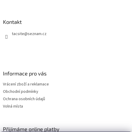
Z
á
p
a
Kontakt
t
tacsite
@
seznam.cz
í
Informace pro vás
Vrácení zboží a reklamace
Obchodní podmínky
Ochrana osobních údajů
Volná místa
Přijímáme online platby