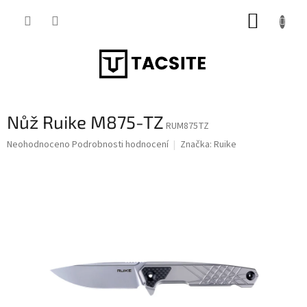
Přejít
NÁKUP
na
obsah
KOŠÍK
Nůž Ruike M875-TZ
RUM875TZ
Průměrné
Neohodnoceno
Podrobnosti hodnocení
Značka:
Ruike
hodnocení
produktu
je
0,0
z
5
hvězdiček.