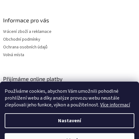
Informace pro vás
Vrácení zboží a reklamace
Obchodní podmínky
Ochrana osobních údajů
Volná místa
Přijímáme online platby
Používáme cookies, abychom Vám umožnili pohodlné
prohlížení webu a díky analýze provozu webu neustále
zlepšovali jeho funkce, výkon a použitelnost.
Více informací
Nastavení
Vytvořil Shoptet
Vážení zákazníci, momentálně čerpáme dovolenou a budeme opět