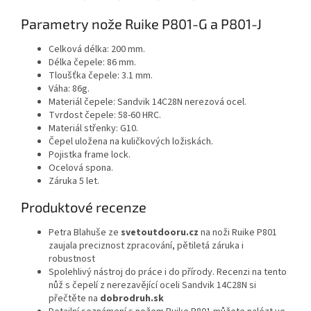
Parametry nože Ruike P801-G a P801-J
Celková délka: 200 mm.
Délka čepele: 86 mm.
Tloušťka čepele: 3.1 mm.
Váha: 86g.
Materiál čepele: Sandvik 14C28N nerezová ocel.
Tvrdost čepele: 58-60 HRC.
Materiál střenky: G10.
Čepel uložena na kuličkových ložiskách.
Pojistka frame lock.
Ocelová spona.
Záruka 5 let.
Produktové recenze
Petra Blahuše ze
svetoutdooru.cz
na noži Ruike P801
zaujala preciznost zpracování, pětiletá záruka i
robustnost
Spolehlivý nástroj do práce i do přírody. Recenzi na tento
nůž s čepelí z nerezavějící oceli Sandvik 14C28N si
přečtěte na
dobrodruh.sk