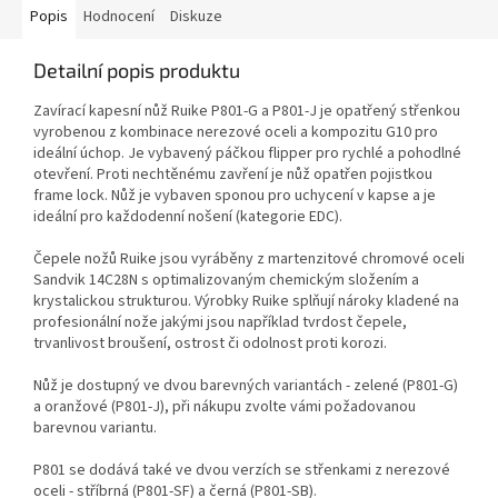
Popis
Hodnocení
Diskuze
Detailní popis produktu
Zavírací kapesní nůž Ruike P801-G a P801-J je opatřený střenkou
vyrobenou z kombinace nerezové oceli a kompozitu G10 pro
ideální úchop. Je vybavený páčkou flipper pro rychlé a pohodlné
otevření. Proti nechtěnému zavření je nůž opatřen pojistkou
frame lock. Nůž je vybaven sponou pro uchycení v kapse a je
ideální pro každodenní nošení (kategorie EDC).
Čepele nožů Ruike jsou vyráběny z martenzitové chromové oceli
Sandvik 14C28N s optimalizovaným chemickým složením a
krystalickou strukturou. Výrobky Ruike splňují nároky kladené na
profesionální nože jakými jsou například tvrdost čepele,
trvanlivost broušení, ostrost či odolnost proti korozi.
Nůž je dostupný ve dvou barevných variantách - zelené (P801-G)
a oranžové (P801-J), při nákupu zvolte vámi požadovanou
barevnou variantu.
P801 se dodává také ve dvou verzích se střenkami z nerezové
oceli - stříbrná (P801-SF) a černá (P801-SB).