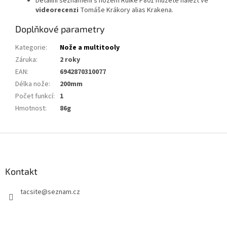
Detailní seznámení s nožem Ruike P801 můžete nalézt ve
videorecenzi
Tomáše Krákory alias Krakena.
Doplňkové parametry
Kategorie
:
Nože a multitooly
Záruka
:
2 roky
EAN
:
6942870310077
Délka nože
:
200mm
Počet funkcí
:
1
Hmotnost
:
86g
Z
á
p
a
Kontakt
t
tacsite
@
seznam.cz
í