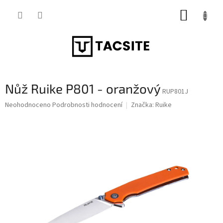
Přejít
NÁKUP
na
obsah
KOŠÍK
Nůž Ruike P801 - oranžový
RUP801J
Průměrné
Neohodnoceno
Podrobnosti hodnocení
Značka:
Ruike
hodnocení
produktu
je
0,0
z
5
hvězdiček.