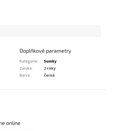
Doplňkové parametry
Kategorie
:
Sumky
Záruka
:
2 roky
Barva
:
černá
me online