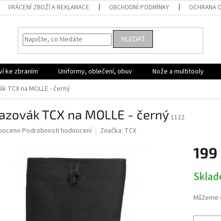
VRÁCENÍ ZBOŽÍ A REKLAMACE
OBCHODNÍ PODMÍNKY
OCHRANA O
HLEDAT
ví ke zbraním
Uniformy, oblečení, obuv
Nože a multitooly
k TCX na MOLLE - černý
azovák TCX na MOLLE - černý
1122
né
noceno
Podrobnosti hodnocení
Značka:
TCX
ní
199
u
Měrná
Skla
cena:
ek.
Můžeme d