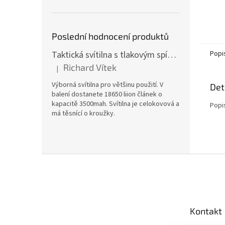
Poslední hodnocení produktů
Taktická svítilna s tlakovým spínačem [TCX]
Popi
Richard Vítek
|
Hodnocení produktu je 5 z 5 hvězdiček.
Výborná svítilna pro většinu použití. V
Det
balení dostanete 18650 liion článek o
kapacitě 3500mah. Svítilna je celokovová a
Popi
má těsnící o kroužky.
Z
á
p
a
t
Kontakt
í