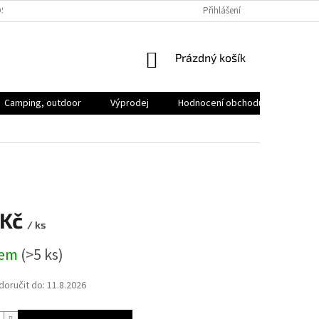
SOBNÍCH ÚDAJŮ
VOLNÁ MÍSTA
Přihlášení
NÁKUPNÍ
Prázdný košík
KOŠÍK
Camping, outdoor
Výprodej
Hodnocení obchodu
Značk
 Kč
/ ks
dem
(>5 ks)
oručit do:
11.8.2026