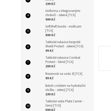
n
199 Kč
e
Uniforma s integrovanými
l
chrániči - zelená [TCX]
999 Kč
SoftShell bunda - multicam
[TCX]
690 Kč
Taktické rukavice bezprsté
Shield Protect - zelené [TCX]
99 Kč
Taktické rukavice Combat
Protect - černé [TCX]
299 Kč
Rezervoár na vodu 3l [TCX]
99 Kč
Batoh s místem na hydratační
vložku - zelený [TCX]
199 Kč
Taktická vesta Plate Carrier -
černý [TCX]
599 Kč