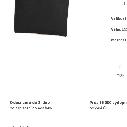
Velikost
Váha
: 16
možnost 
TISK
Odesíláme do 2. dne
Přes 16 000 výdejn
po zaplacení objednávky
po celé ČR