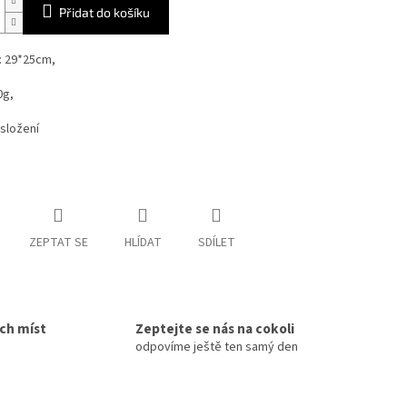
Přidat do košíku
: 29*25cm,
0g,
složení
ZEPTAT SE
HLÍDAT
SDÍLET
ích míst
Zeptejte se nás na cokoli
odpovíme ještě ten samý den