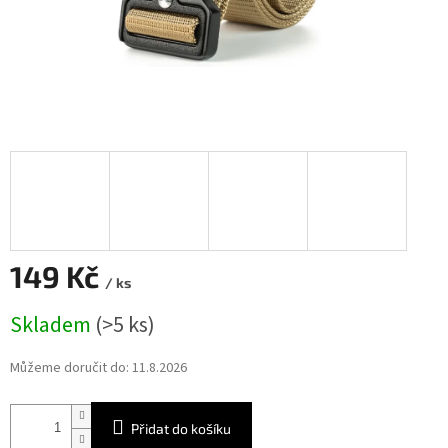
149 Kč
/ ks
Měrná
Skladem
(>5 ks)
cena:
Můžeme doručit do:
11.8.2026
Přidat do košíku