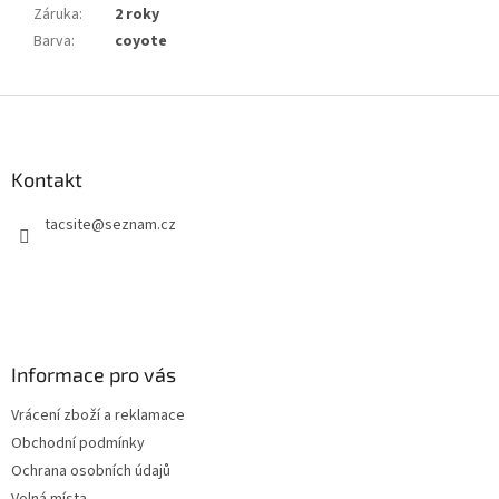
Záruka
:
2 roky
Barva
:
coyote
Z
á
p
a
Kontakt
t
tacsite
@
seznam.cz
í
Informace pro vás
Vrácení zboží a reklamace
Obchodní podmínky
Ochrana osobních údajů
Volná místa