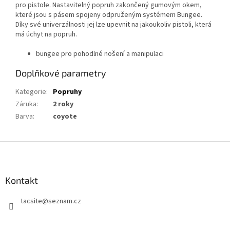
pro pistole. Nastavitelný popruh zakončený gumovým okem,
které jsou s pásem spojeny odpruženým systémem Bungee.
Díky své univerzálnosti jej lze upevnit na jakoukoliv pistoli, která
má úchyt na popruh.
bungee pro pohodlné nošení a manipulaci
Doplňkové parametry
Kategorie
:
Popruhy
Záruka
:
2 roky
Barva
:
coyote
Z
á
p
a
Kontakt
t
tacsite
@
seznam.cz
í