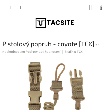
Přejít
NÁKUP
na
obsah
KOŠÍK
Pistolový popruh - coyote [TCX]
275
Průměrné
Neohodnoceno
Podrobnosti hodnocení
Značka:
TCX
hodnocení
produktu
je
0,0
z
5
hvězdiček.