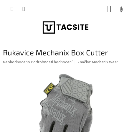
Přejít
NÁKUP
na
obsah
KOŠÍK
Rukavice Mechanix Box Cutter
Průměrné
Neohodnoceno
Podrobnosti hodnocení
Značka:
Mechanix Wear
hodnocení
produktu
je
0,0
z
5
hvězdiček.