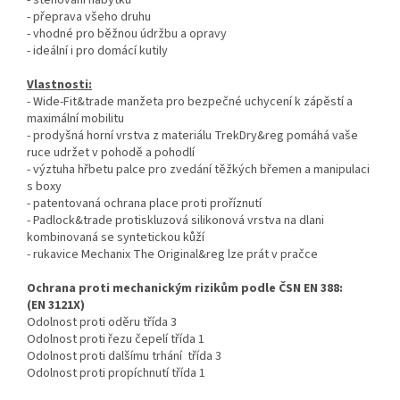
- stěhování nábytku
- přeprava všeho druhu
- vhodné pro běžnou údržbu a opravy
- ideální i pro domácí kutily
Vlastnosti:
- Wide-Fit&trade manžeta pro bezpečné uchycení k zápěstí a
maximální mobilitu
- prodyšná horní vrstva z materiálu TrekDry&reg pomáhá vaše
ruce udržet v pohodě a pohodlí
- výztuha hřbetu palce pro zvedání těžkých břemen a manipulaci
s boxy
- patentovaná ochrana place proti proříznutí
- Padlock&trade protiskluzová silikonová vrstva na dlani
kombinovaná se syntetickou kůží
- rukavice Mechanix The Original&reg lze prát v pračce
Ochrana proti mechanickým rizikům podle ČSN EN 388:
(EN 3121X)
Odolnost proti oděru třída 3
Odolnost proti řezu čepelí třída 1
Odolnost proti dalšímu trhání třída 3
Odolnost proti propíchnutí třída 1