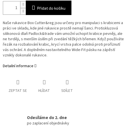
Přidat do košíku
Naše rukavice Box Cutter&reg jsou určeny pro manipulaci s krabicemi a
práci ve skladu, kde jiné rukavice prostě nemají šanci. Protiskluzová
silikonová dlaň Padlock&trade vám umožní uchopit krabice pevněji, ale
ne tvrději, s menším úsilím při zvedání těžkých břemen. Když používáte
řezák na rozbalování krabic, krycí vrstva palce odolná proti proříznutí
vás ochrání. A doplněním nastavitelného Wide-Fit pásku na zápěstí
vznikly dokonalé rukavice.
Detailní informace
ZEPTAT SE
HLÍDAT
SDÍLET
Odesíláme do 2. dne
po zaplacení objednávky