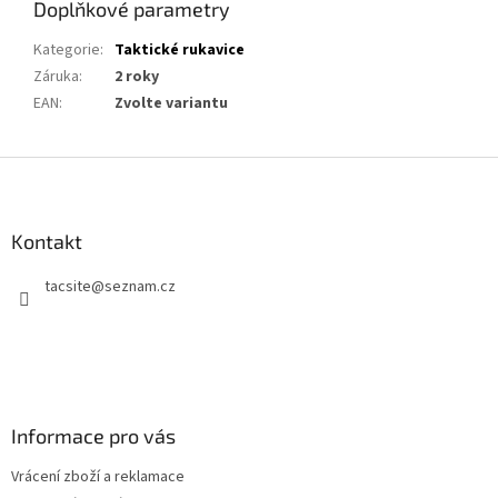
Doplňkové parametry
Kategorie
:
Taktické rukavice
Záruka
:
2 roky
EAN
:
Zvolte variantu
Z
á
p
a
Kontakt
t
tacsite
@
seznam.cz
í
Informace pro vás
Vrácení zboží a reklamace