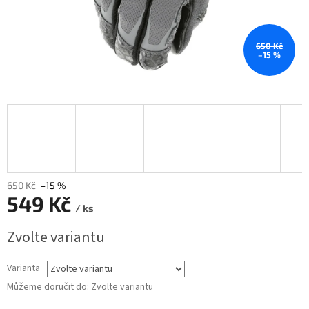
650 Kč
–15 %
650 Kč
–15 %
549 Kč
/ ks
Měrná
Zvolte variantu
cena:
Varianta
Můžeme doručit do:
Zvolte variantu