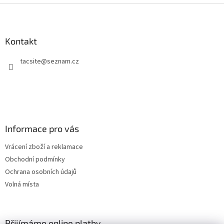
Z
á
p
a
Kontakt
t
tacsite
@
seznam.cz
í
Informace pro vás
Vrácení zboží a reklamace
Obchodní podmínky
Ochrana osobních údajů
Volná místa
Přijímáme online platby