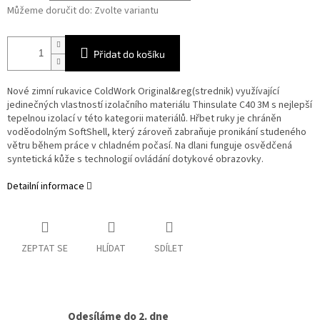
Můžeme doručit do:
Zvolte variantu
Přidat do košíku
Nové zimní rukavice ColdWork Original&reg(strednik) využívající
jedinečných vlastností izolačního materiálu Thinsulate C40 3M s nejlepší
tepelnou izolací v této kategorii materiálů. Hřbet ruky je chráněn
voděodolným SoftShell, který zároveň zabraňuje pronikání studeného
větru během práce v chladném počasí. Na dlani funguje osvědčená
syntetická kůže s technologií ovládání dotykové obrazovky.
Detailní informace
ZEPTAT SE
HLÍDAT
SDÍLET
Odesíláme do 2. dne