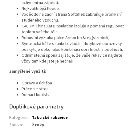
uchycení na zápěstí.
Nejkvalitnější fleece.
Voděodolná zadní strana SoftShell zabraňuje pronikání
studeného vzduchu.
C40 3M Thinsulate Insulation izoluje a pomáhá regulovat
teplotu vašeho těla.
Robustní výztuha palce Armortex&reg(strednik).
Syntetická kůže s funkcí ovládání dotykové obrazovky
poskytuje dokonalou kombinaci obratnosti a odolnosti.
Odnímatelná spona zajišťuje, že vaše rukavice najdete
vždy tam kde jste je nechali.
zamýšlené využití:
Opravy a údržba
Práce se stroji
Domácí kutilství
Doplňkové parametry
Kategorie
:
Taktické rukavice
Záruka
:
2 roky