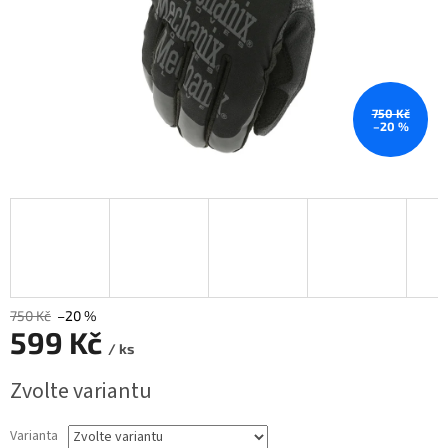
750 Kč
–20 %
750 Kč
–20 %
599 Kč
/ ks
Měrná
Zvolte variantu
cena:
Varianta