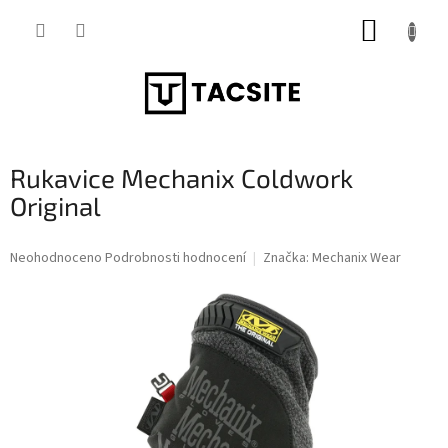
Přejít
NÁKUP
na
obsah
KOŠÍK
Rukavice Mechanix Coldwork
Original
Průměrné
Neohodnoceno
Podrobnosti hodnocení
Značka:
Mechanix Wear
hodnocení
produktu
je
0,0
z
5
hvězdiček.