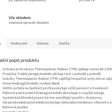
po zaplacení objednávky
po celé ČR
Vše skladem
znamená opravdu skladem
s
Hodnocení
Diskuze
Značka
ailní popis produktu
Ochrana proti nárazu Thermoplastic Rubber (TPR) splňuje normu EN 1359
Prodyšný TrekDry&reg(strednik) udržuje ruce v pohodě a pohodlí.
Uzávěry Thermoplastic Rubber (TPR) zajišťují bezpečné uchycení na zápě
Armortex&reg(strednik) zesílení dlaně.
Vnitřní výztuha na špičkách prstů poskytuje vyšší pevnost a trvanlivost.
Palmové polstrování D3O&reg(strednik) absorbuje a rozptýlí energii.
Syntetická kůžesilná pouze 0,8 mm umožňující použití s dotykovou
obrazovkou&nbsp(strednik) poskytuje dokonalou kombinaci citlivosti a o
Nylonová poutka.