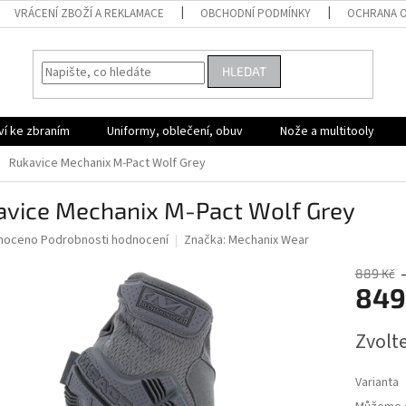
VRÁCENÍ ZBOŽÍ A REKLAMACE
OBCHODNÍ PODMÍNKY
OCHRANA O
HLEDAT
ví ke zbraním
Uniformy, oblečení, obuv
Nože a multitooly
Rukavice Mechanix M-Pact Wolf Grey
avice Mechanix M-Pact Wolf Grey
né
noceno
Podrobnosti hodnocení
Značka:
Mechanix Wear
ní
u
889 Kč
849
Měrná
Zvolt
cena:
ek.
Varianta