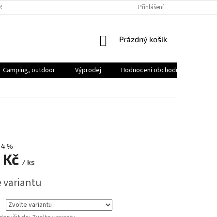
SOBNÍCH ÚDAJŮ
VOLNÁ MÍSTA
Přihlášení
NÁKUPNÍ
Prázdný košík
KOŠÍK
Camping, outdoor
Výprodej
Hodnocení obchodu
Značk
–4 %
 Kč
/ ks
e variantu