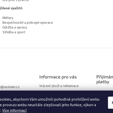
Lze prát v pračce.
šlené využití:
Military
Bezpečnostní a policejní operace
Údržba a opravy
Střelba a sport
Informace pro vás
Přijímá
platby
Vrácení zboží a reklamace
e
@
seznam.cz
Obchodní podmínky
Ochrana osobních údajů
ookies, abychom Vám umožnili pohodlné prohlížení webu
ze provozu webu neustále zlepšovali jeho funkce, výkon a
Volná místa
t.
Více informací