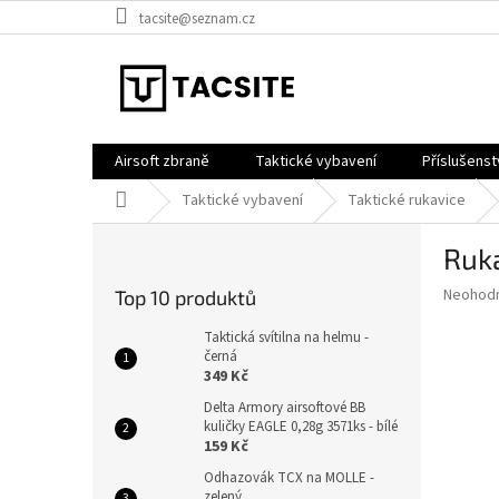
Přejít
tacsite@seznam.cz
na
obsah
Airsoft zbraně
Taktické vybavení
Příslušenst
Domů
Taktické vybavení
Taktické rukavice
P
Ruk
o
s
Průměr
Neohod
Top 10 produktů
t
hodnoce
r
produkt
Taktická svítilna na helmu -
a
černá
je
349 Kč
0,0
n
z
n
Delta Armory airsoftové BB
5
kuličky EAGLE 0,28g 3571ks - bílé
í
hvězdič
159 Kč
p
a
Odhazovák TCX na MOLLE -
zelený