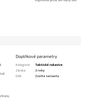
odpovíme ještě ten samý den
Doplňkové parametry
4.
Kategorie
:
Taktické rukavice
Záruka
:
2 roky
stí.
EAN
:
Zvolte variantu
chrany.