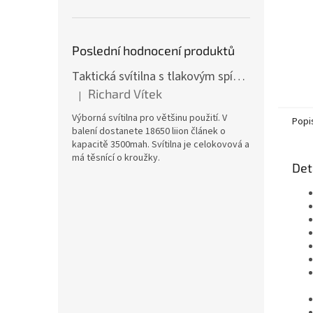
Poslední hodnocení produktů
Taktická svítilna s tlakovým spínačem [TCX]
Richard Vítek
|
Hodnocení produktu je 5 z 5 hvězdiček.
Výborná svítilna pro většinu použití. V
Popi
balení dostanete 18650 liion článek o
kapacitě 3500mah. Svítilna je celokovová a
má těsnící o kroužky.
Det