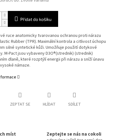
oručit do:
Zvolte variantu
Přidat do košíku
své ruce anatomicky tvarovanou ochranou proti nárazu
stic Rubber (TPR). Maximální kontrola a citlivost úchopu
mm silné syntetické kůži. Umožňuje použití dotykové
. M-Pact jsou vybaveny D3O®(strednik) (strednik)
ním dlaně, které rozptýlí energii při nárazu a sníží únavu
i vysoké námaze.
informace
ZEPTAT SE
HLÍDAT
SDÍLET
ích míst
Zeptejte se nás na cokoli