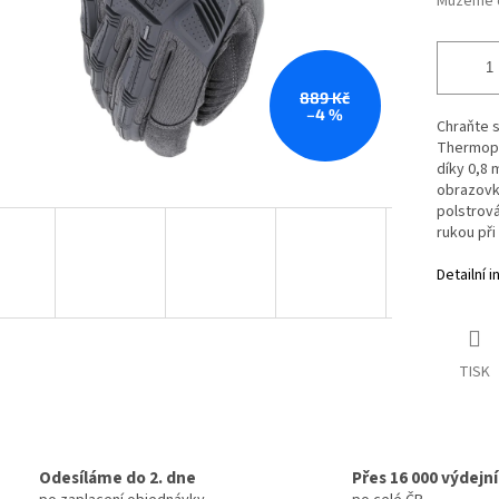
Můžeme d
889 Kč
–4 %
Chraňte 
Thermopla
díky 0,8 
obrazovky
polstrová
rukou př
Detailní 
TISK
Odesíláme do 2. dne
Přes 16 000 výdejn