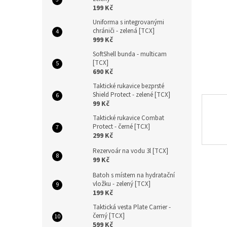
n
199 Kč
e
Uniforma s integrovanými
l
chrániči - zelená [TCX]
999 Kč
SoftShell bunda - multicam
[TCX]
690 Kč
Taktické rukavice bezprsté
Shield Protect - zelené [TCX]
99 Kč
Taktické rukavice Combat
Protect - černé [TCX]
299 Kč
Rezervoár na vodu 3l [TCX]
99 Kč
Batoh s místem na hydratační
vložku - zelený [TCX]
199 Kč
Taktická vesta Plate Carrier -
černý [TCX]
599 Kč