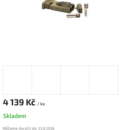
4 139 Kč
/ ks
Měrná
Skladem
cena:
Můžeme doručit do:
13.8.2026