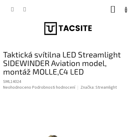
Přejít
NÁKUP
na
obsah
KOŠÍK
Taktická svítilna LED Streamlight
SIDEWINDER Aviation model,
montáž MOLLE,C4 LED
SML14024
Průměrné
Neohodnoceno
Podrobnosti hodnocení
Značka:
Streamlight
hodnocení
produktu
je
0,0
z
5
hvězdiček.