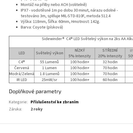
Montáž na přilby nebo ACH (volitelně)
IPX7 - vodotěsné 1m po dobu 30 minut, nárazu odolné -
testováno 3m, splňuje MIL-STD-810F, metoda 512.4
Výška: 118mm, Šířka: 60mm, Hmotnost: 142g.
Barva: Coyote (písková)
Sidewinder® C4® LED Světelný výkon na 2ks AA Alka
NÍZKÝ
STŘEDNÍ
ST
LED
Světelný výkon
5% Intenzity
20% Intenzity
50
C4®
55 Lumenů
100 hodin+
32 hodin
Červená
1 Lumen
100 hodin+
70 hodin
Modrá/Zelená
1.8 Lumenů
100 hodin+
70 hodin
IR LED
25mW/sr
100 hodin+
60 hodin
Doplňkové parametry
Kategorie
:
Příslušenství ke zbraním
Záruka
:
2 roky
Z