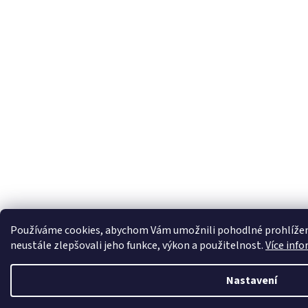
Používáme cookies, abychom Vám umožnili pohodlné prohlížen
neustále zlepšovali jeho funkce, výkon a použitelnost.
Více info
Nastavení