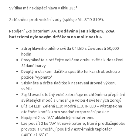
Svítilna má naklápěcí hlavu v úhlu 185°
Zatěsněna proti vnikání vody (splňuje MIL-STD-810F).
Napájení 2ks bateriemi AA.
Dodáváno jen s klipem, 2xAA
bateriemi nylonovým držákem na molle vazbu.
Zdroj hlavního bílého světla C4 LED s životností 50,000
hodin
Povytáhněte a otáčejte voličem druhu světla k dosažení
žádané barvy
Dvojitým stiskem tlačítka spustíte funkci stroboskop z
pozice "vypnuto"
Stiskněte a držte tlačítko k nastavení úrovně výkonu
světla
Zajišťovací otočný volič zabraňuje nechtěnému přepínání
světelných módů a umožňuje volbu 4 světelných zdrojů
Bílá C4 LED; Zelená LED; Modrá LED, IR LED – výstupek na
otočném knoflíku pro snadné rozpoznání pozice
Napájení 2 ks "AA" aklalickými bateriemi.
Lze použít 2 ks "AA" lithiové baterie, které prodlužujídobu
provozu a umožňují použití v extrémních teplotách
(-40˚C až 65˚C)