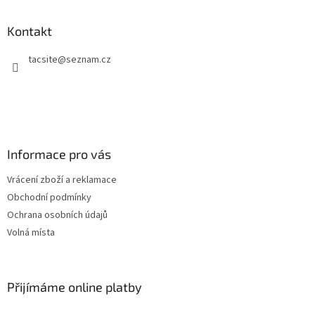
á
p
a
Kontakt
t
tacsite
@
seznam.cz
í
Informace pro vás
Vrácení zboží a reklamace
Obchodní podmínky
Ochrana osobních údajů
Volná místa
Přijímáme online platby