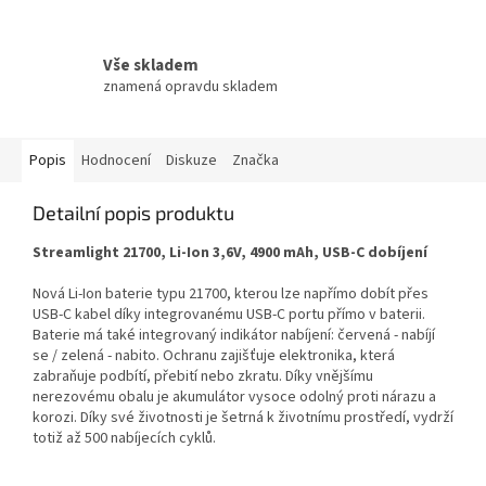
Vše skladem
znamená opravdu skladem
Popis
Hodnocení
Diskuze
Značka
Detailní popis produktu
Streamlight 21700, Li-Ion 3,6V, 4900 mAh, USB-C dobíjení
Nová Li-Ion baterie typu 21700, kterou lze napřímo dobít přes
USB-C kabel díky integrovanému USB-C portu přímo v baterii.
Baterie má také integrovaný indikátor nabíjení: červená - nabíjí
se / zelená - nabito. Ochranu zajišťuje elektronika, která
zabraňuje podbítí, přebití nebo zkratu. Díky vnějšímu
nerezovému obalu je akumulátor vysoce odolný proti nárazu a
korozi. Díky své životnosti je šetrná k životnímu prostředí, vydrží
totiž až 500 nabíjecích cyklů.