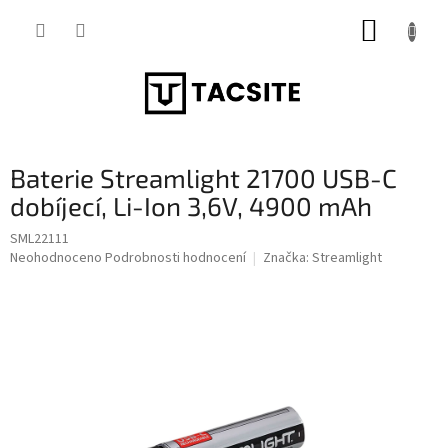
Přejít
NÁKUP
na
obsah
KOŠÍK
Baterie Streamlight 21700 USB-C
dobíjecí, Li-Ion 3,6V, 4900 mAh
SML22111
Průměrné
Neohodnoceno
Podrobnosti hodnocení
Značka:
Streamlight
hodnocení
produktu
je
0,0
z
5
hvězdiček.