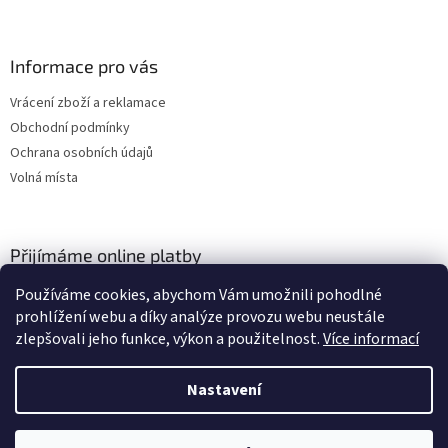
Informace pro vás
Vrácení zboží a reklamace
Obchodní podmínky
Ochrana osobních údajů
Volná místa
Přijímáme online platby
Používáme cookies, abychom Vám umožnili pohodlné
prohlížení webu a díky analýze provozu webu neustále
zlepšovali jeho funkce, výkon a použitelnost.
Více informací
Nastavení
Vytvořil Shoptet
Vážení zákazníci, momentálně čerpáme dovolenou a budeme opět