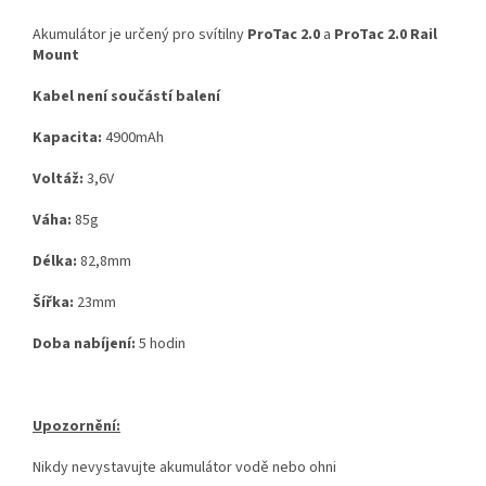
Akumulátor je určený pro svítilny
ProTac 2.0
a
ProTac 2.0 Rail
Mount
Kabel není součástí balení
Kapacita:
4900mAh
Voltáž:
3,6V
Váha:
85g
Délka:
82,8mm
Šířka:
23mm
Doba nabíjení:
5 hodin
Upozornění:
Nikdy nevystavujte akumulátor vodě nebo ohni