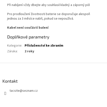
Při nabíjení vždy dbejte aby souhlasil kladný a záporný pól
Pro prodloužení životnosti baterie se doporučuje alespoň
jednou za 3 měsíce nabít, pokud se nepoužívá.
Kabel není součástí balení
Doplňkové parametry
Kategorie
:
Příslušenství ke zbraním
Záruka
:
2 roky
Z
á
p
a
Kontakt
t
tacsite
@
seznam.cz
í