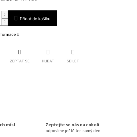
oručit do:
12.8.2026
Přidat do košíku
informace
ZEPTAT SE
HLÍDAT
SDÍLET
ích míst
Zeptejte se nás na cokoli
odpovíme ještě ten samý den