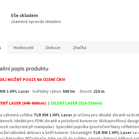
Vše skladem
znamená opravdu skladem
s
Hodnocení
Diskuze
Značka
ailní popis produktu
EJ MOŽNÝ POUZE NA ÚZEMÍ ČR!!!
RM 1 HPL
Laser
Světelný výkon:
500 lm
Dosvit:
210 m
ENÝ LASER (640-660nm)
/
ZELENÝ LASER (510-530nm)
a výkonná svítilna
TLR RM 1
HPL Laser
je určena pro dlouhé zbraně na krat
lenosti. Ideální pro PDW zbraně a pistolové konverze. Nízkoprofilový desig
sti zachycení při manipulaci. Speciální pojistka (pootočení hlavy reflektor
ožní náhodné aktivaci a šetří baterie. Streamlight
TLR RM 1 HPL Laser
se 
i tlakového 90°spínače. Dále se dá do svítilny zapojit i tlakový dálkový sp