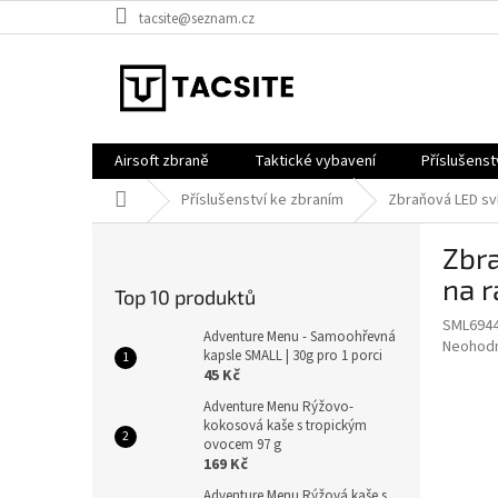
Přejít
tacsite@seznam.cz
na
obsah
Airsoft zbraně
Taktické vybavení
Příslušenst
Domů
Příslušenství ke zbraním
Zbraňová LED sví
P
Zbra
o
s
na r
Top 10 produktů
t
SML694
r
Adventure Menu - Samoohřevná
Průměr
Neohod
a
kapsle SMALL | 30g pro 1 porci
hodnoce
45 Kč
n
produkt
n
Adventure Menu Rýžovo-
je
kokosová kaše s tropickým
í
0,0
ovocem 97 g
z
p
169 Kč
5
a
hvězdič
Adventure Menu Rýžová kaše s