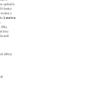
ího spínače
žít funkci
urována z
do
1 metru
m
. Díky
it bez
zbraně.
ové délce
dí