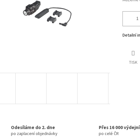
Můžeme d
Detailní 
TISK
Odesíláme do 2. dne
Přes 16 000 výdejn
po zaplacení objednávky
po celé ČR