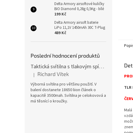
Delta Armory airsoftové kuličky
BIO Diamond 0,28g 0,5Kg - bílé
199 Kč
Delta Armory airsoft baterie
LiPo 11,1V 1450mAh 30C T-Plug
489 Kč
Popi
Poslední hodnocení produktů
Det
Taktická svítilna s tlakovým spínačem [TCX]
Richard Vítek
|
PROD
Hodnocení produktu je 5 z 5 hvězdiček.
Výborná svítilna pro většinu použití. V
TLR 
balení dostanete 18650 liion článek o
kapacitě 3500mah. Svítilna je celokovová a
ČERV
má těsnící o kroužky.
Malá 
vzdá
možno
znem
pomoc