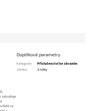
Doplňkové parametry
Kategorie
:
Příslušenství ke zbraním
Záruka
:
2 roky
ší
n zabraňuje
u)
ovládá za
ínač s