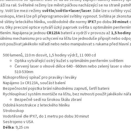
ží na rail. Světelné režimy lze měnit páčkou nacházející se na straně patn
lny. Volit lze mezi režimy
světlo/světlo+laser/laser
. Dále lze u svítilny vyu
oskopu, která lze při přeprogramování svítilny vypnout. Svítilna je zkonst
né slitiny leteckého hliníku, voděodolné dle normy
IPX7
po dobu
30 minut
u. Díky precizní optice vytváří úzký paprsek světla s optimálním periferní
tlením. Napájena je jednou
CR123A
baterií a vydrží v provozu až
1,5 hodiny
iálnímu mechanismu pro uchycení na lištu lze jednoduše připojit nebo odpoj
osti používat jakékoliv nářadí nebo nebo manipulovat s rukama před hlavní 
500 lumenů, 210 m dosvit, 1,5 hodiny výdrž, 11 000 cd
Optika vytvářející ostrý kužel s optimálním periferním světlem
Červený laser o vlnové délce 640 - 660nm nebo zelený laser o vln
510-530nm
Nízkoprofilový spínač pro praváky i leváky
Napájeno 1x CR123A, součást balení
Bezpečnostní pojistka brání náhodnému zapnutí, šetří baterii
Rychloupínací systém montáže na lištu, bez nutnosti použít jakékoliv nářa
Bezpečně sedí na širokou škálu zbraní
Odolná konstrukce z leteckého hliníku
Stroboskop
Vodotěsné dle IPX7, do 1 metru po dobu 30 minut
Sestrojeno v USA
Délka
: 9,25 cm