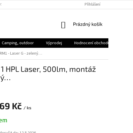
SOBNÍCH ÚDAJŮ
VOLNÁ MÍSTA
Přihlášení
NÁKUPNÍ
Prázdný košík
KOŠÍK
Camping, outdoor
Výprodej
Hodnocení obchodu
Značk
 RM1 - Laser G - zelený…
 1 HPL Laser, 500lm, montáž
ený…
669 Kč
/ ks
dem