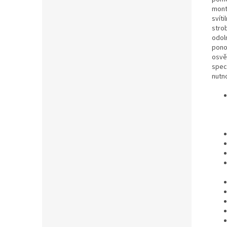
montá
svíti
strob
odol
ponor
osvě
spec
nutn