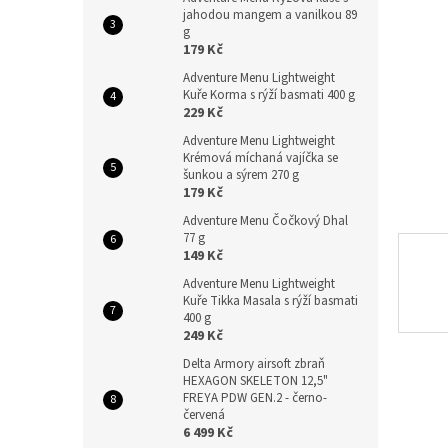
n
jahodou mangem a vanilkou 89
e
g
l
179 Kč
Adventure Menu Lightweight
Kuře Korma s rýží basmati 400 g
229 Kč
Adventure Menu Lightweight
Krémová míchaná vajíčka se
šunkou a sýrem 270 g
179 Kč
Adventure Menu Čočkový Dhal
77 g
149 Kč
Adventure Menu Lightweight
Kuře Tikka Masala s rýží basmati
400 g
249 Kč
Delta Armory airsoft zbraň
HEXAGON SKELETON 12,5"
FREYA PDW GEN.2 - černo-
červená
6 499 Kč