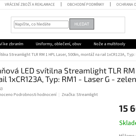
VRÁCENÍ ZBOŽÍ A REKLAMACE
OBCHODNÍ PODMÍNKY
OCHRANA O
HLEDAT
ví ke zbraním
Uniformy, oblečení, obuv
Nože a multitooly
tilna Streamlight TLR RM 1 HPL Laser, 500lm, montáž na rail 1xCR123A, Typ:
ňová LED svítilna Streamlight TLR RM
ail 1xCR123A, Typ: RM1 - Laser G - zel
43
né
noceno
Podrobnosti hodnocení
Značka:
Streamlight
ní
15 
u
Měrná
Skla
cena:
ek.