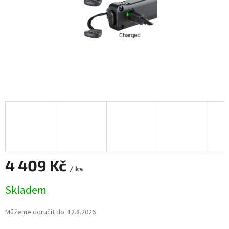
4 409 Kč
/ ks
Měrná
Skladem
cena:
Můžeme doručit do:
12.8.2026