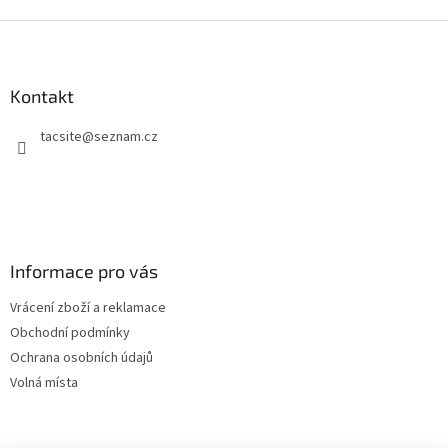
Z
á
p
a
Kontakt
t
tacsite
@
seznam.cz
í
Informace pro vás
Vrácení zboží a reklamace
Obchodní podmínky
Ochrana osobních údajů
Volná místa