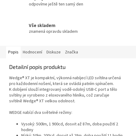
odpovíme ještě ten samý den
Vše skladem
znamená opravdu skladem
Popis
Hodnocení
Diskuze
Značka
Detailní popis produktu
Wedge® XT je kompaktní, výkonná nabíjecí LED svítilna určená
pro každodenní nošení, která se ovládá patním spínačem.
K dobíjení slouží integrovaný vodě-odolný USB-C port a tělo
svítilny je vyrobeno z eloxovaného hliníku, což zaručuje
svítilně Wedge® XT velkou odolnost.
WEDGE nabízí dva světelné režimy:
Vysoký: 500lm, 1 900cd, dosvit až 87m, doba použití 2
hodiny
Nízký: 50lm, 200cd, dosvit až 28m, doba použití 11 hodin