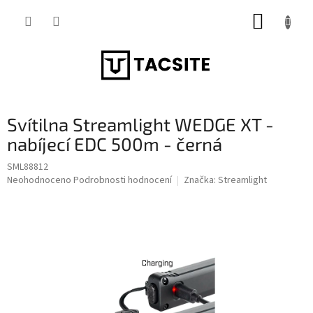
Přejít
NÁKUP
na
obsah
KOŠÍK
Svítilna Streamlight WEDGE XT -
nabíjecí EDC 500m - černá
SML88812
Průměrné
Neohodnoceno
Podrobnosti hodnocení
Značka:
Streamlight
hodnocení
produktu
je
0,0
z
5
hvězdiček.