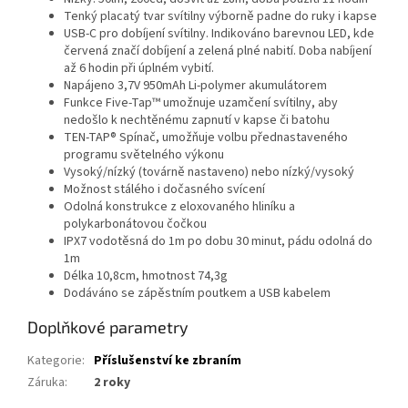
Tenký placatý tvar svítilny výborně padne do ruky i kapse
USB-C pro dobíjení svítilny. Indikováno barevnou LED, kde
červená značí dobíjení a zelená plné nabití. Doba nabíjení
až 6 hodin při úplném vybití.
Napájeno 3,7V 950mAh Li-polymer akumulátorem
Funkce Five-Tap™ umožnuje uzamčení svítilny, aby
nedošlo k nechtěnému zapnutí v kapse či batohu
TEN-TAP® Spínač, umožňuje volbu přednastaveného
programu světelného výkonu
Vysoký/nízký (továrně nastaveno) nebo nízký/vysoký
Možnost stálého i dočasného svícení
Odolná konstrukce z eloxovaného hliníku a
polykarbonátovou čočkou
IPX7 vodotěsná do 1m po dobu 30 minut, pádu odolná do
1m
Délka 10,8cm, hmotnost 74,3g
Dodáváno se zápěstním poutkem a USB kabelem
Doplňkové parametry
Kategorie
:
Příslušenství ke zbraním
Záruka
:
2 roky