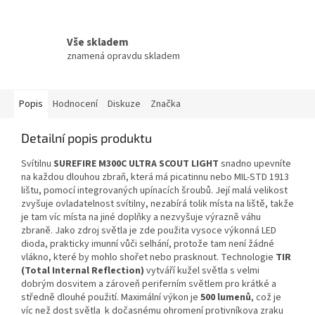
Vše skladem
znamená opravdu skladem
Popis
Hodnocení
Diskuze
Značka
Detailní popis produktu
Svítilnu
SUREFIRE M300C ULTRA SCOUT LIGHT
snadno upevníte
na každou dlouhou zbraň, která má picatinnu nebo MIL-STD 1913
lištu, pomocí integrovaných upínacích šroubů. Její malá velikost
zvyšuje ovladatelnost svítilny, nezabírá tolik místa na liště, takže
je tam víc místa na jiné doplňky a nezvyšuje výrazně váhu
zbraně. Jako zdroj světla je zde použita vysoce výkonná LED
dioda, prakticky imunní vůči selhání, protože tam není žádné
vlákno, které by mohlo shořet nebo prasknout. Technologie
TIR
(Total Internal Reflection)
vytváří kužel světla s velmi
dobrým dosvitem a zároveň periferním světlem pro krátké a
středně dlouhé použití. Maximální výkon je
500 lumenů
, což je
víc než dost světla k dočasnému ohromení protivníkova zraku