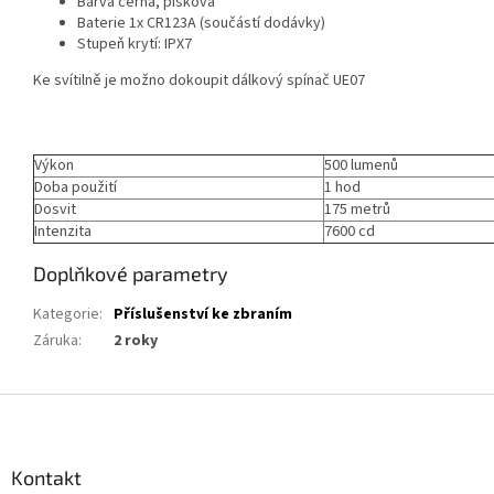
Barva černá, písková
Baterie 1x CR123A (součástí dodávky)
Stupeň krytí: IPX7
Ke svítilně je možno dokoupit dálkový spínač UE07
Výkon
500 lumenů
Doba použití
1 hod
Dosvit
175 metrů
Intenzita
7600 cd
Doplňkové parametry
Kategorie
:
Příslušenství ke zbraním
Záruka
:
2 roky
Z
á
p
a
Kontakt