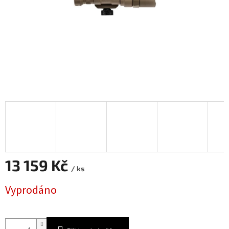
13 159 Kč
/ ks
Měrná
Vyprodáno
cena: