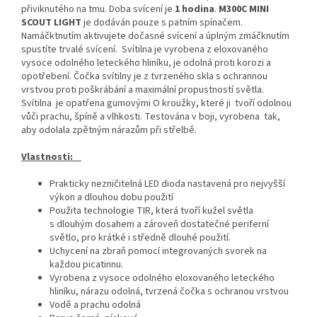
přiviknutého na tmu. Doba svícení je
1 hodina
.
M300C MINI
SCOUT LIGHT
je dodáván pouze s patním spínačem.
Namáčktnutím aktivujete dočasné svícení a úplným zmáčknutím
spustíte trvalé svícení. Svítilna je vyrobena z eloxovaného
vysoce odolného leteckého hliníku, je odolná proti korozi a
opotřebení. Čočka svítilny je z tvrzeného skla s ochrannou
vrstvou proti poškrábání a maximální propustností světla.
Svítilna je opatřena gumovými O kroužky, které ji tvoří odolnou
vůči prachu, špíně a vlhkosti. Testována v boji, vyrobena tak,
aby odolala zpětným nárazům při střelbě.
Vlastnosti:
Prakticky nezničitelná LED dioda nastavená pro nejvyšší
výkon a dlouhou dobu použití
Použita technologie TIR, která tvoří kužel světla
s dlouhým dosahem a zároveň dostatečné periferní
světlo, pro krátké i středně dlouhé použití.
Uchycení na zbraň pomocí integrovaných svorek na
každou picatinnu.
Vyrobena z vysoce odolného eloxovaného leteckého
hliníku, nárazu odolná, tvrzená čočka s ochranou vrstvou
Vodě a prachu odolná