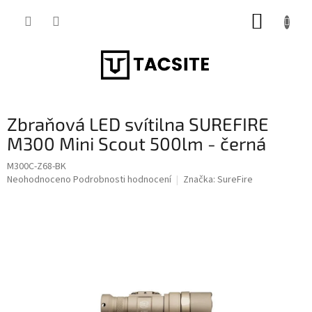
Přejít
NÁKUP
na
obsah
KOŠÍK
Zbraňová LED svítilna SUREFIRE
M300 Mini Scout 500lm - černá
M300C-Z68-BK
Průměrné
Neohodnoceno
Podrobnosti hodnocení
Značka:
SureFire
hodnocení
produktu
je
0,0
z
5
hvězdiček.