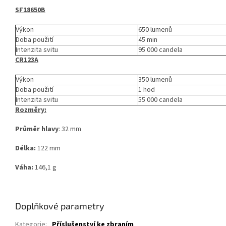
SF18650B
Výkon
650 lumenů
Doba použití
45 min
Intenzita svitu
95 000 candela
CR123A
Výkon
350 lumenů
Doba použití
1 hod
Intenzita svitu
55 000 candela
Rozměry:
Průměr hlavy
: 32 mm
Délka:
122 mm
Váha:
146,1 g
Doplňkové parametry
Kategorie
:
Příslušenství ke zbraním