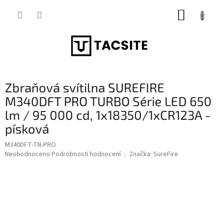
Přejít
NÁKUP
na
obsah
KOŠÍK
Zbraňová svítilna SUREFIRE
M340DFT PRO TURBO Série LED 650
lm / 95 000 cd, 1x18350/1xCR123A -
písková
M340DFT-TN-PRO
Průměrné
Neohodnoceno
Podrobnosti hodnocení
Značka:
SureFire
hodnocení
produktu
je
0,0
z
5
hvězdiček.