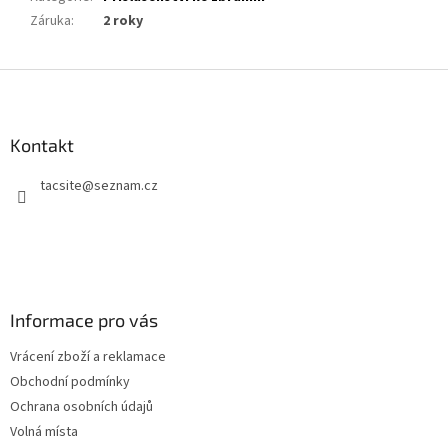
Záruka
:
2 roky
Z
á
p
a
Kontakt
t
tacsite
@
seznam.cz
í
Informace pro vás
Vrácení zboží a reklamace
Obchodní podmínky
Ochrana osobních údajů
Volná místa