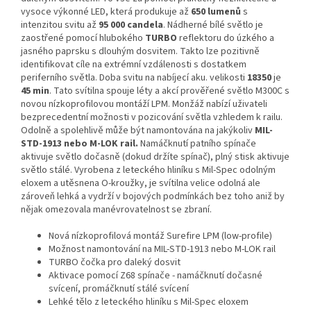
vysoce výkonné LED, která produkuje až
650 lumenů
s
intenzitou svitu až
95 000 candela
. Nádherné bílé světlo je
zaostřené pomocí hlubokého
TURBO
reflektoru do úzkého a
jasného paprsku s dlouhým dosvitem. Takto lze pozitivně
identifikovat cíle na extrémní vzdálenosti s dostatkem
periferního světla
. Doba svitu na nabíjecí aku. velikosti
18350
je
45 min
.
Tato svítilna spouje léty a akcí prověřené světlo M300C s
novou nízkoprofilovou montáží LPM. Monžáž nabízí uživateli
bezprecedentní možnosti v pozicování světla vzhledem k railu.
Odolně a spolehlivě může být namontována na jakýkoliv
MIL-
STD-1913 nebo M-LOK rail.
Namáčknutí patního spínače
aktivuje světlo dočasně (dokud držíte spínač), plný stisk aktivuje
světlo stálé. Vyrobena z leteckého hliníku s Mil-Spec odolným
eloxem a utěsnena O-kroužky, je svítilna velice odolná ale
zároveň lehká a vydrží v bojových podmínkách bez toho aniž by
nějak omezovala manévrovatelnost se zbraní.
Nová nízkoprofilová montáž Surefire LPM (low-profile)
Možnost namontování na MIL-STD-1913 nebo M-LOK rail
TURBO čočka pro daleký dosvit
Aktivace pomocí Z68 spínače - namáčknutí dočasné
svícení, promáčknutí stálé svícení
Lehké tělo z leteckého hliníku s Mil-Spec eloxem