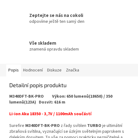
Zeptejte se nás na cokoli
odpovíme ještě ten samý den
Vše skladem
znamená opravdu skladem
Popis
Hodnocení
Diskuze
Značka
Detailní popis produktu
M340DFT-BK-PRO Výkon: 650 lumenů(18650) / 350
lumenů(123A) Dosvit: 616 m
Li-ion Aku 18350 - 3,7V / 1100mAh součástí
Surefire
M340DFT-BK-PRO
z řady svítilen
TURBO
je ultimátní
zbraňová svítilna,
vyznačující se úzkým světelným paprskem s
dalekým dosvitem. To vše za pomoci prakticky nezničitelné a