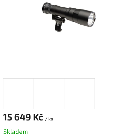
15 649 Kč
/ ks
Měrná
Skladem
cena: