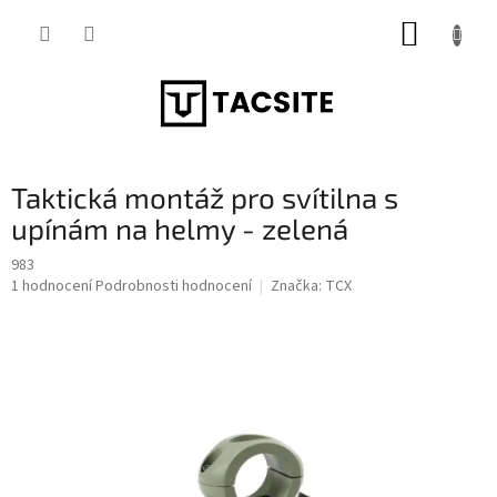
Přejít
NÁKUP
na
obsah
KOŠÍK
Taktická montáž pro svítilna s
upínám na helmy - zelená
983
Průměrné
1 hodnocení
Podrobnosti hodnocení
Značka:
TCX
hodnocení
produktu
je
5,0
z
5
hvězdiček.