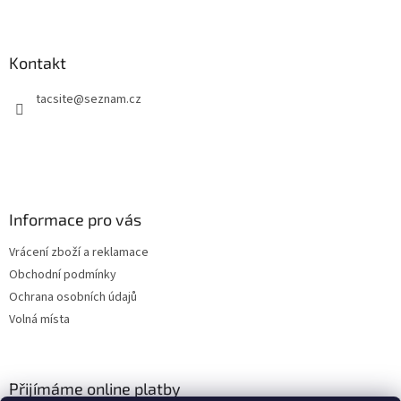
Z
á
p
a
Kontakt
t
tacsite
@
seznam.cz
í
Informace pro vás
Vrácení zboží a reklamace
Obchodní podmínky
Ochrana osobních údajů
Volná místa
Přijímáme online platby