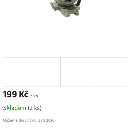
199 Kč
/ ks
Měrná
Skladem
(2 ks)
cena:
Můžeme doručit do:
13.8.2026