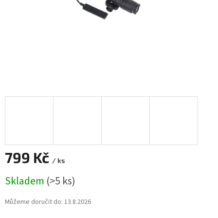
799 Kč
/ ks
Měrná
Skladem
(>5 ks)
cena:
Můžeme doručit do:
13.8.2026