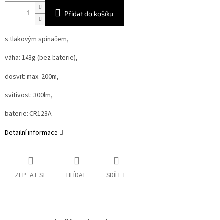
Přidat do košíku
s tlakovým spínačem,
váha: 143g (bez baterie),
dosvit: max. 200m,
svítivost: 300lm,
baterie: CR123A
Detailní informace
ZEPTAT SE
HLÍDAT
SDÍLET