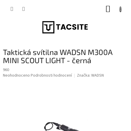
Přejít
NÁKUP
na
obsah
KOŠÍK
Taktická svítilna WADSN M300A
MINI SCOUT LIGHT - černá
960
Průměrné
Neohodnoceno
Podrobnosti hodnocení
Značka:
WADSN
hodnocení
produktu
je
0,0
z
5
hvězdiček.