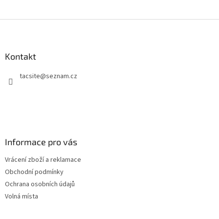
Z
á
p
a
Kontakt
t
tacsite
@
seznam.cz
í
Informace pro vás
Vrácení zboží a reklamace
Obchodní podmínky
Ochrana osobních údajů
Volná místa