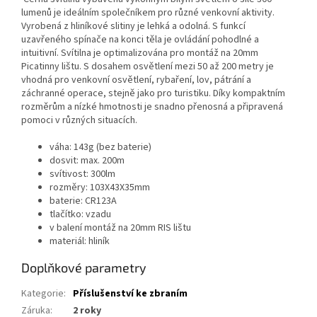
lumenů je ideálním společníkem pro různé venkovní aktivity.
Vyrobená z hliníkové slitiny je lehká a odolná. S funkcí
uzavřeného spínače na konci těla je ovládání pohodlné a
intuitivní. Svítilna je optimalizována pro montáž na 20mm
Picatinny lištu. S dosahem osvětlení mezi 50 až 200 metry je
vhodná pro venkovní osvětlení, rybaření, lov, pátrání a
záchranné operace, stejně jako pro turistiku. Díky kompaktním
rozměrům a nízké hmotnosti je snadno přenosná a připravená
pomoci v různých situacích.
váha: 143g (bez baterie)
dosvit: max. 200m
svítivost: 300lm
rozměry: 103X43X35mm
baterie: CR123A
tlačítko: vzadu
v balení montáž na 20mm RIS lištu
materiál: hliník
Doplňkové parametry
Kategorie
:
Příslušenství ke zbraním
Záruka
:
2 roky