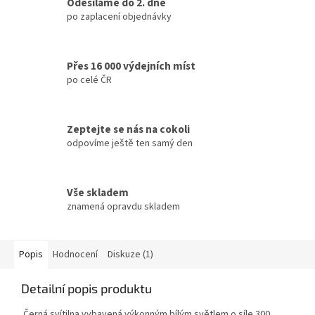
Odesíláme do 2. dne
po zaplacení objednávky
Přes 16 000 výdejních míst
po celé ČR
Zeptejte se nás na cokoli
odpovíme ještě ten samý den
Vše skladem
znamená opravdu skladem
Popis
Hodnocení
Diskuze (1)
Detailní popis produktu
Černá svítilna vybavená výkonným bílým světlem o síle 300