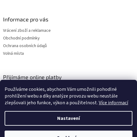
Informace pro vás
Vrácení zboží a reklamace
Obchodní podmínky
Ochrana osobních údajů
Volná místa
Přijímáme online platby
Používáme cookies, abychom Vám umožnili pohodlné
prohlížení webu a díky analýze provozu webu neustále
zlepšovali jeho funkce, výkon a použitelnost.
Více informací
Nastavení
Vytvořil Shoptet
Vážení zákazníci, momentálně čerpáme dovolenou a budeme opět
expedovat od středy 28. července. Počítejte s doručením zásilek