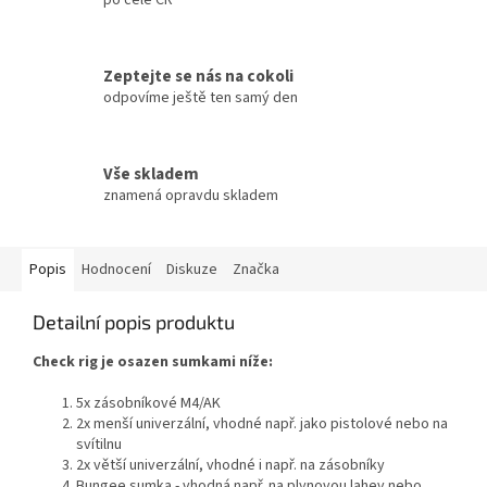
Zeptejte se nás na cokoli
odpovíme ještě ten samý den
Vše skladem
znamená opravdu skladem
Popis
Hodnocení
Diskuze
Značka
Detailní popis produktu
Check rig je osazen sumkami níže:
5x zásobníkové M4/AK
2x menší univerzální, vhodné např. jako pistolové nebo na
svítilnu
2x větší univerzální, vhodné i např. na zásobníky
Bungee sumka - vhodná např. na plynovou lahev nebo