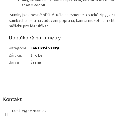
lahev s vodou
Sumky jsou pevně přišité. Dále nalezneme 3 suché zipy, 2 na
sumkách a třetí na zádovém popruhu, kam si můžete umístit
nášivku pro identifikaci.
Doplňkové parametry
Kategorie
:
Taktické vesty
Záruka
:
2 roky
Barva
:
černá
Z
á
p
a
Kontakt
t
tacsite
@
seznam.cz
í