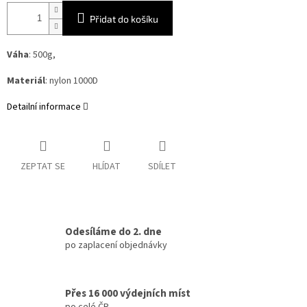
Přidat do košíku
Váha
: 500g,
Materiál
: nylon 1000D
Detailní informace
ZEPTAT SE
HLÍDAT
SDÍLET
Odesíláme do 2. dne
po zaplacení objednávky
Přes 16 000 výdejních míst
po celé ČR