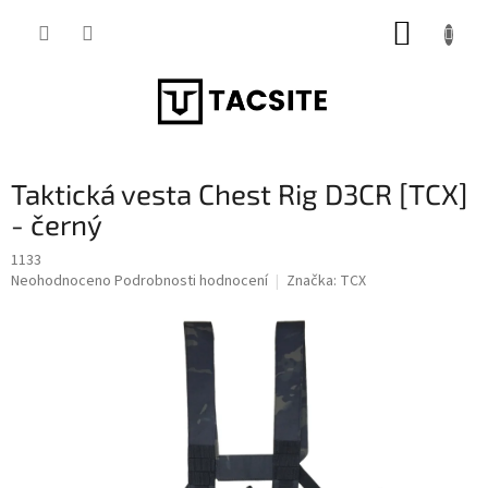
Přejít
NÁKUP
na
obsah
KOŠÍK
Taktická vesta Chest Rig D3CR [TCX]
- černý
1133
Průměrné
Neohodnoceno
Podrobnosti hodnocení
Značka:
TCX
hodnocení
produktu
je
0,0
z
5
hvězdiček.