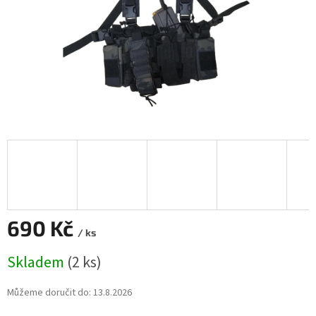
690 Kč
/ ks
Měrná
Skladem
(2 ks)
cena:
Můžeme doručit do:
13.8.2026