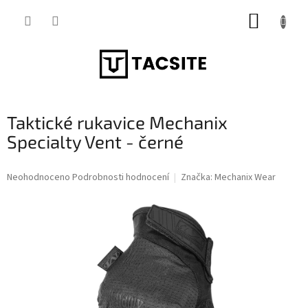
Přejít
NÁKUP
na
obsah
KOŠÍK
Taktické rukavice Mechanix
Specialty Vent - černé
Průměrné
Neohodnoceno
Podrobnosti hodnocení
Značka:
Mechanix Wear
hodnocení
produktu
je
0,0
z
5
hvězdiček.