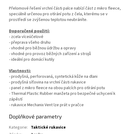
Přelomové řešení vrchní části palce nabízí část z mikro fleece,
speciálně určenou pro otírání potu z čela, kterému se v
prostředí se zvýšenou teplotou neubráníte.
Doporučené použití:
- zcela víceúčelové
- přeprava všeho druhu
- vhodné pro běžnou údržbu a opravy
- vhodné pro provoz běžných zařízení a strojů
- ideální pro domácí kutily
Vlastnosti:
- prodyšná, perforovaná, syntetická kůže na dlani
- prodyšná síťovina na vrchní části rukavice
- panel z mikro fleece na obou palcích pro otírání potu
- Thermal Plastic Rubber manžeta pro bezpečné uchycení k
zápěstí
- rukavice Mechanix Vent lze prát v pračce
Doplňkové parametry
Kategorie
:
Taktické rukavice