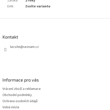
Záruka
:
2 roky
EAN
:
Zvolte variantu
Z
á
p
a
Kontakt
t
tacsite
@
seznam.cz
í
Informace pro vás
Vrácení zboží a reklamace
Obchodní podmínky
Ochrana osobních údajů
Volná místa