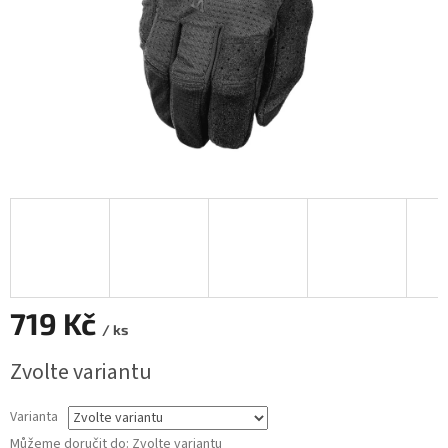
719 Kč
/ ks
Měrná
Zvolte variantu
cena:
Varianta
Můžeme doručit do:
Zvolte variantu