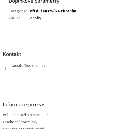
Doplňkové parametry
Kategorie
:
Příslušenství ke zbraním
Záruka
:
2 roky
Z
á
p
a
Kontakt
t
tacsite
@
seznam.cz
í
Informace pro vás
Vrácení zboží a reklamace
Obchodní podmínky