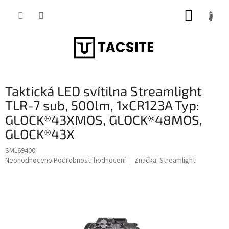
Přejít
NÁKUP
na
obsah
KOŠÍK
Taktická LED svítilna Streamlight
TLR-7 sub, 500lm, 1xCR123A Typ:
GLOCK®43XMOS, GLOCK®48MOS,
GLOCK®43X
SML69400
Průměrné
Neohodnoceno
Podrobnosti hodnocení
Značka:
Streamlight
hodnocení
produktu
je
0,0
z
5
hvězdiček.