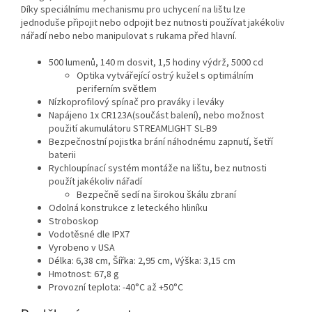
Díky speciálnímu mechanismu pro uchycení na lištu lze
jednoduše připojit nebo odpojit bez nutnosti používat jakékoliv
nářadí nebo nebo manipulovat s rukama před hlavní.
500 lumenů, 140 m dosvit, 1,5 hodiny výdrž, 5000 cd
Optika vytvářející ostrý kužel s optimálním
periferním světlem
Nízkoprofilový spínač pro praváky i leváky
Napájeno 1x CR123A(součást balení), nebo možnost
použití akumulátoru STREAMLIGHT SL-B9
Bezpečnostní pojistka brání náhodnému zapnutí, šetří
baterii
Rychloupínací systém montáže na lištu, bez nutnosti
použít jakékoliv nářadí
Bezpečně sedí na širokou škálu zbraní
Odolná konstrukce z leteckého hliníku
Stroboskop
Vodotěsné dle IPX7
Vyrobeno v USA
Délka: 6,38 cm, Šířka: 2,95 cm, Výška: 3,15 cm
Hmotnost: 67,8 g
Provozní teplota: -40°C až +50°C