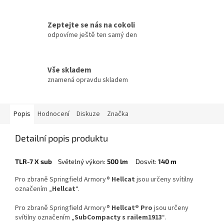
Zeptejte se nás na cokoli
odpovíme ještě ten samý den
Vše skladem
znamená opravdu skladem
Popis
Hodnocení
Diskuze
Značka
Detailní popis produktu
TLR-7 X
sub
Světelný výkon:
500 lm
Dosvit:
140 m
Pro zbraně Springfield Armory®
Hellcat
jsou určeny svítilny
označením „
Hellcat
“.
Pro zbraně Springfield Armory®
Hellcat® Pro
jsou určeny
svítilny označením „
SubCompacty s railem1913
“.