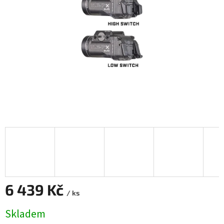
6 439 Kč
/ ks
Měrná
Skladem
cena: