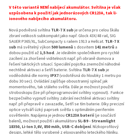
V této variantě NENÍ nabíjecí akumulátor. Svítilna je však
uzpůsobena k použití jak jednorázových CR123A, tak li-
ionového nabíjecího akumulátoru.
Nová podvěsná svítilna
TLR-7 X sub
je určena pro celou škálu
zbraní velikosti subkompakt jako např. Glock 43X/48 rail, SIG
SAUER P365/XL, SubCompacty s railem 1913 a Hellcat
.
TLR-7 X
sub
má světelný výkon
500 lumenů
s dosvitem
141 metrů
a
dobou použití až
1,5 hod
. Je ideálním společníkem pro rychlé
zacílení za zhoršené viditelnosti např. při obraně domova a
řešení taktických situací. Speciální pojistka znemožní náhodné
nechtěné aktivaci a šetří baterie. Svítilna
TLR-7 X
sub
je
voděodolná dle normy
IPX7
(vodotěsná do hloubky 1 metru po
dobu 30 sec). Ovládání zajišťuje oboustranný spínač jak
momentového, tak stáleho světla. Dále je možnost použití
stroboskopu (lze při přeprogramování svítilny vypnout). Funkce
bezpečného vypnutí svítilny zabrání nechtěné aktivaci svítilny
např. při přepravě v zavazadle, šetří se tím baterie. Díky precizní
optice vytváří úzký paprsek světla s optimálním periferním
osvětlením. Napájena je jednou
CR123A baterií
(je součástí
balení), možnost použití i akumulátoru
SL-B9 -
Streamlight
18350, Li-Ion 3,6V, 850 mAh, USB-C dobíjení
. Nízkoprofilový
design, lehké tělo vyrobené z eloxovaného leteckého hliníku.