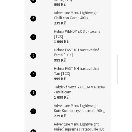
n
999 Kč
e
Adventure Menu Lightweight
l
Chilli con Carne 400 g
239 Kč
Helma WENDY EX 3.0 - zelená
[TCX]
1 099 Kč
Helma FAST MH nastavitelná -
černá [TCX]
999 Kč
Helma FAST MH nastavitelná -
Tan [TCX]
999 Kč
Taktická vesta YAKEDA VT-6094A
- multicam
1 699 Kč
Adventure Menu Lightweight
Kuře Korma s rýží basmati 400 g
229 Kč
Adventure Menu Lightweight
Kuřecí supreme s ratatouille 400