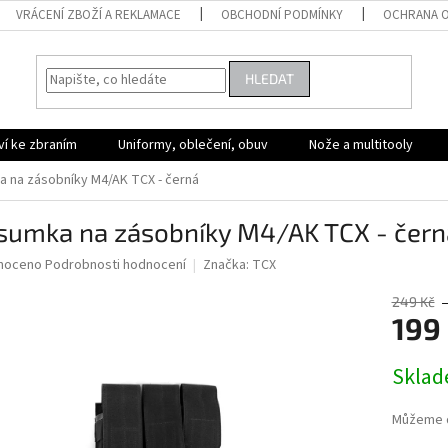
VRÁCENÍ ZBOŽÍ A REKLAMACE
OBCHODNÍ PODMÍNKY
OCHRANA O
HLEDAT
ví ke zbraním
Uniformy, oblečení, obuv
Nože a multitooly
a na zásobníky M4/AK TCX - černá
jsumka na zásobníky M4/AK TCX - čern
né
noceno
Podrobnosti hodnocení
Značka:
TCX
ní
u
249 Kč
199
Měrná
Skla
cena:
ek.
Můžeme d