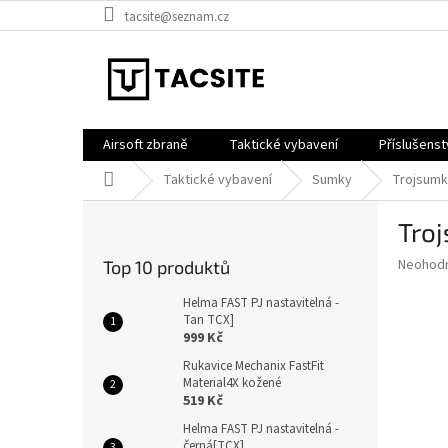
Přejít
tacsite@seznam.cz
na
obsah
Airsoft zbraně
Taktické vybavení
Příslušenst
Domů
Taktické vybavení
Sumky
Trojsumk
P
Tro
o
s
Průměr
Neohod
Top 10 produktů
t
hodnoce
r
produkt
Helma FAST PJ nastavitelná -
a
Tan TCX]
je
999 Kč
0,0
n
z
n
Rukavice Mechanix FastFit
5
Material4X kožené
í
hvězdič
519 Kč
p
a
Helma FAST PJ nastavitelná -
černá[TCX]