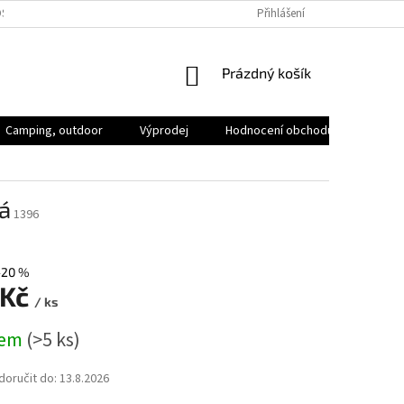
SOBNÍCH ÚDAJŮ
VOLNÁ MÍSTA
Přihlášení
NÁKUPNÍ
Prázdný košík
KOŠÍK
Camping, outdoor
Výprodej
Hodnocení obchodu
Značk
á
1396
–20 %
 Kč
/ ks
dem
(>5 ks)
oručit do:
13.8.2026