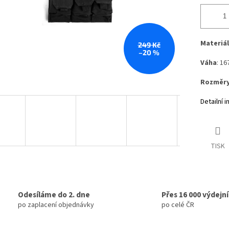
Materiál
249 Kč
–20 %
Váha
: 16
Rozměr
Detailní 
TISK
Odesíláme do 2. dne
Přes 16 000 výdejn
po zaplacení objednávky
po celé ČR