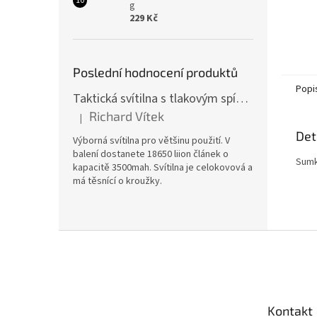
g
229 Kč
Poslední hodnocení produktů
Popi
Taktická svítilna s tlakovým spínačem [TCX]
Richard Vítek
|
Hodnocení produktu je 5 z 5 hvězdiček.
Det
Výborná svítilna pro většinu použití. V
balení dostanete 18650 liion článek o
Sumk
kapacitě 3500mah. Svítilna je celokovová a
má těsnící o kroužky.
Z
á
p
a
t
Kontakt
í