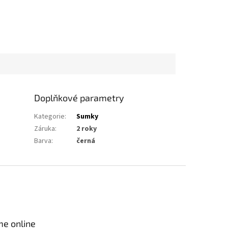
Doplňkové parametry
Kategorie
:
Sumky
Záruka
:
2 roky
Barva
:
černá
me online