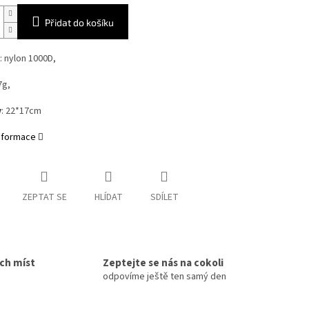
Přidat do košíku
: nylon 1000D,
7g,
y
: 22*17cm
informace
ZEPTAT SE
HLÍDAT
SDÍLET
ích míst
Zeptejte se nás na cokoli
odpovíme ještě ten samý den