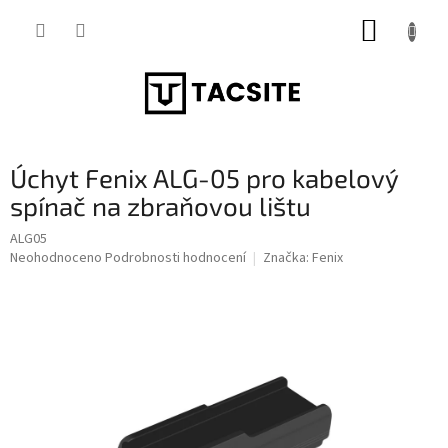
Přejít
NÁKUP
na
obsah
KOŠÍK
Úchyt Fenix ALG-05 pro kabelový
spínač na zbraňovou lištu
ALG05
Průměrné
Neohodnoceno
Podrobnosti hodnocení
Značka:
Fenix
hodnocení
produktu
je
0,0
z
5
hvězdiček.