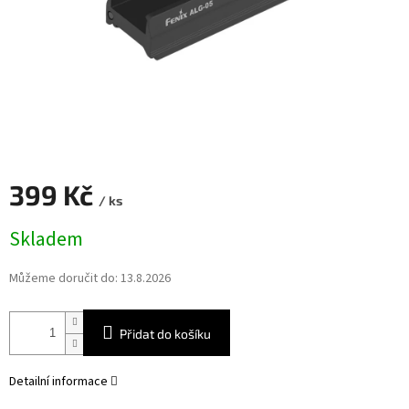
399 Kč
/ ks
Měrná
Skladem
cena:
Můžeme doručit do:
13.8.2026
Přidat do košíku
Detailní informace