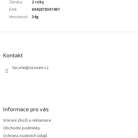
Záruka
:
2 roky
EAN
:
6942870307497
Hmotnost
:
34g
Z
á
p
a
Kontakt
t
tacsite
@
seznam.cz
í
Informace pro vás
Vrácení zboží a reklamace
Obchodní podmínky
Ochrana osobních údajů