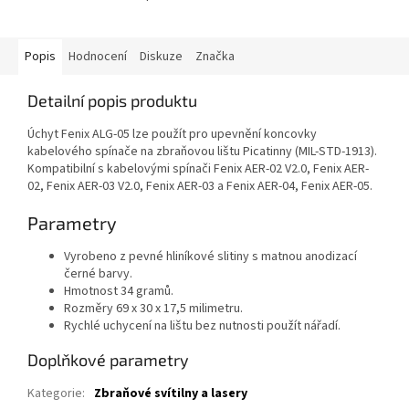
Popis
Hodnocení
Diskuze
Značka
Detailní popis produktu
Úchyt Fenix ALG-05 lze použít pro upevnění koncovky
kabelového spínače na zbraňovou lištu Picatinny (MIL-STD-1913).
Kompatibilní s kabelovými spínači Fenix AER-02 V2.0, Fenix AER-
02, Fenix AER-03 V2.0, Fenix AER-03 a Fenix AER-04, Fenix AER-05.
Parametry
Vyrobeno z pevné hliníkové slitiny s matnou anodizací
černé barvy.
Hmotnost 34 gramů.
Rozměry 69 x 30 x 17,5 milimetru.
Rychlé uchycení na lištu bez nutnosti použít nářadí.
Doplňkové parametry
Kategorie
:
Zbraňové svítilny a lasery