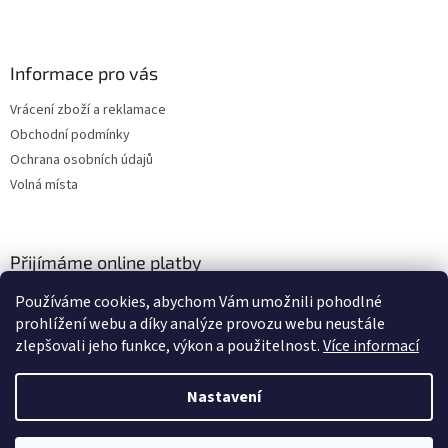
Informace pro vás
Vrácení zboží a reklamace
Obchodní podmínky
Ochrana osobních údajů
Volná místa
Přijímáme online platby
Používáme cookies, abychom Vám umožnili pohodlné
prohlížení webu a díky analýze provozu webu neustále
zlepšovali jeho funkce, výkon a použitelnost.
Více informací
Nastavení
Vytvořil Shoptet
Vážení zákazníci, momentálně čerpáme dovolenou a budeme opět