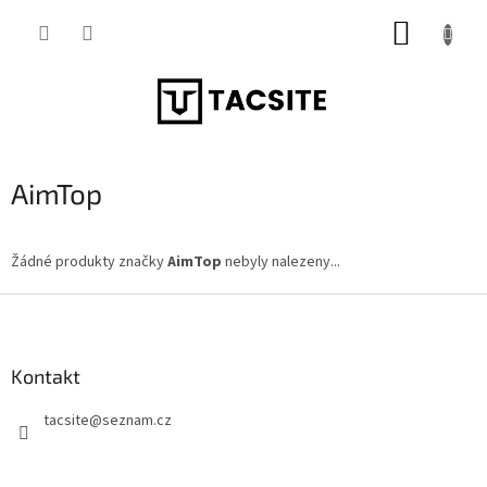
Přejít
NÁKUP
na
obsah
KOŠÍK
AimTop
Žádné produkty značky
AimTop
nebyly nalezeny...
Z
á
p
a
Kontakt
t
tacsite
@
seznam.cz
í