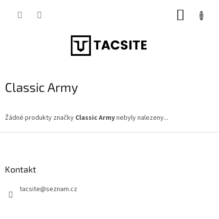
Přejít
NÁKUP
na
obsah
KOŠÍK
Classic Army
Žádné produkty značky
Classic Army
nebyly nalezeny...
Z
á
p
a
Kontakt
t
tacsite
@
seznam.cz
í