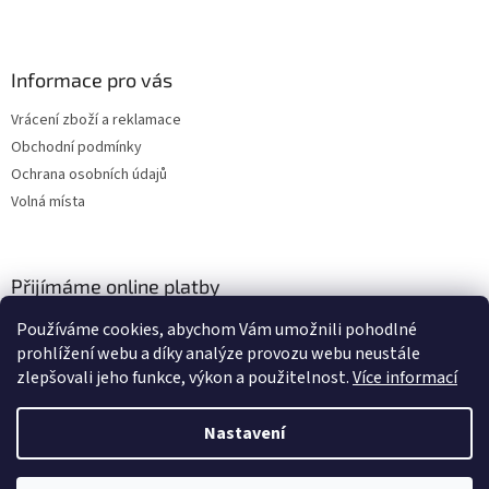
Informace pro vás
Vrácení zboží a reklamace
Obchodní podmínky
Ochrana osobních údajů
Volná místa
Přijímáme online platby
Používáme cookies, abychom Vám umožnili pohodlné
prohlížení webu a díky analýze provozu webu neustále
zlepšovali jeho funkce, výkon a použitelnost.
Více informací
Nastavení
Vytvořil Shoptet
Vážení zákazníci, momentálně čerpáme dovolenou a budeme opět