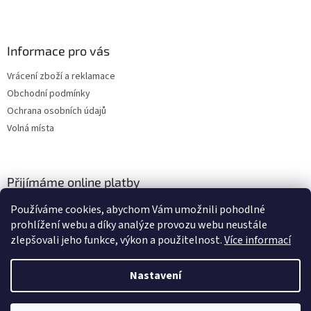
Informace pro vás
Vrácení zboží a reklamace
Obchodní podmínky
Ochrana osobních údajů
Volná místa
Přijímáme online platby
Používáme cookies, abychom Vám umožnili pohodlné
prohlížení webu a díky analýze provozu webu neustále
zlepšovali jeho funkce, výkon a použitelnost.
Více informací
Nastavení
Vytvořil Shoptet
Vážení zákazníci, momentálně čerpáme dovolenou a budeme opět