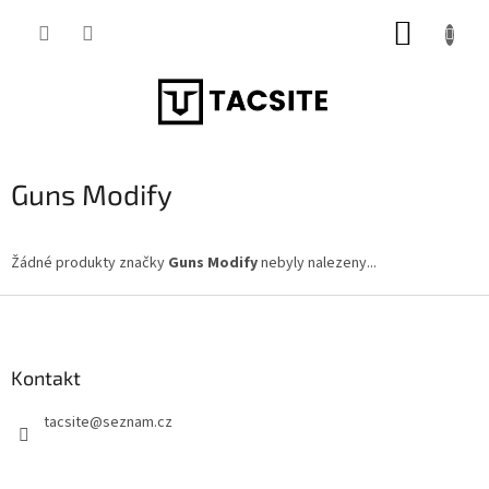
Přejít
NÁKUP
na
obsah
KOŠÍK
Guns Modify
Žádné produkty značky
Guns Modify
nebyly nalezeny...
Z
á
p
a
Kontakt
t
tacsite
@
seznam.cz
í