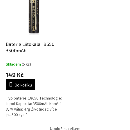
r
p
o
i
d
s
u
p
k
r
t
o
ů
d
Baterie LiitoKala 18650
u
3500mAh
k
t
Skladem
(5 ks)
ů
149 Kč
Do košíku
Typ baterie: 18650 Technologie:
Li-pol Kapacita: 3500mAh Napětí:
3,7V Váha: 47g Životnost: více
jak 500 cyklů
1
položek celkem