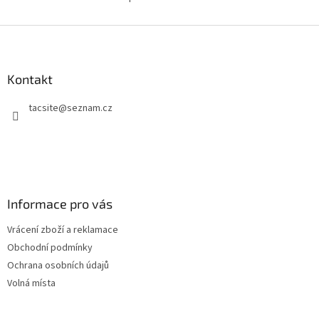
O
v
l
Z
á
á
d
p
a
a
Kontakt
c
t
í
tacsite
@
seznam.cz
í
p
r
v
k
y
v
ý
Informace pro vás
p
i
Vrácení zboží a reklamace
s
u
Obchodní podmínky
Ochrana osobních údajů
Volná místa