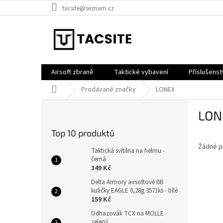
Přejít
tacsite@seznam.cz
na
obsah
Airsoft zbraně
Taktické vybavení
Příslušenst
Domů
Prodávané značky
LONEX
P
LON
o
s
Top 10 produktů
t
Žádné p
r
Taktická svítilna na helmu -
a
černá
349 Kč
n
n
Delta Armory airsoftové BB
kuličky EAGLE 0,28g 3571ks - bílé
í
159 Kč
p
a
Odhazovák TCX na MOLLE -
zelený