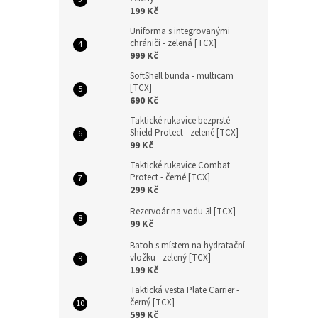
n
199 Kč
e
Uniforma s integrovanými
l
chrániči - zelená [TCX]
999 Kč
SoftShell bunda - multicam
[TCX]
690 Kč
Taktické rukavice bezprsté
Shield Protect - zelené [TCX]
99 Kč
Taktické rukavice Combat
Protect - černé [TCX]
299 Kč
Rezervoár na vodu 3l [TCX]
99 Kč
Batoh s místem na hydratační
vložku - zelený [TCX]
199 Kč
Taktická vesta Plate Carrier -
černý [TCX]
599 Kč