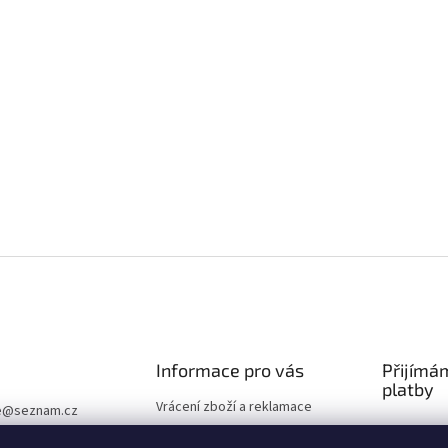
Informace pro vás
Přijímá
platby
Vrácení zboží a reklamace
e
@
seznam.cz
Obchodní podmínky