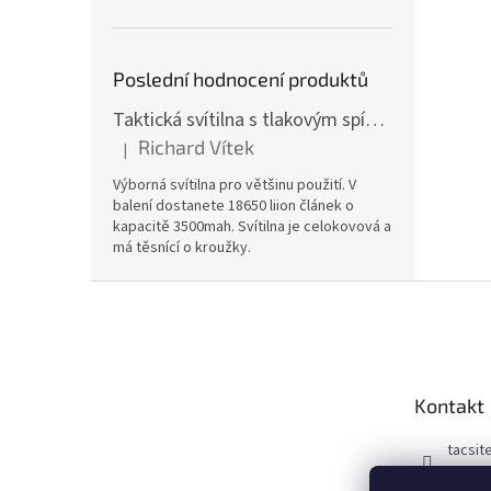
Poslední hodnocení produktů
Taktická svítilna s tlakovým spínačem [TCX]
Richard Vítek
|
Hodnocení produktu je 5 z 5 hvězdiček.
Výborná svítilna pro většinu použití. V
balení dostanete 18650 liion článek o
kapacitě 3500mah. Svítilna je celokovová a
má těsnící o kroužky.
Z
á
p
a
t
Kontakt
í
tacsit