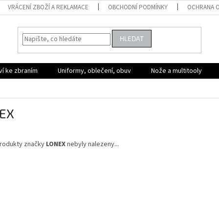
VRÁCENÍ ZBOŽÍ A REKLAMACE
OBCHODNÍ PODMÍNKY
OCHRANA O
HLEDAT
ví ke zbraním
Uniformy, oblečení, obuv
Nože a multitooly
EX
rodukty značky
LONEX
nebyly nalezeny...